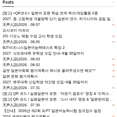
Posts
+
[참고] <QR코드> 일본어 표현 학습 연계 퀴즈/게임활동 5종
2027. 중·고등학생 겨울방학 단기 일본어 연수, 히가시카와 공립 일본어학교 프로그램 사전안내
天声人語)2026．08.07
+1
요사코이 마츠리
3차 기모노 체험 수업 교사 학생 모집
+2
天声人語)2026．08.05
+1
BJT비즈니스일본어능력테스트 특징-2
2027. 삿포로대학 유학생 모집 안내~9월 30일까지
天声人語)2026．08.03
+1
天声人語)2026．08.02
+1
길벗 일본어회화 평가계획서 예시로 올려주셨으면 해요^^
+3
일본 문화 평가계획서
+1
2027. 벳푸대학 신입학생 약간명 모집~9월 30일까지
天声人語)2026．07.31
+1
[참고] QR 코드 / 실용일본어 표현 : '자판기 음료수' 명칭 & '드럭스토어 약품명' 알아맞히기
[참고] QR 코드 / 실용일본어 표현 : '스시 네타' 명칭 & '일본편의점 상품명' 학습 게임
天声人語)2026．07.30
+1
【안내】 2026년 제2회 JLPT 일본어능력시험 정규접수 일정
2015 관광일본어 평가계획서
+2