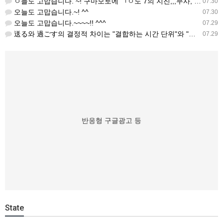
ㅇ늘도 고맙습니다. ~! 구마모토에 ㄱㅇ도 7의 지진,,,무사, 안전을 기도 합니다. 감사해요...
07.30
오늘도 고맙습니다.~! ^^
07.30
오늘도 고맙습니다.~~~~!! ^^^
07.29
送る와 過ごす의 결정적 차이는 "결합하는 시간 단위"와 "묘사 대상"입니다. 過ごす 하루, 오후, 주말, 휴…
07.29
반응형 구글광고 등
State