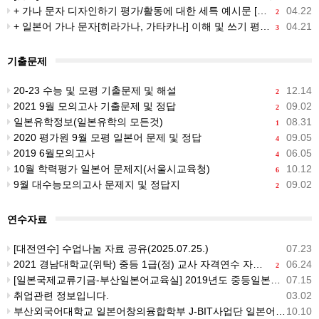
+ 가나 문자 디자인하기 평가/활동에 대한 세특 예시문 [50]
04.22
2
+ 일본어 가나 문자[히라가나, 가타카나] 이해 및 쓰기 평가의 세특 문장 확장(100개)
04.21
3
기출문제
20-23 수능 및 모평 기출문제 및 해설
12.14
2
2021 9월 모의고사 기출문제 및 정답
09.02
2
일본유학정보(일본유학의 모든것)
08.31
1
2020 평가원 9월 모평 일본어 문제 및 정답
09.05
4
2019 6월모의고사
06.05
4
10월 학력평가 일본어 문제지(서울시교육청)
10.12
6
9월 대수능모의고사 문제지 및 정답지
09.02
2
연수자료
[대전연수] 수업나눔 자료 공유(2025.07.25.)
07.23
2021 경남대학교(위탁) 중등 1급(정) 교사 자격연수 자료 공유합니다~
06.24
2
[일본국제교류기금-부산일본어교육실] 2019년도 중등일본어교사 직무연수 (안내)
07.15
취업관련 정보입니다.
03.02
부산외국어대학교 일본어창의융합학부 J-BIT사업단 일본어교육 워크숍 개최 및 참가 안내
10.10