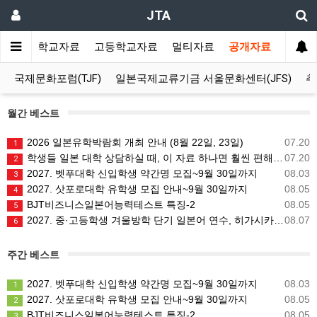
JTA
랑방
중학교자료
고등학교자료
멀티자료
공개자료
국제문화포럼(TJF)
일본국제교류기금 서울문화센터(JFS)
추
월간 베스트
2026 일본유학박람회 개최 안내 (8월 22일, 23일)
07.20
1
학생들 일본 대학 상담하실 때, 이 자료 하나면 훨씬 편해지실 거예요 (일본 대학 729개 무료 정보 사이트)
07.20
2
2027. 벳푸대학 신입학생 약간명 모집~9월 30일까지
08.03
3
2027. 삿포로대학 유학생 모집 안내~9월 30일까지
08.05
4
BJT비즈니스일본어능력테스트 특징-2
08.05
5
2027. 중·고등학생 겨울방학 단기 일본어 연수, 히가시카와 공립 일본어학교 프로그램 사전안내
08.07
6
주간 베스트
2027. 벳푸대학 신입학생 약간명 모집~9월 30일까지
08.03
1
2027. 삿포로대학 유학생 모집 안내~9월 30일까지
08.05
2
BJT비즈니스일본어능력테스트 특징-2
08.05
3