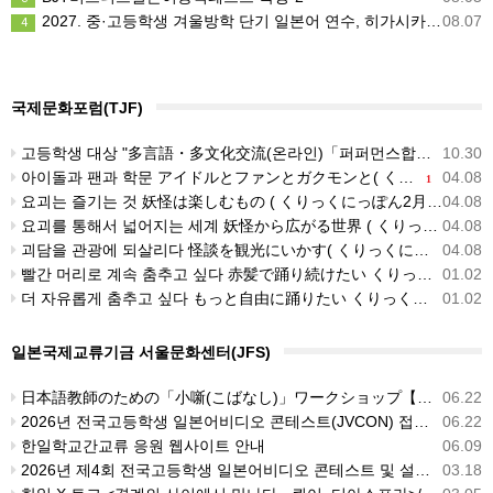
2027. 중·고등학생 겨울방학 단기 일본어 연수, 히가시카와 공립 일본어학교 프로그램 사전안내
08.07
4
국제문화포럼(TJF)
고등학생 대상 "多言語・多文化交流(온라인)「퍼퍼먼스합숙」 2020年秋프로그램 참가자모집
10.30
아이돌과 팬과 학문 アイドルとファンとガクモンと( くりっくにっぽん3月 tjf국제문화포험)
04.08
1
요괴는 즐기는 것 妖怪は楽しむもの ( くりっくにっぽん2月 tjf국제문화포험)
04.08
요괴를 통해서 넓어지는 세계 妖怪から広がる世界 ( くりっくにっぽん1月 tjf국제문화포험)
04.08
괴담을 관광에 되살리다 怪談を観光にいかす( くりっくにっぽん1月 tjf국제문화포험)
04.08
빨간 머리로 계속 춤추고 싶다 赤髪で踊り続けたい くりっくにっぽん12月 tjf국제문화포험)
01.02
더 자유롭게 춤추고 싶다 もっと自由に踊りたい くりっくにっぽん12月 tjf국제문화포험)
01.02
일본국제교류기금 서울문화센터(JFS)
日本語教師のための「小噺(こばなし)」ワークショップ【実践編】
06.22
2026년 전국고등학생 일본어비디오 콘테스트(JVCON) 접수 개시!
06.22
한일학교간교류 응원 웹사이트 안내
06.09
2026년 제4회 전국고등학생 일본어비디오 콘테스트 및 설명회 신청 안내
03.18