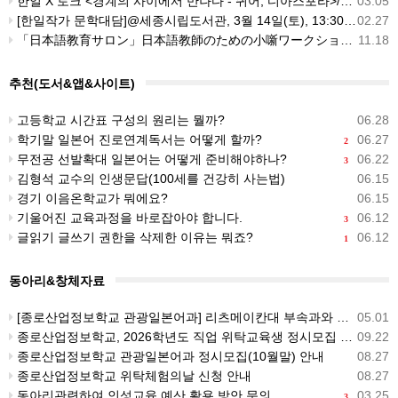
한일 X 토크 <경계의 사이에서 만나다 - 퀴어, 디아스포라>/3월 20일 13시, 한국외대
03.05
[한일작가 문학대담]@세종시립도서관, 3월 14일(토), 13:30~16:30
02.27
「日本語教育サロン」日本語教師のための小噺ワークショップ/[일본어교육살롱]일본어 교사를 위한 고바나시 워크숍 안내
11.18
추천(도서&앱&사이트)
고등학교 시간표 구성의 원리는 뭘까?
06.28
학기말 일본어 진로연계독서는 어떻게 할까?
06.27
2
무전공 선발확대 일본어는 어떻게 준비해야하나?
06.22
3
김형석 교수의 인생문답(100세를 건강히 사는법)
06.15
경기 이음온학교가 뭐에요?
06.15
기울어진 교육과정을 바로잡아야 합니다.
06.12
3
글읽기 글쓰기 권한을 삭제한 이유는 뭐죠?
06.12
1
동아리&창체자료
[종로산업정보학교 관광일본어과] 리츠메이칸대 부속과와 온라인교류 04.28(화)
05.01
종로산업정보학교, 2026학년도 직업 위탁교육생 정시모집 네이버뉴스 기사
09.22
종로산업정보학교 관광일본어과 정시모집(10월말) 안내
08.27
종로산업정보학교 위탁체험의날 신청 안내
08.27
동아리관련하여 인성교육 예산 활용 방안 문의
03.25
3