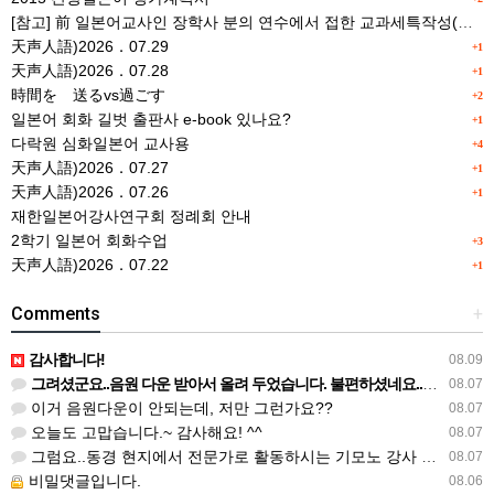
[참고] 前 일본어교사인 장학사 분의 연수에서 접한 교과세특작성(매력있는 세특) Tip
天声人語)2026．07.29
+1
天声人語)2026．07.28
+1
時間を 送るvs過ごす
+2
일본어 회화 길벗 출판사 e-book 있나요?
+1
다락원 심화일본어 교사용
+4
天声人語)2026．07.27
+1
天声人語)2026．07.26
+1
재한일본어강사연구회 정례회 안내
2학기 일본어 회화수업
+3
天声人語)2026．07.22
+1
Comments
+
감사합니다!
08.09
그려셨군요..음원 다운 받아서 올려 두었습니다. 불편하셨네요..죄송합니다..
08.07
이거 음원다운이 안되는데, 저만 그런가요??
08.07
오늘도 고맙습니다.~ 감사해요! ^^
08.07
그럼요..동경 현지에서 전문가로 활동하시는 기모노 강사 이십니다.
08.07
비밀댓글입니다.
08.06