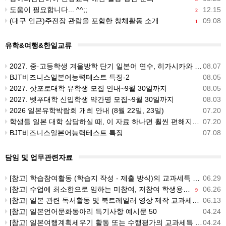
도움이 필요합니다... ^^;;
12.15
2
(대구 인근)주전장 관람을 포함한 창체활동 소개
09.08
1
유학&여행&한일교류
2027. 중·고등학생 겨울방학 단기 일본어 연수, 히가시카와 공립 일본어학교 프로그램 사전안내
08.07
BJT비즈니스일본어능력테스트 특징-2
08.05
2027. 삿포로대학 유학생 모집 안내~9월 30일까지
08.05
2027. 벳푸대학 신입학생 약간명 모집~9월 30일까지
08.03
2026 일본유학박람회 개최 안내 (8월 22일, 23일)
07.20
학생들 일본 대학 상담하실 때, 이 자료 하나면 훨씬 편해지실 거예요 (일본 대학 729개 무료 정보 사이트)
07.20
BJT비즈니스일본어능력테스트 특징
07.08
담임 및 업무관련자료
[참고] 학습참여활동 (학습지 작성 - 제출 방식)의 교과세특 예시문
06.29
[참고] 수업에 최소한으로 임하는 미참여, 저참여 학생용 교과세특 문장
06.26
9
[참고] 일본 관련 독서활동 및 북트레일러 영상 제작 교과세특 예시문 모음
06.13
[참고] 일본언어문화동아리 특기사항 예시문 50
04.24
[참고] 일본여행계획세우기 활동 또는 수행평가의 교과세특 예시문 100
04.24