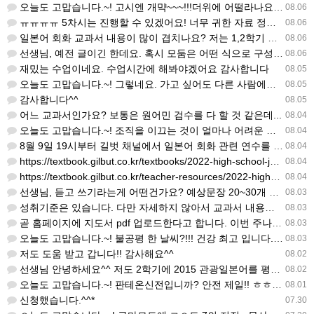
오늘도 고맙습니다.~! 고시엔 개먁~~~!!!더위에 어떨라나요...감사합니다. ^^
08.06
ㅠㅠㅠㅠ 5차시는 진행할 수 있겠어요! 너무 귀한 자료 정말 감사합니다!!!
08.06
일본어 회화 교과서 내용이 많이 겹치나요? 저는 1,2학기 출판사가 달라서인지, 회화 단어와 분량이 더 많다…
08.06
선생님, 예전 글이긴 한데요. 혹시 모둠은 어떤 식으로 구성하셨을까요? 진단평가를 보시고 모둠장(도우미학생)…
08.06
재밌는 수업이네요. 수업시간에 해봐야겠어요 감사합니다
08.05
오늘도 고맙습니다.~! 그렇네요. 가고 싶어도 다른 사람에게 민폐는 안되는 것... 감사해요. ^^
08.05
감사합니다^^
08.05
어느 교과서인가요? 보통은 원어민 검수를 다 할 것 같은데...
08.04
오늘도 고맙습니다.~! 조직을 이끄는 것이 얼마나 어려운 일일까요? 우선 봉사하는 마음이 필요!!! 감사해요…
08.04
8월 9일 19시부터 길벗 채널에서 일본어 회화 관련 연수를 저작 직강으로 한다고 합니다. 많이 도움이 되실…
08.04
https://textbook.gilbut.co.kr/textbooks/2022-high-school-jap…
08.04
https://textbook.gilbut.co.kr/teacher-resources/2022-high-sc…
08.04
선생님, 듣고 쓰기라는게 어떤건가요? 예상문장 20~30개 중 몇개를 틀어주고 들리는대로 쓰는 건가요? 자세…
08.03
성취기준은 있습니다. 다만 자세하지 않아서 교과서 내용에 맞게 좀 더 구체적으로 재구조화를 하신 선생님이 계…
08.03
곧 홈페이지에 지도서 pdf 업로드한다고 합니다. 이번 주나 다음 주에 e-book 기반 전자저작물도 업로드…
08.03
오늘도 고맙습니다.~! 불공평 한 날씨?!!! 건강 최고 입니다. ^^
08.03
저도 도움 받고 갑니다!! 감사해요^^
08.02
선생님 안녕하세요^^ 저도 2학기에 2015 관광일본어를 평가계획을 세우려고 하는데. ..아무리 찾아도 없어…
08.02
오늘도 고맙습니다.~! 판테온신전입니까? 안전 제일!! ㅎㅎ 감사해요. ^^
08.01
신청했습니다.^^*
07.30