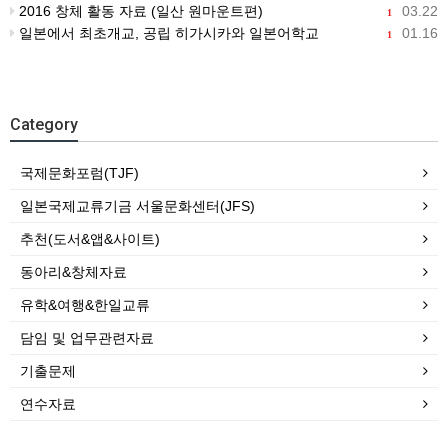
2016 창체 활동 자료 (일산 원마운트편)
03.22
1
일본에서 최초개교, 공립 히가시카와 일본어학교
01.16
1
Category
국제문화포럼(TJF)
일본국제교류기금 서울문화센터(JFS)
추천(도서&앱&사이트)
동아리&창체자료
유학&여행&한일교류
담임 및 업무관련자료
기출문제
연수자료