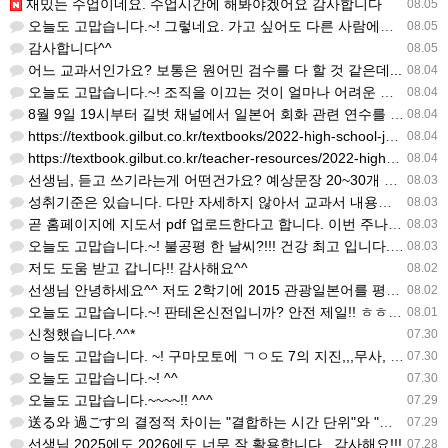
재밌는 수업이네요. 수업시간에 해봐야겠어요 감사합니다
08.05
오늘도 고맙습니다.~! 그렇네요. 가고 싶어도 다른 사람에게 민폐는 안되는 것... 감사해요. ^^
08.05
감사합니다^^
08.05
어느 교과서인가요? 보통은 원어민 검수를 다 할 것 같은데...
08.04
오늘도 고맙습니다.~! 조직을 이끄는 것이 얼마나 어려운 일일까요? 우선 봉사하는 마음이 필요!!! 감사해요…
08.04
8월 9일 19시부터 길벗 채널에서 일본어 회화 관련 연수를 저작 직강으로 한다고 합니다. 많이 도움이 되실…
08.04
https://textbook.gilbut.co.kr/textbooks/2022-high-school-jap…
08.04
https://textbook.gilbut.co.kr/teacher-resources/2022-high-sc…
08.04
선생님, 듣고 쓰기라는게 어떤건가요? 예상문장 20~30개 중 몇개를 틀어주고 들리는대로 쓰는 건가요? 자세…
08.03
성취기준은 있습니다. 다만 자세하지 않아서 교과서 내용에 맞게 좀 더 구체적으로 재구조화를 하신 선생님이 계…
08.03
곧 홈페이지에 지도서 pdf 업로드한다고 합니다. 이번 주나 다음 주에 e-book 기반 전자저작물도 업로드…
08.03
오늘도 고맙습니다.~! 불공평 한 날씨?!!! 건강 최고 입니다. ^^
08.03
저도 도움 받고 갑니다!! 감사해요^^
08.02
선생님 안녕하세요^^ 저도 2학기에 2015 관광일본어를 평가계획을 세우려고 하는데. ..아무리 찾아도 없어…
08.02
오늘도 고맙습니다.~! 판테온신전입니까? 안전 제일!! ㅎㅎ 감사해요. ^^
08.01
신청했습니다.^^*
07.30
ㅇ늘도 고맙습니다. ~! 구마모토에 ㄱㅇ도 7의 지진,,,무사, 안전을 기도 합니다. 감사해요...
07.30
오늘도 고맙습니다.~! ^^
07.30
오늘도 고맙습니다.~~~~!! ^^^
07.29
送る와 過ごす의 결정적 차이는 "결합하는 시간 단위"와 "묘사 대상"입니다. 過ごす 하루, 오후, 주말, 휴…
07.29
선생님 2025에도 2026에도 너무 잘 활용합니다.. 감사해요!!!
07.28