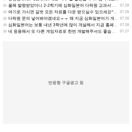
올해 발령받았더니 2-2학기에 심화일본어 다락원 교과서 채택되어 있네요. 저도 당장 다음달부터 수업을 해야하…
07.28
여기로 가시면 길벗 모든 자료를 다운 받으실수 있으세요^^ https://coffee-plume-710.no…
07.28
다락원 문의 넣어봐야겠네요ㅜㅜ 왜 지금 심화일본어가 개설된지는 저도 참 의문입니다... 작년에 계셨던 선생님…
07.28
심화일본어는 보통 내년 3학년에 많이 개설해서 지금 홈페이지에 없는가보네요~ 일본어랑 생활 일본어는 다 있는…
07.28
네 응용해서 또 다른 게임자료로 한번 개발해주셔도 좋습니다
07.27
반응형 구글광고 등