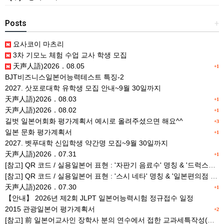
Posts
+
요사코이 마츠리
3차 기모노 체험 수업 교사 학생 모집
天声人語)2026．08.05
+1
BJT비즈니스일본어능력테스트 특징-2
2027. 삿포로대학 유학생 모집 안내~9월 30일까지
天声人語)2026．08.03
+1
天声人語)2026．08.02
+1
길벗 일본어회화 평가계획서 예시로 올려주셨으면 해요^^
+3
일본 문화 평가계획서
+1
2027. 벳푸대학 신입학생 약간명 모집~9월 30일까지
天声人語)2026．07.31
+1
[참고] QR 코드 / 실용일본어 표현 : '자판기 음료수' 명칭 & '드럭스토어 약품명' 알아맞히기
[참고] QR 코드 / 실용일본어 표현 : '스시 네타' 명칭 & '일본편의점 상품명' 학습 게임
天声人語)2026．07.30
+1
【안내】 2026년 제2회 JLPT 일본어능력시험 정규접수 일정
2015 관광일본어 평가계획서
+2
[참고] 前 일본어교사인 장학사 분의 연수에서 접한 교과세특작성(매력있는 세특) Tip