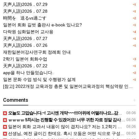
天声人語)2026．07.29
+1
天声人語)2026．07.28
+1
時間を 送るvs過ごす
+2
일본어 회화 길벗 출판사 e-book 있나요?
+1
다락원 심화일본어 교사용
+4
天声人語)2026．07.27
+1
天声人語)2026．07.26
+1
재한일본어강사연구회 정례회 안내
2학기 일본어 회화수업
+3
天声人語)2026．07.22
+1
app을 하나 만들었습니다.
+2
일본 문화 수업 방식 및 수행평가 설계
+1
[참고] 2022개정 교육과정 총론 및 일본어교육과정의 핵심역량 인포그래픽 이미지 자료 사례(AI활용)
Comments
+
오늘도 고맙습니다.~! 고시엔 개먁~~~!!!더위에 어떨라나요...감사합니다. ^^
08.06
ㅠㅠㅠㅠ 5차시는 진행할 수 있겠어요! 너무 귀한 자료 정말 감사합니다!!!
08.06
일본어 회화 교과서 내용이 많이 겹치나요? 저는 1,2학기 출판사가 달라서인지, 회화 단어와 분량이 더 많다…
08.06
선생님, 예전 글이긴 한데요. 혹시 모둠은 어떤 식으로 구성하셨을까요? 진단평가를 보시고 모둠장(도우미학생)…
08.06