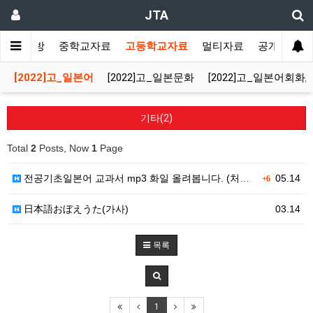
JTA
사랑방
중학교자료
고등학교자료
멀티자료
공개자료
[2022]고_일본어
[2022]고_일본문화
[2022]고_일본어회화
기타(2)
Total
2
Posts, Now
1
Page
전공기초일본어 교과서 mp3 화일 올려봅니다. (처음이…
05.14
+6
日本語おぼえうた(가사)
03.14
목록
1