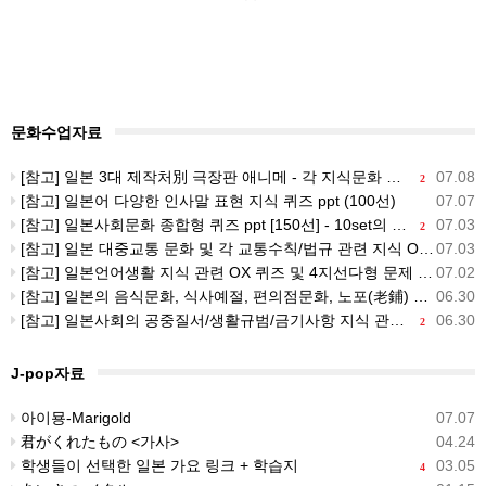
문화수업자료
[참고] 일본 3대 제작처別 극장판 애니메 - 각 지식문화 퀴즈 ppt 자료 (120선) : 스튜디오지브리, 신카이마코토, 호소다 마모루
07.08
2
[참고] 일본어 다양한 인사말 표현 지식 퀴즈 ppt (100선)
07.07
[참고] 일본사회문화 종합형 퀴즈 ppt [150선] - 10set의 문화 x 각 문화별 15문항
07.03
2
[참고] 일본 대중교통 문화 및 각 교통수칙/법규 관련 지식 OX 퀴즈 & 4지선다형 문제 (100선)
07.03
[참고] 일본언어생활 지식 관련 OX 퀴즈 및 4지선다형 문제 PPT (100 선)
07.02
[참고] 일본의 음식문화, 식사예절, 편의점문화, 노포(老鋪) 문화 관련 OX퀴즈 & 4지선다형 문제 (100선)
06.30
[참고] 일본사회의 공중질서/생활규범/금기사항 지식 관련 OX 퀴즈 & 4지선다형 문제 (100선)
06.30
2
J-pop자료
아이묭-Marigold
07.07
君がくれたもの <가사>
04.24
학생들이 선택한 일본 가요 링크 + 학습지
03.05
4