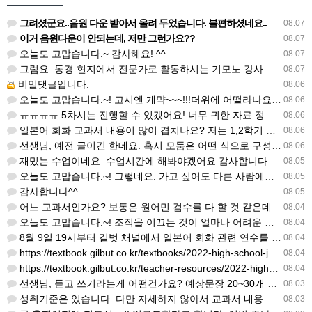
그려셨군요..음원 다운 받아서 올려 두었습니다. 불편하셨네요..죄송합니다..
08.07
이거 음원다운이 안되는데, 저만 그런가요??
08.07
오늘도 고맙습니다.~ 감사해요! ^^
08.07
그럼요..동경 현지에서 전문가로 활동하시는 기모노 강사 이십니다.
08.07
비밀댓글입니다.
08.06
오늘도 고맙습니다.~! 고시엔 개먁~~~!!!더위에 어떨라나요...감사합니다. ^^
08.06
ㅠㅠㅠㅠ 5차시는 진행할 수 있겠어요! 너무 귀한 자료 정말 감사합니다!!!
08.06
일본어 회화 교과서 내용이 많이 겹치나요? 저는 1,2학기 출판사가 달라서인지, 회화 단어와 분량이 더 많다…
08.06
선생님, 예전 글이긴 한데요. 혹시 모둠은 어떤 식으로 구성하셨을까요? 진단평가를 보시고 모둠장(도우미학생)…
08.06
재밌는 수업이네요. 수업시간에 해봐야겠어요 감사합니다
08.05
오늘도 고맙습니다.~! 그렇네요. 가고 싶어도 다른 사람에게 민폐는 안되는 것... 감사해요. ^^
08.05
감사합니다^^
08.05
어느 교과서인가요? 보통은 원어민 검수를 다 할 것 같은데...
08.04
오늘도 고맙습니다.~! 조직을 이끄는 것이 얼마나 어려운 일일까요? 우선 봉사하는 마음이 필요!!! 감사해요…
08.04
8월 9일 19시부터 길벗 채널에서 일본어 회화 관련 연수를 저작 직강으로 한다고 합니다. 많이 도움이 되실…
08.04
https://textbook.gilbut.co.kr/textbooks/2022-high-school-jap…
08.04
https://textbook.gilbut.co.kr/teacher-resources/2022-high-sc…
08.04
선생님, 듣고 쓰기라는게 어떤건가요? 예상문장 20~30개 중 몇개를 틀어주고 들리는대로 쓰는 건가요? 자세…
08.03
성취기준은 있습니다. 다만 자세하지 않아서 교과서 내용에 맞게 좀 더 구체적으로 재구조화를 하신 선생님이 계…
08.03