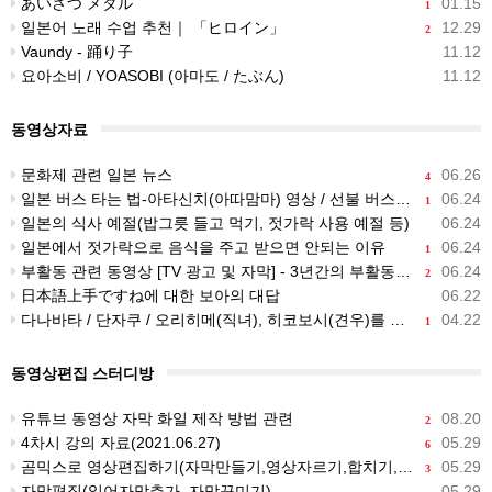
あいさつ メタル
01.15
1
일본어 노래 수업 추천｜ 「ヒロイン」
12.29
2
Vaundy - 踊り子
11.12
요아소비 / YOASOBI (아마도 / たぶん)
11.12
동영상자료
문화제 관련 일본 뉴스
06.26
4
일본 버스 타는 법-아타신치(아따맘마) 영상 / 선불 버스와 후불 버스
06.24
1
일본의 식사 예절(밥그릇 들고 먹기, 젓가락 사용 예절 등)
06.24
일본에서 젓가락으로 음식을 주고 받으면 안되는 이유
06.24
1
부활동 관련 동영상 [TV 광고 및 자막] - 3년간의 부활동의 의미, 부장이 된다는 건
06.24
2
日本語上手ですね에 대한 보아의 대답
06.22
다나바타 / 단자쿠 / 오리히메(직녀), 히코보시(견우)를 알 수 있는 영상
04.22
1
동영상편집 스터디방
유튜브 동영상 자막 화일 제작 방법 관련
08.20
2
4차시 강의 자료(2021.06.27)
05.29
6
곰믹스로 영상편집하기(자막만들기,영상자르기,합치기,꾸미기)
05.29
3
자막편집(일어자막추가, 자막꾸미기)
05.29