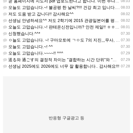
곧 홈페이지에 지도서 pdf 업로드한다고 합니다. 이번 주나 다음 주에 e-book 기반 전자저작물도 업로드…
08.03
오늘도 고맙습니다.~! 불공평 한 날씨?!!! 건강 최고 입니다. ^^
08.03
저도 도움 받고 갑니다!! 감사해요^^
08.02
선생님 안녕하세요^^ 저도 2학기에 2015 관광일본어를 평가계획을 세우려고 하는데. ..아무리 찾아도 없어…
08.02
오늘도 고맙습니다.~! 판테온신전입니까? 안전 제일!! ㅎㅎ 감사해요. ^^
08.01
신청했습니다.^^*
07.30
ㅇ늘도 고맙습니다. ~! 구마모토에 ㄱㅇ도 7의 지진,,,무사, 안전을 기도 합니다. 감사해요...
07.30
오늘도 고맙습니다.~! ^^
07.30
오늘도 고맙습니다.~~~~!! ^^^
07.29
送る와 過ごす의 결정적 차이는 "결합하는 시간 단위"와 "묘사 대상"입니다. 過ごす 하루, 오후, 주말, 휴…
07.29
선생님 2025에도 2026에도 너무 잘 활용합니다.. 감사해요!!!
07.28
반응형 구글광고 등