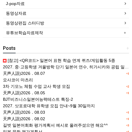
J-pop자료
동영상자료
동영상편집 스터디방
유튜브학습자료제작
Posts
+
[참고] <QR코드> 일본어 표현 학습 연계 퀴즈/게임활동 5종
2027. 중·고등학생 겨울방학 단기 일본어 연수, 히가시카와 공립 일본어학교 프로그램 사전안내
天声人語)2026．08.07
+1
요사코이 마츠리
3차 기모노 체험 수업 교사 학생 모집
+2
天声人語)2026．08.05
+1
BJT비즈니스일본어능력테스트 특징-2
2027. 삿포로대학 유학생 모집 안내~9월 30일까지
天声人語)2026．08.03
+1
天声人語)2026．08.02
+1
길벗 일본어회화 평가계획서 예시로 올려주셨으면 해요^^
+3
일본 문화 평가계획서
+1