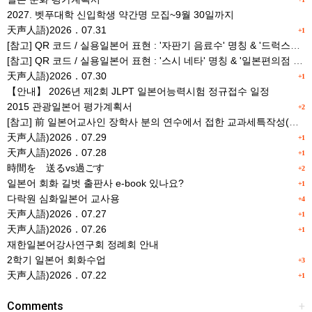
2027. 벳푸대학 신입학생 약간명 모집~9월 30일까지
天声人語)2026．07.31
+1
[참고] QR 코드 / 실용일본어 표현 : '자판기 음료수' 명칭 & '드럭스토어 약품명' 알아맞히기
[참고] QR 코드 / 실용일본어 표현 : '스시 네타' 명칭 & '일본편의점 상품명' 학습 게임
天声人語)2026．07.30
+1
【안내】 2026년 제2회 JLPT 일본어능력시험 정규접수 일정
2015 관광일본어 평가계획서
+2
[참고] 前 일본어교사인 장학사 분의 연수에서 접한 교과세특작성(매력있는 세특) Tip
天声人語)2026．07.29
+1
天声人語)2026．07.28
+1
時間を 送るvs過ごす
+2
일본어 회화 길벗 출판사 e-book 있나요?
+1
다락원 심화일본어 교사용
+4
天声人語)2026．07.27
+1
天声人語)2026．07.26
+1
재한일본어강사연구회 정례회 안내
2학기 일본어 회화수업
+3
天声人語)2026．07.22
+1
Comments
+