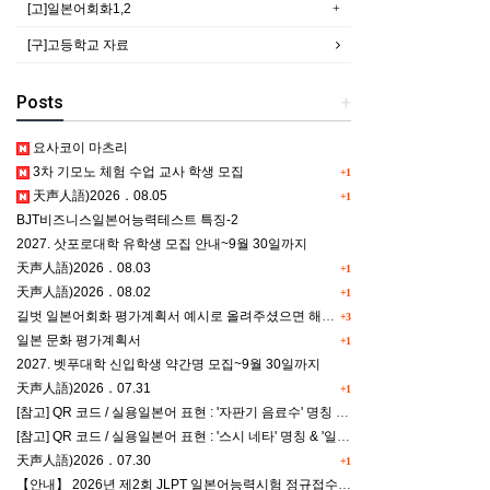
[고]일본어회화1,2
[구]고등학교 자료
Posts
+
요사코이 마츠리
3차 기모노 체험 수업 교사 학생 모집
+1
天声人語)2026．08.05
+1
BJT비즈니스일본어능력테스트 특징-2
2027. 삿포로대학 유학생 모집 안내~9월 30일까지
天声人語)2026．08.03
+1
天声人語)2026．08.02
+1
길벗 일본어회화 평가계획서 예시로 올려주셨으면 해요^^
+3
일본 문화 평가계획서
+1
2027. 벳푸대학 신입학생 약간명 모집~9월 30일까지
天声人語)2026．07.31
+1
[참고] QR 코드 / 실용일본어 표현 : '자판기 음료수' 명칭 & '드럭스토어 약품명' 알아맞히기
[참고] QR 코드 / 실용일본어 표현 : '스시 네타' 명칭 & '일본편의점 상품명' 학습 게임
天声人語)2026．07.30
+1
【안내】 2026년 제2회 JLPT 일본어능력시험 정규접수 일정