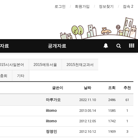
로그인
회원가입
정보찾기
접속 2
자료
공개자료
015시사일본어
2015에듀서울
2015천재교과서
충희
기타
글쓴이
날짜
조회
추천
마루가오
2022.11.10
2486
61
iitomo
2013.05.14
1585
1
iitomo
2012.12.05
1742
1
정영인
2012.10.12
1909
3