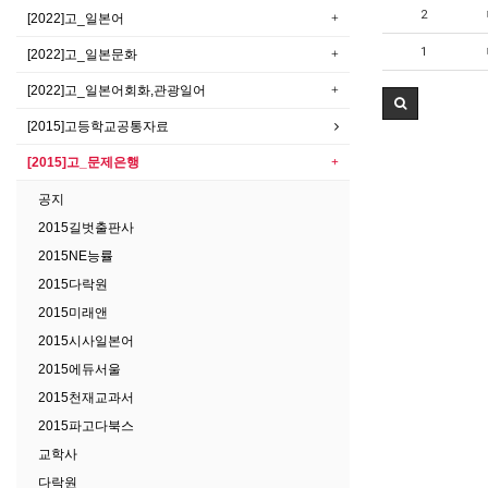
2
[2022]고_일본어
1
[2022]고_일본문화
[2022]고_일본어회화,관광일어
[2015]고등학교공통자료
[2015]고_문제은행
공지
2015길벗출판사
2015NE능률
2015다락원
2015미래앤
2015시사일본어
2015에듀서울
2015천재교과서
2015파고다북스
교학사
다락원