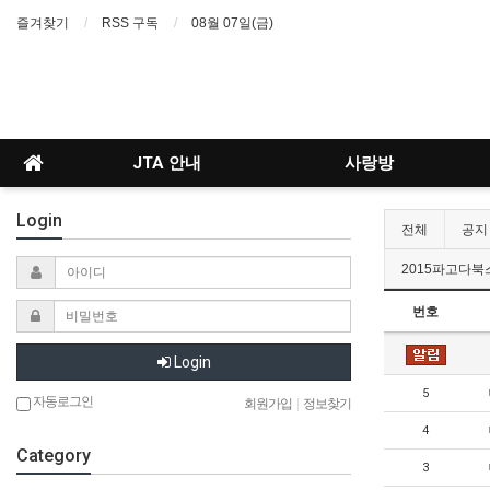
즐겨찾기
RSS 구독
08월 07일(금)
JTA 안내
사랑방
Login
전체
공지
2015파고다북
번호
Login
5
자동로그인
회원가입
|
정보찾기
4
Category
3