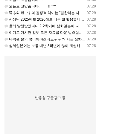
오늘도 고맙습니다.~~~~!! ^^^
07.29
送る와 過ごす의 결정적 차이는 "결합하는 시간 단위"와 "묘사 대상"입니다. 過ごす 하루, 오후, 주말, 휴…
07.29
선생님 2025에도 2026에도 너무 잘 활용합니다.. 감사해요!!!
07.28
올해 발령받았더니 2-2학기에 심화일본어 다락원 교과서 채택되어 있네요. 저도 당장 다음달부터 수업을 해야하…
07.28
여기로 가시면 길벗 모든 자료를 다운 받으실수 있으세요^^ https://coffee-plume-710.no…
07.28
다락원 문의 넣어봐야겠네요ㅜㅜ 왜 지금 심화일본어가 개설된지는 저도 참 의문입니다... 작년에 계셨던 선생님…
07.28
심화일본어는 보통 내년 3학년에 많이 개설해서 지금 홈페이지에 없는가보네요~ 일본어랑 생활 일본어는 다 있는…
07.28
반응형 구글광고 등