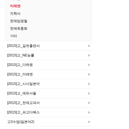
미래엔
지학사
천재임영철
천재최충희
기타
[2015]고_길벗출판사
[2015]고_NE능률
[2015]고_다락원
[2015]고_미래엔
[2015]고_시사일본어
[2015]고_에듀서울
[2015]고_천재교과서
[2015]고_파고다북스
고3수업(일본어2)