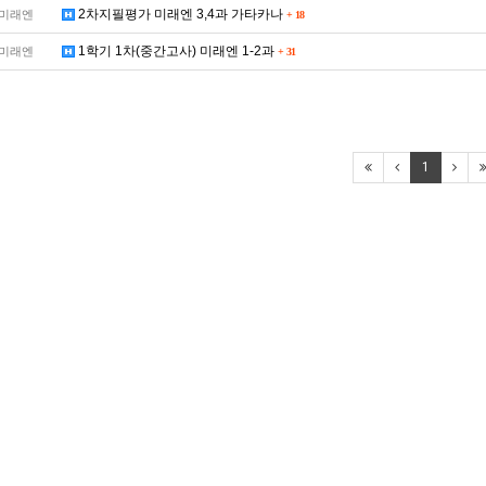
2차지필평가 미래엔 3,4과 가타카나
미래엔
+
18
1학기 1차(중간고사) 미래엔 1-2과
미래엔
+
31
1