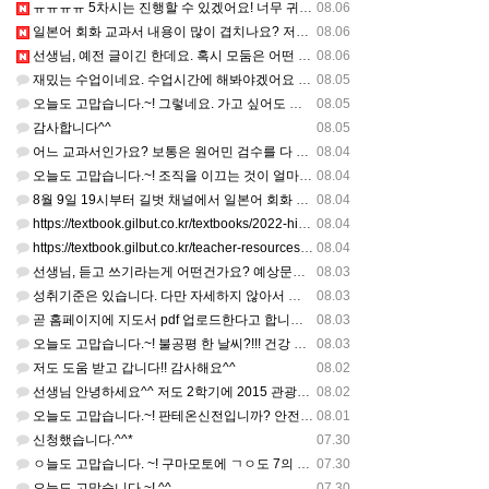
ㅠㅠㅠㅠ 5차시는 진행할 수 있겠어요! 너무 귀한 자료 정말 감사합니다!!!
08.06
일본어 회화 교과서 내용이 많이 겹치나요? 저는 1,2학기 출판사가 달라서인지, 회화 단어와 분량이 더 많다…
08.06
선생님, 예전 글이긴 한데요. 혹시 모둠은 어떤 식으로 구성하셨을까요? 진단평가를 보시고 모둠장(도우미학생)…
08.06
재밌는 수업이네요. 수업시간에 해봐야겠어요 감사합니다
08.05
오늘도 고맙습니다.~! 그렇네요. 가고 싶어도 다른 사람에게 민폐는 안되는 것... 감사해요. ^^
08.05
감사합니다^^
08.05
어느 교과서인가요? 보통은 원어민 검수를 다 할 것 같은데...
08.04
오늘도 고맙습니다.~! 조직을 이끄는 것이 얼마나 어려운 일일까요? 우선 봉사하는 마음이 필요!!! 감사해요…
08.04
8월 9일 19시부터 길벗 채널에서 일본어 회화 관련 연수를 저작 직강으로 한다고 합니다. 많이 도움이 되실…
08.04
https://textbook.gilbut.co.kr/textbooks/2022-high-school-jap…
08.04
https://textbook.gilbut.co.kr/teacher-resources/2022-high-sc…
08.04
선생님, 듣고 쓰기라는게 어떤건가요? 예상문장 20~30개 중 몇개를 틀어주고 들리는대로 쓰는 건가요? 자세…
08.03
성취기준은 있습니다. 다만 자세하지 않아서 교과서 내용에 맞게 좀 더 구체적으로 재구조화를 하신 선생님이 계…
08.03
곧 홈페이지에 지도서 pdf 업로드한다고 합니다. 이번 주나 다음 주에 e-book 기반 전자저작물도 업로드…
08.03
오늘도 고맙습니다.~! 불공평 한 날씨?!!! 건강 최고 입니다. ^^
08.03
저도 도움 받고 갑니다!! 감사해요^^
08.02
선생님 안녕하세요^^ 저도 2학기에 2015 관광일본어를 평가계획을 세우려고 하는데. ..아무리 찾아도 없어…
08.02
오늘도 고맙습니다.~! 판테온신전입니까? 안전 제일!! ㅎㅎ 감사해요. ^^
08.01
신청했습니다.^^*
07.30
ㅇ늘도 고맙습니다. ~! 구마모토에 ㄱㅇ도 7의 지진,,,무사, 안전을 기도 합니다. 감사해요...
07.30
오늘도 고맙습니다.~! ^^
07.30