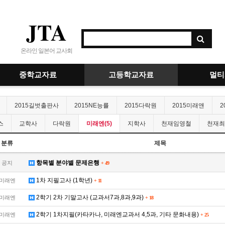
JTA
온라인 일본어 교사회
중학교자료
고등학교자료
멀티
2015길벗출판사
2015NE능률
2015다락원
2015미래앤
2
스
교학사
다락원
미래엔(5)
지학사
천재임영철
천재최
분류
제목
항목별 분야별 문제은행
공지
+
49
1차 지필고사 (1학년)
미래엔
+
11
2학기 2차 기말고사 (교과서7과,8과,9과)
미래엔
+
18
2학기 1차지필(카타카나, 미래엔교과서 4,5과, 기타 문화내용)
미래엔
+
25