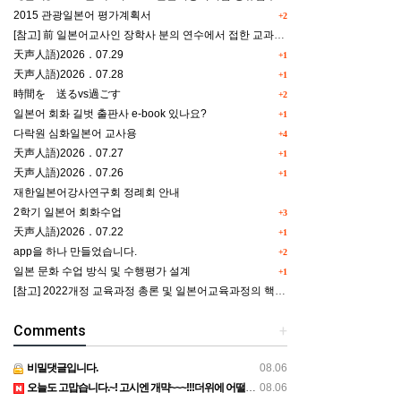
2015 관광일본어 평가계획서
+2
[참고] 前 일본어교사인 장학사 분의 연수에서 접한 교과세특작성(매력있는 세특) Tip
天声人語)2026．07.29
+1
天声人語)2026．07.28
+1
時間を 送るvs過ごす
+2
일본어 회화 길벗 출판사 e-book 있나요?
+1
다락원 심화일본어 교사용
+4
天声人語)2026．07.27
+1
天声人語)2026．07.26
+1
재한일본어강사연구회 정례회 안내
2학기 일본어 회화수업
+3
天声人語)2026．07.22
+1
app을 하나 만들었습니다.
+2
일본 문화 수업 방식 및 수행평가 설계
+1
[참고] 2022개정 교육과정 총론 및 일본어교육과정의 핵심역량 인포그래픽 이미지 자료 사례(AI활용)
Comments
+
비밀댓글입니다.
08.06
오늘도 고맙습니다.~! 고시엔 개먁~~~!!!더위에 어떨라나요...감사합니다. ^^
08.06