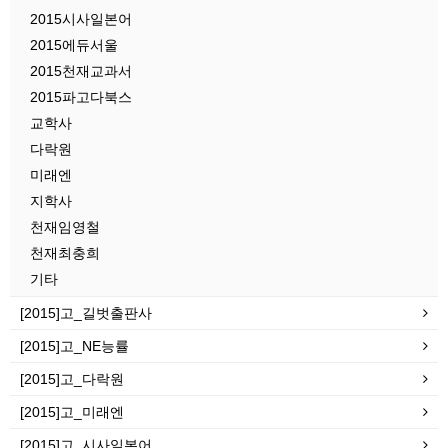
2015시사일본어
2015에듀서울
2015천재교과서
2015파고다북스
교학사
다락원
미래엔
지학사
천재임영철
천재최충희
기타
[2015]고_길벗출판사
[2015]고_NE능률
[2015]고_다락원
[2015]고_미래엔
[2015]고_시사일본어