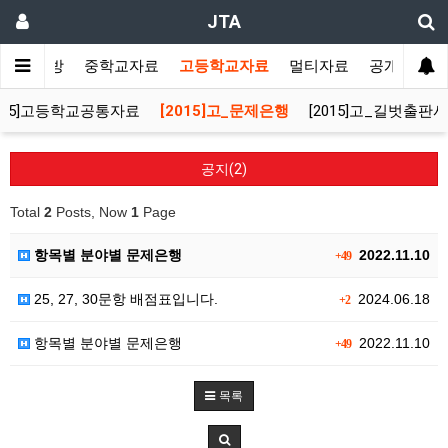
JTA
사랑방
중학교자료
고등학교자료
멀티자료
공개자료
2015]고등학교공통자료
[2015]고_문제은행
[2015]고_길벗출판사
공지(2)
Total
2
Posts, Now
1
Page
항목별 분야별 문제은행
2022.11.10
+49
25, 27, 30문항 배점표입니다.
2024.06.18
+2
항목별 분야별 문제은행
2022.11.10
+49
목록