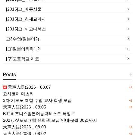
[2015]고_에듀서울
[2015]고_천재교과서
[2015]고_파고다북스
고3수업(일본어2)
[고]일본어회화1,2
[구]고등학교 자료
Posts
+
天声人語)2026．08.07
+1
요사코이 마츠리
3차 기모노 체험 수업 교사 학생 모집
+2
天声人語)2026．08.05
+1
BJT비즈니스일본어능력테스트 특징-2
2027. 삿포로대학 유학생 모집 안내~9월 30일까지
天声人語)2026．08.03
+1
天声人語)2026．08.02
+1