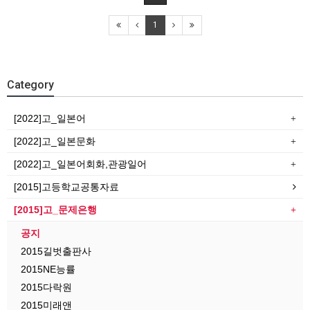
1
Category
[2022]고_일본어
[2022]고_일본문화
[2022]고_일본어회화,관광일어
[2015]고등학교공통자료
[2015]고_문제은행
공지
2015길벗출판사
2015NE능률
2015다락원
2015미래앤