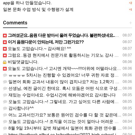
app을 하나 만들었습니다.
+2
일본 문화 수업 방식 및 수행평가 설계
+1
Comments
+
그려셨군요..음원 다운 받아서 올려 두었습니다. 불편하셨네요..죄송합니다..
08.07
이거 음원다운이 안되는데, 저만 그런가요??
08.07
오늘도 고맙습니다.~ 감사해요! ^^
08.07
그럼요..동경 현지에서 전문가로 활동하시는 기모노 강사 이십니다.
08.07
비밀댓글입니다.
08.06
오늘도 고맙습니다.~! 고시엔 개먁~~~!!!더위에 어떨라나요...감사합니다. ^^
08.06
ㅠㅠㅠㅠ 5차시는 진행할 수 있겠어요! 너무 귀한 자료 정말 감사합니다!!!
08.06
일본어 회화 교과서 내용이 많이 겹치나요? 저는 1,2학기 출판사가 달라서인지, 회화 단어와 분량이 더 많다…
08.06
선생님, 예전 글이긴 한데요. 혹시 모둠은 어떤 식으로 구성하셨을까요? 진단평가를 보시고 모둠장(도우미학생)…
08.06
재밌는 수업이네요. 수업시간에 해봐야겠어요 감사합니다
08.05
오늘도 고맙습니다.~! 그렇네요. 가고 싶어도 다른 사람에게 민폐는 안되는 것... 감사해요. ^^
08.05
감사합니다^^
08.05
어느 교과서인가요? 보통은 원어민 검수를 다 할 것 같은데...
08.04
오늘도 고맙습니다.~! 조직을 이끄는 것이 얼마나 어려운 일일까요? 우선 봉사하는 마음이 필요!!! 감사해요…
08.04
8월 9일 19시부터 길벗 채널에서 일본어 회화 관련 연수를 저작 직강으로 한다고 합니다. 많이 도움이 되실…
08.04
https://textbook.gilbut.co.kr/textbooks/2022-high-school-jap…
08.04