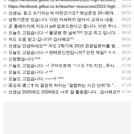
https://textbook.gilbut.co.kr/teacher-resources/2022-high-sc…
08.04
선생님, 듣고 쓰기라는게 어떤건가요? 예상문장 20~30개 중 몇개를 틀어주고 들리는대로 쓰는 건가요? 자세…
08.03
성취기준은 있습니다. 다만 자세하지 않아서 교과서 내용에 맞게 좀 더 구체적으로 재구조화를 하신 선생님이 계…
08.03
곧 홈페이지에 지도서 pdf 업로드한다고 합니다. 이번 주나 다음 주에 e-book 기반 전자저작물도 업로드…
08.03
오늘도 고맙습니다.~! 불공평 한 날씨?!!! 건강 최고 입니다. ^^
08.03
저도 도움 받고 갑니다!! 감사해요^^
08.02
선생님 안녕하세요^^ 저도 2학기에 2015 관광일본어를 평가계획을 세우려고 하는데. ..아무리 찾아도 없어…
08.02
오늘도 고맙습니다.~! 판테온신전입니까? 안전 제일!! ㅎㅎ 감사해요. ^^
08.01
신청했습니다.^^*
07.30
ㅇ늘도 고맙습니다. ~! 구마모토에 ㄱㅇ도 7의 지진,,,무사, 안전을 기도 합니다. 감사해요...
07.30
오늘도 고맙습니다.~! ^^
07.30
오늘도 고맙습니다.~~~~!! ^^^
07.29
送る와 過ごす의 결정적 차이는 "결합하는 시간 단위"와 "묘사 대상"입니다. 過ごす 하루, 오후, 주말, 휴…
07.29
선생님 2025에도 2026에도 너무 잘 활용합니다.. 감사해요!!!
07.28