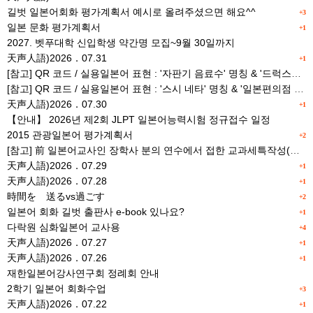
길벗 일본어회화 평가계획서 예시로 올려주셨으면 해요^^
+3
일본 문화 평가계획서
+1
2027. 벳푸대학 신입학생 약간명 모집~9월 30일까지
天声人語)2026．07.31
+1
[참고] QR 코드 / 실용일본어 표현 : '자판기 음료수' 명칭 & '드럭스토어 약품명' 알아맞히기
[참고] QR 코드 / 실용일본어 표현 : '스시 네타' 명칭 & '일본편의점 상품명' 학습 게임
天声人語)2026．07.30
+1
【안내】 2026년 제2회 JLPT 일본어능력시험 정규접수 일정
2015 관광일본어 평가계획서
+2
[참고] 前 일본어교사인 장학사 분의 연수에서 접한 교과세특작성(매력있는 세특) Tip
天声人語)2026．07.29
+1
天声人語)2026．07.28
+1
時間を 送るvs過ごす
+2
일본어 회화 길벗 출판사 e-book 있나요?
+1
다락원 심화일본어 교사용
+4
天声人語)2026．07.27
+1
天声人語)2026．07.26
+1
재한일본어강사연구회 정례회 안내
2학기 일본어 회화수업
+3
天声人語)2026．07.22
+1