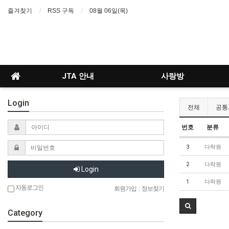
즐겨찾기
RSS 구독
08월 06일(목)
JTA 안내
사랑방
Login
전체
공통
번호
분류
3
다락원
2
다락원
Login
1
다락원
자동로그인
회원가입
|
정보찾기
Category