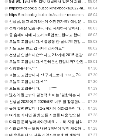
8월 9일 19시부터 길벗 채널에서 일본어 회화 관련 연수를 저작 직강으로 한다고 합니다. 많이 도움이 되실…
08.04
https://textbook.gilbut.co.kr/textbooks/2022-high-school-jap…
08.04
https://textbook.gilbut.co.kr/teacher-resources/2022-high-sc…
08.04
선생님, 듣고 쓰기라는게 어떤건가요? 예상문장 20~30개 중 몇개를 틀어주고 들리는대로 쓰는 건가요? 자세…
08.03
성취기준은 있습니다. 다만 자세하지 않아서 교과서 내용에 맞게 좀 더 구체적으로 재구조화를 하신 선생님이 계…
08.03
곧 홈페이지에 지도서 pdf 업로드한다고 합니다. 이번 주나 다음 주에 e-book 기반 전자저작물도 업로드…
08.03
오늘도 고맙습니다.~! 불공평 한 날씨?!!! 건강 최고 입니다. ^^
08.03
저도 도움 받고 갑니다!! 감사해요^^
08.02
선생님 안녕하세요^^ 저도 2학기에 2015 관광일본어를 평가계획을 세우려고 하는데. ..아무리 찾아도 없어…
08.02
오늘도 고맙습니다.~! 판테온신전입니까? 안전 제일!! ㅎㅎ 감사해요. ^^
08.01
신청했습니다.^^*
07.30
ㅇ늘도 고맙습니다. ~! 구마모토에 ㄱㅇ도 7의 지진,,,무사, 안전을 기도 합니다. 감사해요...
07.30
오늘도 고맙습니다.~! ^^
07.30
오늘도 고맙습니다.~~~~!! ^^^
07.29
送る와 過ごす의 결정적 차이는 "결합하는 시간 단위"와 "묘사 대상"입니다. 過ごす 하루, 오후, 주말, 휴…
07.29
선생님 2025에도 2026에도 너무 잘 활용합니다.. 감사해요!!!
07.28
올해 발령받았더니 2-2학기에 심화일본어 다락원 교과서 채택되어 있네요. 저도 당장 다음달부터 수업을 해야하…
07.28
여기로 가시면 길벗 모든 자료를 다운 받으실수 있으세요^^ https://coffee-plume-710.no…
07.28
다락원 문의 넣어봐야겠네요ㅜㅜ 왜 지금 심화일본어가 개설된지는 저도 참 의문입니다... 작년에 계셨던 선생님…
07.28
심화일본어는 보통 내년 3학년에 많이 개설해서 지금 홈페이지에 없는가보네요~ 일본어랑 생활 일본어는 다 있는…
07.28
네 응용해서 또 다른 게임자료로 한번 개발해주셔도 좋습니다
07.27