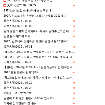
3차 기모노 체험 수업 교사 학생 모집
天声人語)2026．08.05
+1
BJT비즈니스일본어능력테스트 특징-2
2027. 삿포로대학 유학생 모집 안내~9월 30일까지
天声人語)2026．08.03
+1
天声人語)2026．08.02
+1
길벗 일본어회화 평가계획서 예시로 올려주셨으면 해요^^
+3
일본 문화 평가계획서
+1
2027. 벳푸대학 신입학생 약간명 모집~9월 30일까지
天声人語)2026．07.31
+1
[참고] QR 코드 / 실용일본어 표현 : '자판기 음료수' 명칭 & '드럭스토어 약품명' 알아맞히기
[참고] QR 코드 / 실용일본어 표현 : '스시 네타' 명칭 & '일본편의점 상품명' 학습 게임
天声人語)2026．07.30
+1
【안내】 2026년 제2회 JLPT 일본어능력시험 정규접수 일정
2015 관광일본어 평가계획서
+2
[참고] 前 일본어교사인 장학사 분의 연수에서 접한 교과세특작성(매력있는 세특) Tip
天声人語)2026．07.29
+1
天声人語)2026．07.28
+1
時間を 送るvs過ごす
+2
일본어 회화 길벗 출판사 e-book 있나요?
+1
다락원 심화일본어 교사용
+4