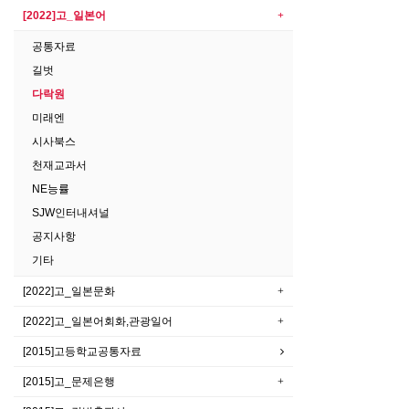
[2022]고_일본어
공통자료
길벗
다락원
미래엔
시사북스
천재교과서
NE능률
SJW인터내셔널
공지사항
기타
[2022]고_일본문화
[2022]고_일본어회화,관광일어
[2015]고등학교공통자료
[2015]고_문제은행