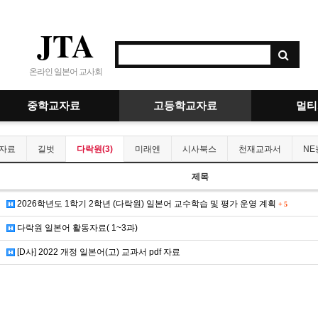
JTA
온라인 일본어 교사회
중학교자료
고등학교자료
멀티
자료
길벗
다락원(3)
미래엔
시사북스
천재교과서
NE
제목
2026학년도 1학기 2학년 (다락원) 일본어 교수학습 및 평가 운영 계획
+
5
다락원 일본어 활동자료( 1~3과)
[D사] 2022 개정 일본어(고) 교과서 pdf 자료