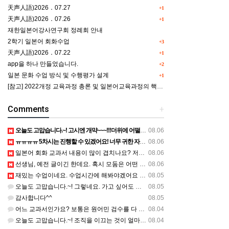
天声人語)2026．07.27
+1
天声人語)2026．07.26
+1
재한일본어강사연구회 정례회 안내
2학기 일본어 회화수업
+3
天声人語)2026．07.22
+1
app을 하나 만들었습니다.
+2
일본 문화 수업 방식 및 수행평가 설계
+1
[참고] 2022개정 교육과정 총론 및 일본어교육과정의 핵심역량 인포그래픽 이미지 자료 사례(AI활용)
Comments
+
오늘도 고맙습니다.~! 고시엔 개먁~~~!!!더위에 어떨라나요...감사합니다. ^^
08.06
ㅠㅠㅠㅠ 5차시는 진행할 수 있겠어요! 너무 귀한 자료 정말 감사합니다!!!
08.06
일본어 회화 교과서 내용이 많이 겹치나요? 저는 1,2학기 출판사가 달라서인지, 회화 단어와 분량이 더 많다…
08.06
선생님, 예전 글이긴 한데요. 혹시 모둠은 어떤 식으로 구성하셨을까요? 진단평가를 보시고 모둠장(도우미학생)…
08.06
재밌는 수업이네요. 수업시간에 해봐야겠어요 감사합니다
08.05
오늘도 고맙습니다.~! 그렇네요. 가고 싶어도 다른 사람에게 민폐는 안되는 것... 감사해요. ^^
08.05
감사합니다^^
08.05
어느 교과서인가요? 보통은 원어민 검수를 다 할 것 같은데...
08.04
오늘도 고맙습니다.~! 조직을 이끄는 것이 얼마나 어려운 일일까요? 우선 봉사하는 마음이 필요!!! 감사해요…
08.04