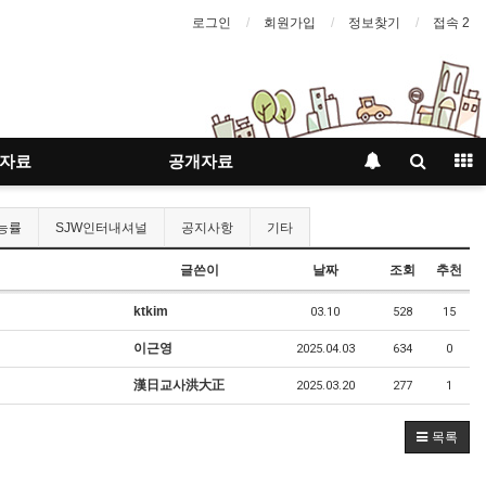
로그인
회원가입
정보찾기
접속 2
자료
공개자료
능률
SJW인터내셔널
공지사항
기타
글쓴이
날짜
조회
추천
ktkim
03.10
528
15
이근영
2025.04.03
634
0
漢日교사洪大正
2025.03.20
277
1
목록