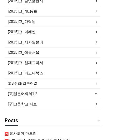
[2015]고_길벗출판사
[2015]고_NE능률
[2015]고_다락원
[2015]고_미래엔
[2015]고_시사일본어
[2015]고_에듀서울
[2015]고_천재교과서
[2015]고_파고다북스
고3수업(일본어2)
[고]일본어회화1,2
[구]고등학교 자료
Posts
+
요사코이 마츠리