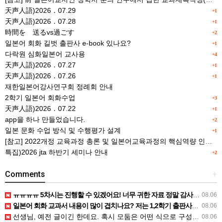
天声人語)2026．07.29
+1
天声人語)2026．07.28
+1
時間を 送るvs過ごす
+2
일본어 회화 길벗 출판사 e-book 있나요?
+1
다락원 심화일본어 교사용
+4
天声人語)2026．07.27
+1
天声人語)2026．07.26
+1
재한일본어강사연구회 정례회 안내
2학기 일본어 회화수업
+3
天声人語)2026．07.22
+1
app을 하나 만들었습니다.
+2
일본 문화 수업 방식 및 수행평가 설계
+1
[참고] 2022개정 교육과정 총론 및 일본어교육과정의 핵심역량 인포그래픽 이미지 자료 사례(AI활용)
특집)2026 jta 하반기 세미나 안내
+2
Comments
+
ㅠㅠㅠㅠ 5차시는 진행할 수 있겠어요! 너무 귀한 자료 정말 감사합니다!!!
08.06
일본어 회화 교과서 내용이 많이 겹치나요? 저는 1,2학기 출판사가 달라서인지, 회화 단어와 분량이 더 많다…
08.06
선생님, 예전 글이긴 한데요. 혹시 모둠은 어떤 식으로 구성하셨을까요? 진단평가를 보시고 모둠장(도우미학생)…
08.06