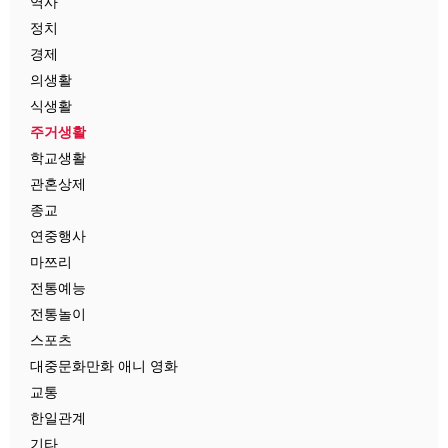
역사
정치
경제
의생활
식생활
주거생활
학교생활
관혼상제
종교
연중행사
마쯔리
전통예능
전통놀이
스포츠
대중문화만화 애니 영화
교통
한일관계
기타