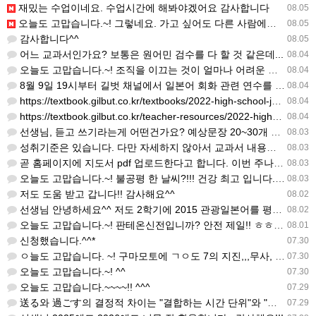
재밌는 수업이네요. 수업시간에 해봐야겠어요 감사합니다
08.05
오늘도 고맙습니다.~! 그렇네요. 가고 싶어도 다른 사람에게 민폐는 안되는 것... 감사해요. ^^
08.05
감사합니다^^
08.05
어느 교과서인가요? 보통은 원어민 검수를 다 할 것 같은데...
08.04
오늘도 고맙습니다.~! 조직을 이끄는 것이 얼마나 어려운 일일까요? 우선 봉사하는 마음이 필요!!! 감사해요…
08.04
8월 9일 19시부터 길벗 채널에서 일본어 회화 관련 연수를 저작 직강으로 한다고 합니다. 많이 도움이 되실…
08.04
https://textbook.gilbut.co.kr/textbooks/2022-high-school-jap…
08.04
https://textbook.gilbut.co.kr/teacher-resources/2022-high-sc…
08.04
선생님, 듣고 쓰기라는게 어떤건가요? 예상문장 20~30개 중 몇개를 틀어주고 들리는대로 쓰는 건가요? 자세…
08.03
성취기준은 있습니다. 다만 자세하지 않아서 교과서 내용에 맞게 좀 더 구체적으로 재구조화를 하신 선생님이 계…
08.03
곧 홈페이지에 지도서 pdf 업로드한다고 합니다. 이번 주나 다음 주에 e-book 기반 전자저작물도 업로드…
08.03
오늘도 고맙습니다.~! 불공평 한 날씨?!!! 건강 최고 입니다. ^^
08.03
저도 도움 받고 갑니다!! 감사해요^^
08.02
선생님 안녕하세요^^ 저도 2학기에 2015 관광일본어를 평가계획을 세우려고 하는데. ..아무리 찾아도 없어…
08.02
오늘도 고맙습니다.~! 판테온신전입니까? 안전 제일!! ㅎㅎ 감사해요. ^^
08.01
신청했습니다.^^*
07.30
ㅇ늘도 고맙습니다. ~! 구마모토에 ㄱㅇ도 7의 지진,,,무사, 안전을 기도 합니다. 감사해요...
07.30
오늘도 고맙습니다.~! ^^
07.30
오늘도 고맙습니다.~~~~!! ^^^
07.29
送る와 過ごす의 결정적 차이는 "결합하는 시간 단위"와 "묘사 대상"입니다. 過ごす 하루, 오후, 주말, 휴…
07.29