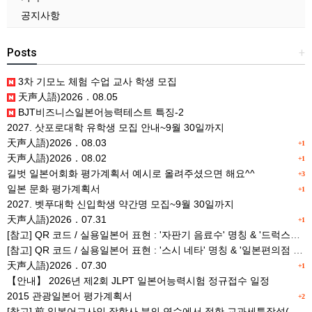
공지사항
Posts
+
3차 기모노 체험 수업 교사 학생 모집
天声人語)2026．08.05
BJT비즈니스일본어능력테스트 특징-2
2027. 삿포로대학 유학생 모집 안내~9월 30일까지
天声人語)2026．08.03
+1
天声人語)2026．08.02
+1
길벗 일본어회화 평가계획서 예시로 올려주셨으면 해요^^
+3
일본 문화 평가계획서
+1
2027. 벳푸대학 신입학생 약간명 모집~9월 30일까지
天声人語)2026．07.31
+1
[참고] QR 코드 / 실용일본어 표현 : '자판기 음료수' 명칭 & '드럭스토어 약품명' 알아맞히기
[참고] QR 코드 / 실용일본어 표현 : '스시 네타' 명칭 & '일본편의점 상품명' 학습 게임
天声人語)2026．07.30
+1
【안내】 2026년 제2회 JLPT 일본어능력시험 정규접수 일정
2015 관광일본어 평가계획서
+2
[참고] 前 일본어교사인 장학사 분의 연수에서 접한 교과세특작성(매력있는 세특) Tip