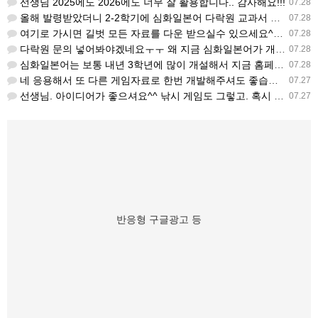
선생님 2025에도 2026에도 너무 잘 활용합니다.. 감사해요!!!
07.28
올해 발령받았더니 2-2학기에 심화일본어 다락원 교과서 채택되어 있네요. 저도 당장 다음달부터 수업을 해야하…
07.28
여기로 가시면 길벗 모든 자료를 다운 받으실수 있으세요^^ https://coffee-plume-710.no…
07.28
다락원 문의 넣어봐야겠네요ㅜㅜ 왜 지금 심화일본어가 개설된지는 저도 참 의문입니다... 작년에 계셨던 선생님…
07.28
심화일본어는 보통 내년 3학년에 많이 개설해서 지금 홈페이지에 없는가보네요~ 일본어랑 생활 일본어는 다 있는…
07.28
네 응용해서 또 다른 게임자료로 한번 개발해주셔도 좋습니다
07.27
선생님. 아이디어가 좋으셔요^^ 낚시 게임도 그렇고. 혹시 이것 제가 응용 사용해 보아도 될 까요?
07.27
반응형 구글광고 등