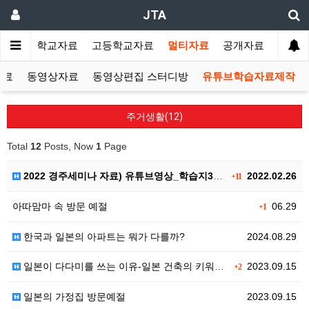
JTA
랑방
중학교자료
고등학교자료
멀티자료
공개자료
자료
동영상자료
동영상편집 스터디방
유튜브학습자료제작
주거생활(12)
Total
12
Posts, Now
1
Page
2022 경주세미나 자료) 유튜브영상_학습지30개
2022.02.26
+11
아따맘마 속 방문 예절
06.29
+1
한국과 일본의 아파트는 뭐가 다를까?
2024.08.29
일본이 다다미를 쓰는 이유-일본 건축의 키워드. 한국과…
2023.09.15
+2
일본의 가정집 방문예절
2023.09.15