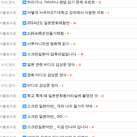
히라가나, 가타카나 랜덤 읽기 문제 프린트
 서식,양식
+
12
어떻게 사귀어요?-대학교 강의에서 사용한 자료
리활동자료
+
2
2014년도 일본문화체험반
리활동자료
+
10
お好み焼き만들기체험
리활동자료
+
9
사루카니캇센 동화책 읽기
리활동자료
+
17
스크린일본어-압축파일입니다.
리활동자료
+
30
일본 관련 비디오 감상문 양식
 서식,양식
+
12
영화 비디오 감상문 양식
 서식,양식
+
8
비디오 감상문 양식
 서식,양식
+
3
학교 축제 때 일본문화동아리실에 붙였던 것
리활동자료
+
22
스크린 일본어반_ 개와 나의 열가지 약속
리활동자료
+
8
스크린 일본어반_ GO
리활동자료
+
5
스크린일본어반 _ 지금 만나러 갑니다
리활동자료
+
11