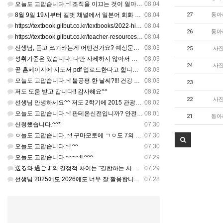
오늘도 고맙습니다.~! 조직을 이끄는 것이 얼마나 어려운 일일까요? 우선 봉사하는 마음이 필요!!! 감사해요…
08.04
8월 9일 19시부터 길벗 채널에서 일본어 회화 관련 연수를 저작 직강으로 한다고 합니다. 많이 도움이 되실…
08.04
27
동아
https://textbook.gilbut.co.kr/textbooks/2022-high-school-jap…
08.04
26
동아
https://textbook.gilbut.co.kr/teacher-resources/2022-high-sc…
08.04
선생님, 듣고 쓰기라는게 어떤건가요? 예상문장 20~30개 중 몇개를 틀어주고 들리는대로 쓰는 건가요? 자세…
08.03
25
사진
성취기준은 있습니다. 다만 자세하지 않아서 교과서 내용에 맞게 좀 더 구체적으로 재구조화를 하신 선생님이 계…
08.03
24
사진
곧 홈페이지에 지도서 pdf 업로드한다고 합니다. 이번 주나 다음 주에 e-book 기반 전자저작물도 업로드…
08.03
오늘도 고맙습니다.~! 불공평 한 날씨?!!! 건강 최고 입니다. ^^
08.03
23
저도 도움 받고 갑니다!! 감사해요^^
08.02
22
사진
선생님 안녕하세요^^ 저도 2학기에 2015 관광일본어를 평가계획을 세우려고 하는데. ..아무리 찾아도 없어…
08.02
오늘도 고맙습니다.~! 판테온신전입니까? 안전 제일!! ㅎㅎ 감사해요. ^^
08.01
21
동아
신청했습니다.^^*
07.30
ㅇ늘도 고맙습니다. ~! 구마모토에 ㄱㅇ도 7의 지진,,,무사, 안전을 기도 합니다. 감사해요...
07.30
오늘도 고맙습니다.~! ^^
07.30
오늘도 고맙습니다.~~~~!! ^^^
07.29
送る와 過ごす의 결정적 차이는 "결합하는 시간 단위"와 "묘사 대상"입니다. 過ごす 하루, 오후, 주말, 휴…
07.29
선생님 2025에도 2026에도 너무 잘 활용합니다.. 감사해요!!!
07.28