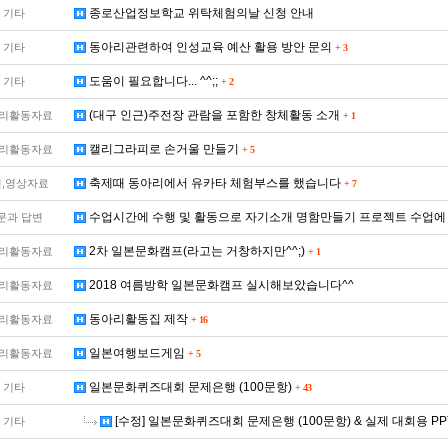
종로산업정보학교 위탁체험의날 신청 안내
기타
동아리관련하여 인성교육 예산 활용 방안 문의
기타
+
3
도움이 필요합니다... ^^;;
기타
+
2
(대구 인근)주전장 관람을 포함한 창체활동 소개
리활동자료
+
1
캘리그라피로 손거울 만들기
리활동자료
+
5
축제때 동아리에서 유카타 체험부스를 했습니다
,영상자료
+
7
수업시간에 수행 및 활동으로 자기소개 명함만들기 프로젝트 수업에
문과 답변
2차 일본문화캠프(라고는 거창하지만^^;)
리활동자료
+
1
2018 여름방학 일본문화캠프 실시해보았습니다^^
리활동자료
동아리활동집 제작
리활동자료
+
16
일본여행보드게임
리활동자료
+
5
일본문화퀴즈대회 문제은행 (100문항)
기타
+
43
[수정] 일본문화퀴즈대회 문제은행 (100문항) & 실제 대회용 PPT
기타