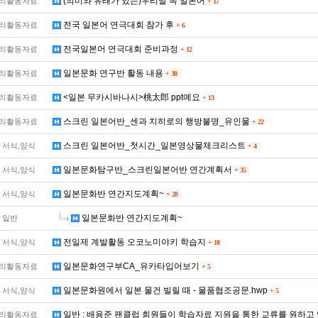
(의미와 유래가 있는)우리말 속 일본어
리활동자료
+
17
전국 일본어 연극대회 참가 후
리활동자료
+
6
전국일본어 연극대회 준비과정
리활동자료
+
12
일본문화 연구반 활동 내용
리활동자료
+
30
<일본 무카시바나시>桃太郎 ppt예요
리활동자료
+
13
스크린 일본어반_센과 치히로의 행방불명_유인물
리활동자료
+
22
스크린 일본어반_첫시간_일본영상물체크리스트
 서식,양식
+
4
일본문화탐구반_스크린일본어반 연간계획서
 서식,양식
+
35
일본문화반 연간지도계획~
 서식,양식
+
28
일본문화반 연간지도계획~
일반
전일제 계발활동 오코노미야키 학습지
 서식,양식
+
10
일본문화연구부CA_유카타입어보기
리활동자료
+
5
일본문화원에서 일본 물건 빌릴 때 - 물품협조공문.hwp
 서식,양식
+
5
일반 : 배용준 팬클럽 회원들이 학습자료 지원을 통한 교류를 원하고
리활동자료