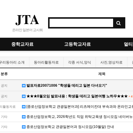
JTA
온라인 일본어 교사회
중학교자료
고등학교자료
멀티
우리동아리 소개
동아리활동자료
각종 서식,양식
사진,영상자료
분류
제목
발표자료20071006 "학생들 데리고 일본 다녀오기"
공지
★★★8월모임 발표내용 : 학생들 데리고 일본여행 노하우★★★
공지
+
4
[종로산업정보학교 관광일본어과] 리츠메이칸대 부속과와 온라인교류 0
리활동자료
종로산업정보학교, 2026학년도 직업 위탁교육생 정시모집 네이버뉴
기타
종로산업정보학교 관광일본어과 정시모집(10월말) 안내
기타