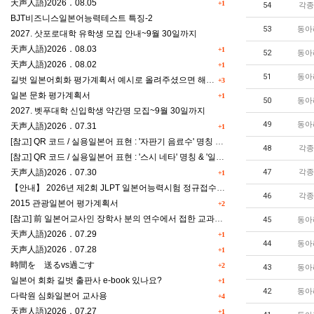
天声人語)2026．08.05
+1
54
각종
BJT비즈니스일본어능력테스트 특징-2
53
동아
2027. 삿포로대학 유학생 모집 안내~9월 30일까지
天声人語)2026．08.03
+1
52
동아
天声人語)2026．08.02
+1
51
동아
길벗 일본어회화 평가계획서 예시로 올려주셨으면 해요^^
+3
일본 문화 평가계획서
+1
50
동아
2027. 벳푸대학 신입학생 약간명 모집~9월 30일까지
49
동아
天声人語)2026．07.31
+1
[참고] QR 코드 / 실용일본어 표현 : '자판기 음료수' 명칭 & '드럭스토어 약품명' 알아맞히기
48
각종
[참고] QR 코드 / 실용일본어 표현 : '스시 네타' 명칭 & '일본편의점 상품명' 학습 게임
天声人語)2026．07.30
47
각종
+1
【안내】 2026년 제2회 JLPT 일본어능력시험 정규접수 일정
46
각종
2015 관광일본어 평가계획서
+2
[참고] 前 일본어교사인 장학사 분의 연수에서 접한 교과세특작성(매력있는 세특) Tip
45
동아
天声人語)2026．07.29
+1
44
동아
天声人語)2026．07.28
+1
時間を 送るvs過ごす
+2
43
동아
일본어 회화 길벗 출판사 e-book 있나요?
+1
42
동아
다락원 심화일본어 교사용
+4
天声人語)2026．07.27
+1