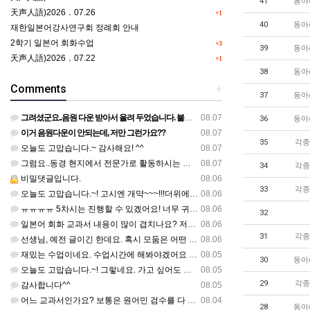
41
동아
天声人語)2026．07.26
+1
40
동아
재한일본어강사연구회 정례회 안내
2학기 일본어 회화수업
+3
39
동아
天声人語)2026．07.22
+1
38
동아
Comments
+
37
동아
그려셨군요..음원 다운 받아서 올려 두었습니다. 불편하셨네요..죄송합니다..
08.07
36
동아
이거 음원다운이 안되는데, 저만 그런가요??
08.07
35
각종
오늘도 고맙습니다.~ 감사해요! ^^
08.07
그럼요..동경 현지에서 전문가로 활동하시는 기모노 강사 이십니다.
08.07
34
각종
비밀댓글입니다.
08.06
33
각종
오늘도 고맙습니다.~! 고시엔 개먁~~~!!!더위에 어떨라나요...감사합니다. ^^
08.06
ㅠㅠㅠㅠ 5차시는 진행할 수 있겠어요! 너무 귀한 자료 정말 감사합니다!!!
08.06
32
일본어 회화 교과서 내용이 많이 겹치나요? 저는 1,2학기 출판사가 달라서인지, 회화 단어와 분량이 더 많다…
08.06
31
각종
선생님, 예전 글이긴 한데요. 혹시 모둠은 어떤 식으로 구성하셨을까요? 진단평가를 보시고 모둠장(도우미학생)…
08.06
재밌는 수업이네요. 수업시간에 해봐야겠어요 감사합니다
08.05
30
동아
오늘도 고맙습니다.~! 그렇네요. 가고 싶어도 다른 사람에게 민폐는 안되는 것... 감사해요. ^^
08.05
29
각종
감사합니다^^
08.05
어느 교과서인가요? 보통은 원어민 검수를 다 할 것 같은데...
08.04
28
동아