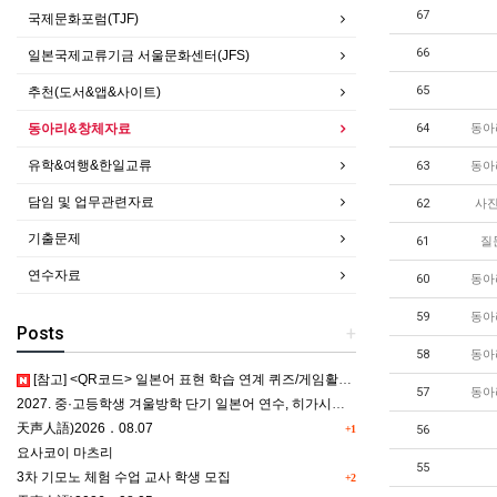
67
국제문화포럼(TJF)
66
일본국제교류기금 서울문화센터(JFS)
65
추천(도서&앱&사이트)
동아리&창체자료
64
동아
유학&여행&한일교류
63
동아
담임 및 업무관련자료
62
사진
기출문제
61
질
연수자료
60
동아
59
동아
Posts
+
58
동아
[참고] <QR코드> 일본어 표현 학습 연계 퀴즈/게임활동 5종
57
동아
2027. 중·고등학생 겨울방학 단기 일본어 연수, 히가시카와 공립 일본어학교 프로그램 사전안내
天声人語)2026．08.07
+1
56
요사코이 마츠리
55
3차 기모노 체험 수업 교사 학생 모집
+2