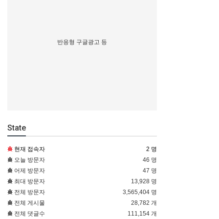
반응형 구글광고 등
State
현재 접속자
2 명
오늘 방문자
46 명
어제 방문자
47 명
최대 방문자
13,928 명
전체 방문자
3,565,404 명
전체 게시물
28,782 개
전체 댓글수
111,154 개