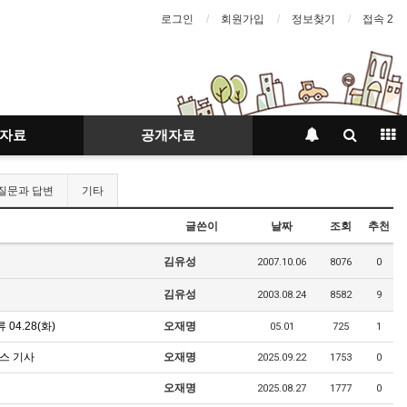
로그인
회원가입
정보찾기
접속 2
자료
공개자료
질문과 답변
기타
글쓴이
날짜
조회
추천
김유성
2007.10.06
8076
0
김유성
2003.08.24
8582
9
4.28(화)
오재명
05.01
725
1
스 기사
오재명
2025.09.22
1753
0
오재명
2025.08.27
1777
0