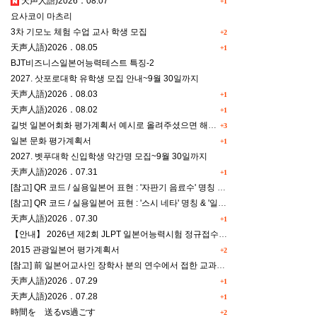
天声人語)2026．08.07
+1
요사코이 마츠리
3차 기모노 체험 수업 교사 학생 모집
+2
天声人語)2026．08.05
+1
BJT비즈니스일본어능력테스트 특징-2
2027. 삿포로대학 유학생 모집 안내~9월 30일까지
天声人語)2026．08.03
+1
天声人語)2026．08.02
+1
길벗 일본어회화 평가계획서 예시로 올려주셨으면 해요^^
+3
일본 문화 평가계획서
+1
2027. 벳푸대학 신입학생 약간명 모집~9월 30일까지
天声人語)2026．07.31
+1
[참고] QR 코드 / 실용일본어 표현 : '자판기 음료수' 명칭 & '드럭스토어 약품명' 알아맞히기
[참고] QR 코드 / 실용일본어 표현 : '스시 네타' 명칭 & '일본편의점 상품명' 학습 게임
天声人語)2026．07.30
+1
【안내】 2026년 제2회 JLPT 일본어능력시험 정규접수 일정
2015 관광일본어 평가계획서
+2
[참고] 前 일본어교사인 장학사 분의 연수에서 접한 교과세특작성(매력있는 세특) Tip
天声人語)2026．07.29
+1
天声人語)2026．07.28
+1
時間を 送るvs過ごす
+2