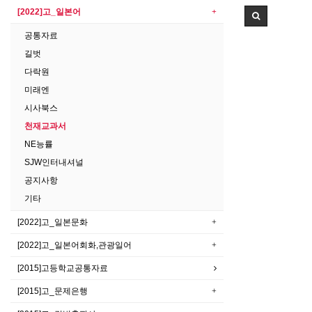
[2022]고_일본어
공통자료
길벗
다락원
미래엔
시사북스
천재교과서
NE능률
SJW인터내셔널
공지사항
기타
[2022]고_일본문화
[2022]고_일본어회화,관광일어
[2015]고등학교공통자료
[2015]고_문제은행