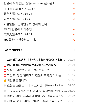
일본어 회화 길벗 출판사 e-book 있나요?
+1
다락원 심화일본어 교사용
+4
天声人語)2026．07.27
+1
天声人語)2026．07.26
+1
재한일본어강사연구회 정례회 안내
2학기 일본어 회화수업
+3
天声人語)2026．07.22
+1
app을 하나 만들었습니다.
+2
Comments
+
그려셨군요..음원 다운 받아서 올려 두었습니다. 불편하셨네요..죄송합니다..
08.07
이거 음원다운이 안되는데, 저만 그런가요??
08.07
오늘도 고맙습니다.~ 감사해요! ^^
08.07
그럼요..동경 현지에서 전문가로 활동하시는 기모노 강사 이십니다.
08.07
비밀댓글입니다.
08.06
오늘도 고맙습니다.~! 고시엔 개먁~~~!!!더위에 어떨라나요...감사합니다. ^^
08.06
ㅠㅠㅠㅠ 5차시는 진행할 수 있겠어요! 너무 귀한 자료 정말 감사합니다!!!
08.06
일본어 회화 교과서 내용이 많이 겹치나요? 저는 1,2학기 출판사가 달라서인지, 회화 단어와 분량이 더 많다…
08.06
선생님, 예전 글이긴 한데요. 혹시 모둠은 어떤 식으로 구성하셨을까요? 진단평가를 보시고 모둠장(도우미학생)…
08.06