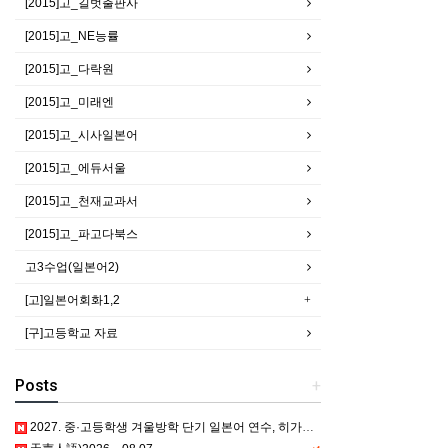
[2015]고_길벗출판사
[2015]고_NE능률
[2015]고_다락원
[2015]고_미래엔
[2015]고_시사일본어
[2015]고_에듀서울
[2015]고_천재교과서
[2015]고_파고다북스
고3수업(일본어2)
[고]일본어회화1,2
[구]고등학교 자료
Posts
+
2027. 중·고등학생 겨울방학 단기 일본어 연수, 히가시카와 공립 일본어학교 프로그램 사전안내