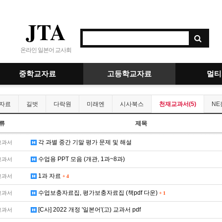
JTA
온라인 일본어 교사회
중학교자료
고등학교자료
멀티
자료
길벗
다락원
미래엔
시사북스
천재교과서(5)
NE
류
제목
각 과별 중간 기말 평가 문제 및 해설
교과서
수업용 PPT 모음 (개관, 1과~8과)
교과서
1과 자료
교과서
+
4
수업보충자료집, 평가보충자료집 (책pdf 다운)
교과서
+
1
[C사] 2022 개정 '일본어'(고) 교과서 pdf
교과서