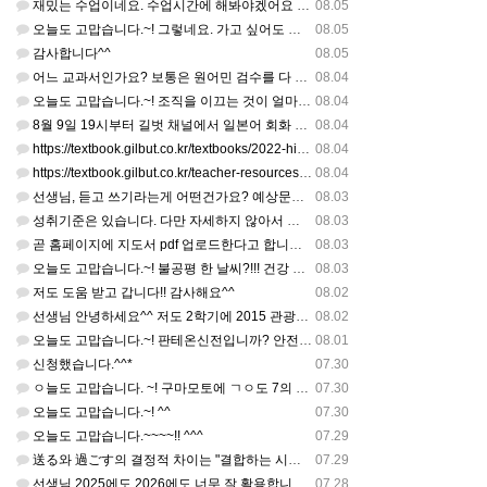
재밌는 수업이네요. 수업시간에 해봐야겠어요 감사합니다
08.05
오늘도 고맙습니다.~! 그렇네요. 가고 싶어도 다른 사람에게 민폐는 안되는 것... 감사해요. ^^
08.05
감사합니다^^
08.05
어느 교과서인가요? 보통은 원어민 검수를 다 할 것 같은데...
08.04
오늘도 고맙습니다.~! 조직을 이끄는 것이 얼마나 어려운 일일까요? 우선 봉사하는 마음이 필요!!! 감사해요…
08.04
8월 9일 19시부터 길벗 채널에서 일본어 회화 관련 연수를 저작 직강으로 한다고 합니다. 많이 도움이 되실…
08.04
https://textbook.gilbut.co.kr/textbooks/2022-high-school-jap…
08.04
https://textbook.gilbut.co.kr/teacher-resources/2022-high-sc…
08.04
선생님, 듣고 쓰기라는게 어떤건가요? 예상문장 20~30개 중 몇개를 틀어주고 들리는대로 쓰는 건가요? 자세…
08.03
성취기준은 있습니다. 다만 자세하지 않아서 교과서 내용에 맞게 좀 더 구체적으로 재구조화를 하신 선생님이 계…
08.03
곧 홈페이지에 지도서 pdf 업로드한다고 합니다. 이번 주나 다음 주에 e-book 기반 전자저작물도 업로드…
08.03
오늘도 고맙습니다.~! 불공평 한 날씨?!!! 건강 최고 입니다. ^^
08.03
저도 도움 받고 갑니다!! 감사해요^^
08.02
선생님 안녕하세요^^ 저도 2학기에 2015 관광일본어를 평가계획을 세우려고 하는데. ..아무리 찾아도 없어…
08.02
오늘도 고맙습니다.~! 판테온신전입니까? 안전 제일!! ㅎㅎ 감사해요. ^^
08.01
신청했습니다.^^*
07.30
ㅇ늘도 고맙습니다. ~! 구마모토에 ㄱㅇ도 7의 지진,,,무사, 안전을 기도 합니다. 감사해요...
07.30
오늘도 고맙습니다.~! ^^
07.30
오늘도 고맙습니다.~~~~!! ^^^
07.29
送る와 過ごす의 결정적 차이는 "결합하는 시간 단위"와 "묘사 대상"입니다. 過ごす 하루, 오후, 주말, 휴…
07.29
선생님 2025에도 2026에도 너무 잘 활용합니다.. 감사해요!!!
07.28