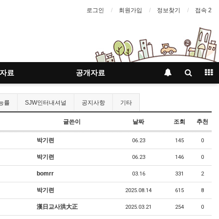
로그인
회원가입
정보찾기
접속 2
자료
공개자료
능률
SJW인터내셔널
공지사항
기타
글쓴이
날짜
조회
추천
박기련
06.23
145
0
박기련
06.23
146
0
bomrr
03.16
331
2
박기련
2025.08.14
615
8
漢日교사洪大正
2025.03.21
254
0