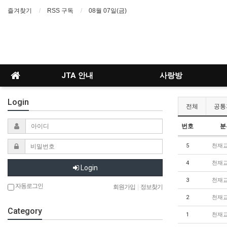
즐겨찾기
RSS 구독
08월 07일(금)
JTA 안내
사랑방
Login
전체
공통
번호
분
5
천재
4
천재
Login
3
천재
자동로그인
회원가입
|
정보찾기
2
천재
Category
1
천재