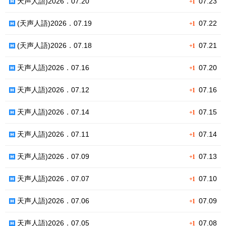
天声人語)2026．07.20
07.23
+1
(天声人語)2026．07.19
07.22
+1
(天声人語)2026．07.18
07.21
+1
天声人語)2026．07.16
07.20
+1
天声人語)2026．07.12
07.16
+1
天声人語)2026．07.14
07.15
+1
天声人語)2026．07.11
07.14
+1
天声人語)2026．07.09
07.13
+1
天声人語)2026．07.07
07.10
+1
天声人語)2026．07.06
07.09
+1
天声人語)2026．07.05
07.08
+1