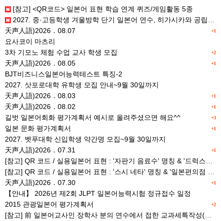
[참고] <QR코드> 일본어 표현 학습 연계 퀴즈/게임활동 5종
2027. 중·고등학생 겨울방학 단기 일본어 연수, 히가시카와 공립 일본어학교 프로그램 사전안내
天声人語)2026．08.07
+1
요사코이 마츠리
3차 기모노 체험 수업 교사 학생 모집
+2
天声人語)2026．08.05
+1
BJT비즈니스일본어능력테스트 특징-2
2027. 삿포로대학 유학생 모집 안내~9월 30일까지
天声人語)2026．08.03
+1
天声人語)2026．08.02
+1
길벗 일본어회화 평가계획서 예시로 올려주셨으면 해요^^
+3
일본 문화 평가계획서
+1
2027. 벳푸대학 신입학생 약간명 모집~9월 30일까지
天声人語)2026．07.31
+1
[참고] QR 코드 / 실용일본어 표현 : '자판기 음료수' 명칭 & '드럭스토어 약품명' 알아맞히기
[참고] QR 코드 / 실용일본어 표현 : '스시 네타' 명칭 & '일본편의점 상품명' 학습 게임
天声人語)2026．07.30
+1
【안내】 2026년 제2회 JLPT 일본어능력시험 정규접수 일정
2015 관광일본어 평가계획서
+2
[참고] 前 일본어교사인 장학사 분의 연수에서 접한 교과세특작성(매력있는 세특) Tip