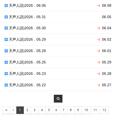
天声人語)2026．06.06
06.08
+1
天声人語)2026．05.31
06.05
天声人語)2026．05.30
06.04
+1
天声人語)2026．05.29
06.02
+1
天声人語)2026．05.28
06.01
+1
天声人語)2026．05.25
05.29
+1
天声人語)2026．05.23
05.28
+1
天声人語)2026．05.22
05.27
+1
1
2
3
4
5
6
7
8
9
10
11
12