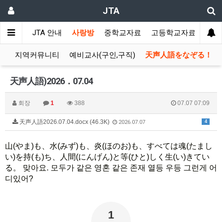
JTA
JTA 안내
사랑방
중학교자료
고등학교자료
멀티
장
지역커뮤니티
예비교사(구인,구직)
天声人語をなぞる！
天声人語)2026．07.04
회장
1
388
07.07 07:09
天声人語2026.07.04.docx (46.3K)
4
2026.07.07
山
(やま)
も、
水
(みず)
も、
炎
(ほのお)
も、すべては
魂
(たまし
い)
を
持
(も)
ち、
人間
(にんげん)
と
等
(ひと)
しく
生
(い)
きてい
る。 맞아요. 모두가 같은 영혼 같은 존재 열등 우등 그런게 어
디있어?
1