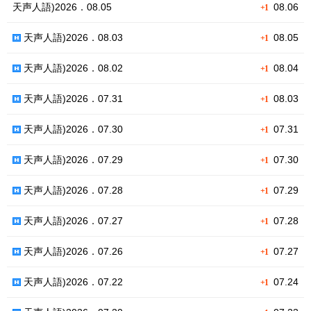
天声人語)2026．08.05
08.06
+1
天声人語)2026．08.03
08.05
+1
天声人語)2026．08.02
08.04
+1
天声人語)2026．07.31
08.03
+1
天声人語)2026．07.30
07.31
+1
天声人語)2026．07.29
07.30
+1
天声人語)2026．07.28
07.29
+1
天声人語)2026．07.27
07.28
+1
天声人語)2026．07.26
07.27
+1
天声人語)2026．07.22
07.24
+1