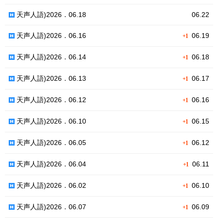
天声人語)2026．06.18
06.22
天声人語)2026．06.16
06.19
+1
天声人語)2026．06.14
06.18
+1
天声人語)2026．06.13
06.17
+1
天声人語)2026．06.12
06.16
+1
天声人語)2026．06.10
06.15
+1
天声人語)2026．06.05
06.12
+1
天声人語)2026．06.04
06.11
+1
天声人語)2026．06.02
06.10
+1
天声人語)2026．06.07
06.09
+1