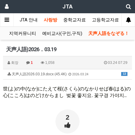
JTA
JTA 안내
사랑방
중학교자료
고등학교자료
멀티
장
지역커뮤니티
예비교사(구인,구직)
天声人語をなぞる！
天声人語)2026．03.19
회장
1
1,058
03.24 07:29
天声人語2026.03.19.docx (45.4K)
13
2026.03.24
世
(よ)
の
中
(なか)
にたえて
桜
(さくら)
のなかりせば
春
(はる)
の
心
(こころ)
はのどけからまし 벚꽃 좋지요. 꽃구경 가야지..
2