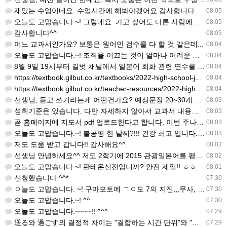
재밌는 수업이네요. 수업시간에 해봐야겠어요 감사합니다
08.05
오늘도 고맙습니다.~! 그렇네요. 가고 싶어도 다른 사람에게 민폐는 안되는 것... 감사해요. ^^
08.05
감사합니다^^
08.05
어느 교과서인가요? 보통은 원어민 검수를 다 할 것 같은데...
08.04
오늘도 고맙습니다.~! 조직을 이끄는 것이 얼마나 어려운 일일까요? 우선 봉사하는 마음이 필요!!! 감사해요…
08.04
8월 9일 19시부터 길벗 채널에서 일본어 회화 관련 연수를 저작 직강으로 한다고 합니다. 많이 도움이 되실…
08.04
https://textbook.gilbut.co.kr/textbooks/2022-high-school-jap…
08.04
https://textbook.gilbut.co.kr/teacher-resources/2022-high-sc…
08.04
선생님, 듣고 쓰기라는게 어떤건가요? 예상문장 20~30개 중 몇개를 틀어주고 들리는대로 쓰는 건가요? 자세…
08.03
성취기준은 있습니다. 다만 자세하지 않아서 교과서 내용에 맞게 좀 더 구체적으로 재구조화를 하신 선생님이 계…
08.03
곧 홈페이지에 지도서 pdf 업로드한다고 합니다. 이번 주나 다음 주에 e-book 기반 전자저작물도 업로드…
08.03
오늘도 고맙습니다.~! 불공평 한 날씨?!!! 건강 최고 입니다. ^^
08.03
저도 도움 받고 갑니다!! 감사해요^^
08.02
선생님 안녕하세요^^ 저도 2학기에 2015 관광일본어를 평가계획을 세우려고 하는데. ..아무리 찾아도 없어…
08.02
오늘도 고맙습니다.~! 판테온신전입니까? 안전 제일!! ㅎㅎ 감사해요. ^^
08.01
신청했습니다.^^*
07.30
ㅇ늘도 고맙습니다. ~! 구마모토에 ㄱㅇ도 7의 지진,,,무사, 안전을 기도 합니다. 감사해요...
07.30
오늘도 고맙습니다.~! ^^
07.30
오늘도 고맙습니다.~~~~!! ^^^
07.29
送る와 過ごす의 결정적 차이는 "결합하는 시간 단위"와 "묘사 대상"입니다. 過ごす 하루, 오후, 주말, 휴…
07.29