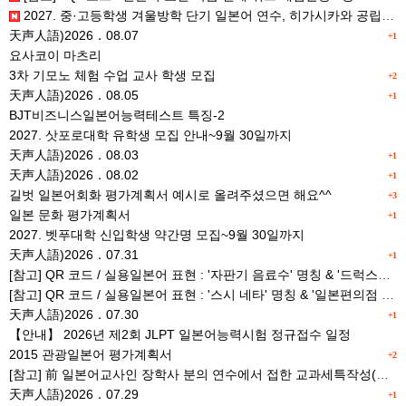
2027. 중·고등학생 겨울방학 단기 일본어 연수, 히가시카와 공립 일본어학교 프로그램 사전안내
天声人語)2026．08.07
+1
요사코이 마츠리
3차 기모노 체험 수업 교사 학생 모집
+2
天声人語)2026．08.05
+1
BJT비즈니스일본어능력테스트 특징-2
2027. 삿포로대학 유학생 모집 안내~9월 30일까지
天声人語)2026．08.03
+1
天声人語)2026．08.02
+1
길벗 일본어회화 평가계획서 예시로 올려주셨으면 해요^^
+3
일본 문화 평가계획서
+1
2027. 벳푸대학 신입학생 약간명 모집~9월 30일까지
天声人語)2026．07.31
+1
[참고] QR 코드 / 실용일본어 표현 : '자판기 음료수' 명칭 & '드럭스토어 약품명' 알아맞히기
[참고] QR 코드 / 실용일본어 표현 : '스시 네타' 명칭 & '일본편의점 상품명' 학습 게임
天声人語)2026．07.30
+1
【안내】 2026년 제2회 JLPT 일본어능력시험 정규접수 일정
2015 관광일본어 평가계획서
+2
[참고] 前 일본어교사인 장학사 분의 연수에서 접한 교과세특작성(매력있는 세특) Tip
天声人語)2026．07.29
+1