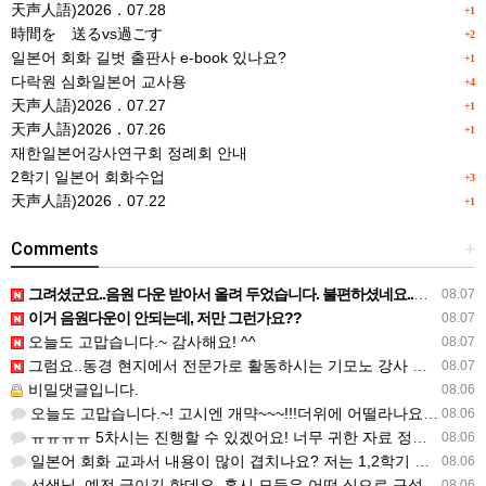
天声人語)2026．07.28
+1
時間を 送るvs過ごす
+2
일본어 회화 길벗 출판사 e-book 있나요?
+1
다락원 심화일본어 교사용
+4
天声人語)2026．07.27
+1
天声人語)2026．07.26
+1
재한일본어강사연구회 정례회 안내
2학기 일본어 회화수업
+3
天声人語)2026．07.22
+1
Comments
+
그려셨군요..음원 다운 받아서 올려 두었습니다. 불편하셨네요..죄송합니다..
08.07
이거 음원다운이 안되는데, 저만 그런가요??
08.07
오늘도 고맙습니다.~ 감사해요! ^^
08.07
그럼요..동경 현지에서 전문가로 활동하시는 기모노 강사 이십니다.
08.07
비밀댓글입니다.
08.06
오늘도 고맙습니다.~! 고시엔 개먁~~~!!!더위에 어떨라나요...감사합니다. ^^
08.06
ㅠㅠㅠㅠ 5차시는 진행할 수 있겠어요! 너무 귀한 자료 정말 감사합니다!!!
08.06
일본어 회화 교과서 내용이 많이 겹치나요? 저는 1,2학기 출판사가 달라서인지, 회화 단어와 분량이 더 많다…
08.06
선생님, 예전 글이긴 한데요. 혹시 모둠은 어떤 식으로 구성하셨을까요? 진단평가를 보시고 모둠장(도우미학생)…
08.06