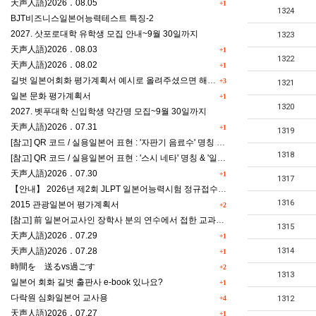
天声人語)2026．08.05
+1
1324
BJT비즈니스일본어능력테스트 특징-2
2027. 삿포로대학 유학생 모집 안내~9월 30일까지
1323
天声人語)2026．08.03
+1
1322
天声人語)2026．08.02
+1
길벗 일본어회화 평가계획서 예시로 올려주셨으면 해요^^
+3
1321
일본 문화 평가계획서
+1
1320
2027. 벳푸대학 신입학생 약간명 모집~9월 30일까지
天声人語)2026．07.31
+1
1319
[참고] QR 코드 / 실용일본어 표현 : '자판기 음료수' 명칭 & '드럭스토어 약품명' 알아맞히기
1318
[참고] QR 코드 / 실용일본어 표현 : '스시 네타' 명칭 & '일본편의점 상품명' 학습 게임
天声人語)2026．07.30
+1
1317
【안내】 2026년 제2회 JLPT 일본어능력시험 정규접수 일정
1316
2015 관광일본어 평가계획서
+2
[참고] 前 일본어교사인 장학사 분의 연수에서 접한 교과세특작성(매력있는 세특) Tip
1315
天声人語)2026．07.29
+1
天声人語)2026．07.28
1314
+1
時間を 送るvs過ごす
+2
1313
일본어 회화 길벗 출판사 e-book 있나요?
+1
다락원 심화일본어 교사용
+4
1312
天声人語)2026．07.27
+1