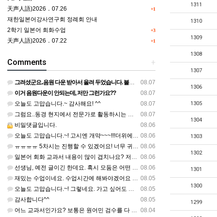
1311
天声人語)2026．07.26
+1
재한일본어강사연구회 정례회 안내
1310
2학기 일본어 회화수업
+3
1309
天声人語)2026．07.22
+1
1308
Comments
+
1307
그려셨군요..음원 다운 받아서 올려 두었습니다. 불편하셨네요..죄송합니다..
08.07
1306
이거 음원다운이 안되는데, 저만 그런가요??
08.07
오늘도 고맙습니다.~ 감사해요! ^^
08.07
1305
그럼요..동경 현지에서 전문가로 활동하시는 기모노 강사 이십니다.
08.07
1304
비밀댓글입니다.
08.06
오늘도 고맙습니다.~! 고시엔 개먁~~~!!!더위에 어떨라나요...감사합니다. ^^
08.06
1303
ㅠㅠㅠㅠ 5차시는 진행할 수 있겠어요! 너무 귀한 자료 정말 감사합니다!!!
08.06
1302
일본어 회화 교과서 내용이 많이 겹치나요? 저는 1,2학기 출판사가 달라서인지, 회화 단어와 분량이 더 많다…
08.06
선생님, 예전 글이긴 한데요. 혹시 모둠은 어떤 식으로 구성하셨을까요? 진단평가를 보시고 모둠장(도우미학생)…
08.06
1301
재밌는 수업이네요. 수업시간에 해봐야겠어요 감사합니다
08.05
1300
오늘도 고맙습니다.~! 그렇네요. 가고 싶어도 다른 사람에게 민폐는 안되는 것... 감사해요. ^^
08.05
감사합니다^^
08.05
1299
어느 교과서인가요? 보통은 원어민 검수를 다 할 것 같은데...
08.04