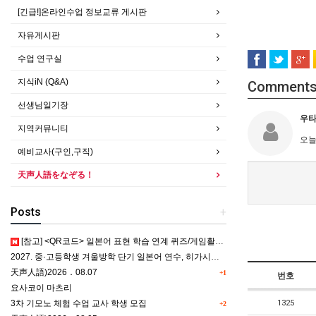
[긴급!]온라인수업 정보교류 게시판
자유게시판
수업 연구실
지식iN (Q&A)
Comment
선생님일기장
우
지역커뮤니티
오늘
예비교사(구인,구직)
天声人語をなぞる！
Posts
+
[참고] <QR코드> 일본어 표현 학습 연계 퀴즈/게임활동 5종
2027. 중·고등학생 겨울방학 단기 일본어 연수, 히가시카와 공립 일본어학교 프로그램 사전안내
天声人語)2026．08.07
+1
번호
요사코이 마츠리
3차 기모노 체험 수업 교사 학생 모집
1325
+2