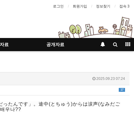
로그인
회원가입
정보찾기
접속 3
자료
공개자료
2025.09.23 07:24
17
だったんです」。
途中
(とちゅう)
からは
涙声
(なみだご
 배우나??