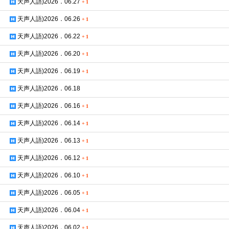
天声人語)2026．06.27
+
1
天声人語)2026．06.26
+
1
天声人語)2026．06.22
+
1
天声人語)2026．06.20
+
1
天声人語)2026．06.19
+
1
天声人語)2026．06.18
天声人語)2026．06.16
+
1
天声人語)2026．06.14
+
1
天声人語)2026．06.13
+
1
天声人語)2026．06.12
+
1
天声人語)2026．06.10
+
1
天声人語)2026．06.05
+
1
天声人語)2026．06.04
+
1
天声人語)2026．06.02
+
1