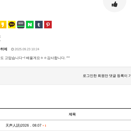
s
타히메
2025.09.23 10:24
도 고맙습니다~! 배울게요ㅎㅎ감사합니다. ^^
로그인한 회원만 댓글 등록이 
제목
天声人語)2026．08.07
+
1