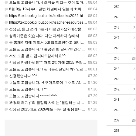
오늘도 고맙습니다.~! 조직을 이끄는 것이 얼마나 어려운 일일까요? 우선 봉사하는 마음이 필요!!! 감사해요…
08.04
250
8월 9일 19시부터 길벗 채널에서 일본어 회화 관련 연수를 저작 직강으로 한다고 합니다. 많이 도움이 되실…
08.04
https://textbook.gilbut.co.kr/textbooks/2022-high-school-jap…
08.04
249
https://textbook.gilbut.co.kr/teacher-resources/2022-high-sc…
08.04
248
선생님, 듣고 쓰기라는게 어떤건가요? 예상문장 20~30개 중 몇개를 틀어주고 들리는대로 쓰는 건가요? 자세…
08.03
성취기준은 있습니다. 다만 자세하지 않아서 교과서 내용에 맞게 좀 더 구체적으로 재구조화를 하신 선생님이 계…
08.03
247
곧 홈페이지에 지도서 pdf 업로드한다고 합니다. 이번 주나 다음 주에 e-book 기반 전자저작물도 업로드…
08.03
246
오늘도 고맙습니다.~! 불공평 한 날씨?!!! 건강 최고 입니다. ^^
08.03
저도 도움 받고 갑니다!! 감사해요^^
08.02
245
일
선생님 안녕하세요^^ 저도 2학기에 2015 관광일본어를 평가계획을 세우려고 하는데. ..아무리 찾아도 없어…
08.02
244
오늘도 고맙습니다.~! 판테온신전입니까? 안전 제일!! ㅎㅎ 감사해요. ^^
08.01
신청했습니다.^^*
07.30
243
ㅇ늘도 고맙습니다. ~! 구마모토에 ㄱㅇ도 7의 지진,,,무사, 안전을 기도 합니다. 감사해요...
07.30
오늘도 고맙습니다.~! ^^
07.30
242
오늘도 고맙습니다.~~~~!! ^^^
07.29
241
送る와 過ごす의 결정적 차이는 "결합하는 시간 단위"와 "묘사 대상"입니다. 過ごす 하루, 오후, 주말, 휴…
07.29
선생님 2025에도 2026에도 너무 잘 활용합니다.. 감사해요!!!
07.28
240
239
일
238