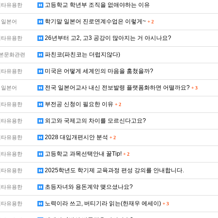
고등학교 학년부 조직을 없애야하는 이유
기타유용한
학기말 일본어 진로연계수업은 이렇게~
일본어
+
2
26년부터 고2, 고3 공강이 많아지는 거 아시나요?
기타유용한
파친코(파친코는 더럽지않다)
본문화관련
미국은 어떻게 세계인의 마음을 훔쳤을까?
기타유용한
전국 일본어교사 내신 전보발령 플랫폼화하면 어떨까요?
일본어
+
3
부전공 신청이 필요한 이유
기타유용한
+
2
외고와 국제고의 차이를 모르신다고요?
기타유용한
2028 대입개편시안 분석
기타유용한
+
2
고등학교 과목선택안내 꿀Tip!
기타유용한
+
2
2025학년도 학기제 교육과정 편성 강의를 안내합니다.
기타유용한
초등자녀와 용돈계약 맺으셨나요?
기타유용한
노력이라 쓰고, 버티기라 읽는(한재우 에세이)
기타유용한
+
3