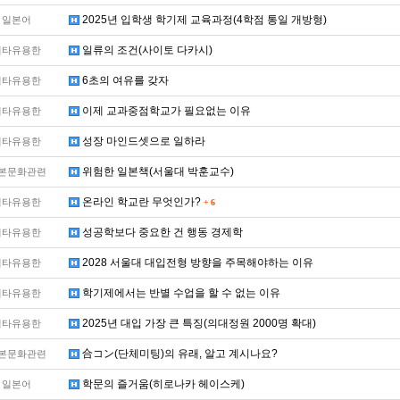
2025년 입학생 학기제 교육과정(4학점 통일 개방형)
일본어
일류의 조건(사이토 다카시)
기타유용한
6초의 여유를 갖자
기타유용한
이제 교과중점학교가 필요없는 이유
기타유용한
성장 마인드셋으로 일하라
기타유용한
위험한 일본책(서울대 박훈교수)
본문화관련
온라인 학교란 무엇인가?
기타유용한
+
6
성공학보다 중요한 건 행동 경제학
기타유용한
2028 서울대 대입전형 방향을 주목해야하는 이유
기타유용한
학기제에서는 반별 수업을 할 수 없는 이유
기타유용한
2025년 대입 가장 큰 특징(의대정원 2000명 확대)
기타유용한
合コン(단체미팅)의 유래, 알고 계시나요?
본문화관련
학문의 즐거움(히로나카 헤이스케)
일본어