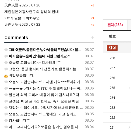
天声人語)2026．07.26
+1
재한일본어강사연구회 정례회 안내
2학기 일본어 회화수업
+3
天声人語)2026．07.22
전체(258)
+1
번호
Comments
+
그려셨군요..음원 다운 받아서 올려 두었습니다. 불편하셨네요..죄송합니다..
08.07
이거 음원다운이 안되는데, 저만 그런가요??
08.07
258
오늘도 고맙습니다.~ 감사해요! ^^
08.07
257
그럼요..동경 현지에서 전문가로 활동하시는 기모노 강사 이십니다.
08.07
비밀댓글입니다.
08.06
256
오늘도 고맙습니다.~! 고시엔 개먁~~~!!!더위에 어떨라나요...감사합니다. ^^
08.06
255
ㅠㅠㅠㅠ 5차시는 진행할 수 있겠어요! 너무 귀한 자료 정말 감사합니다!!!
08.06
일본어 회화 교과서 내용이 많이 겹치나요? 저는 1,2학기 출판사가 달라서인지, 회화 단어와 분량이 더 많다…
08.06
254
선생님, 예전 글이긴 한데요. 혹시 모둠은 어떤 식으로 구성하셨을까요? 진단평가를 보시고 모둠장(도우미학생)…
08.06
재밌는 수업이네요. 수업시간에 해봐야겠어요 감사합니다
08.05
253
오늘도 고맙습니다.~! 그렇네요. 가고 싶어도 다른 사람에게 민폐는 안되는 것... 감사해요. ^^
08.05
252
감사합니다^^
08.05
어느 교과서인가요? 보통은 원어민 검수를 다 할 것 같은데...
08.04
251