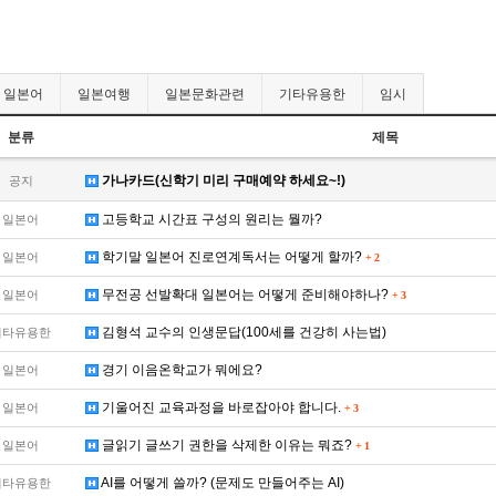
일본어
일본여행
일본문화관련
기타유용한
임시
분류
제목
가나카드(신학기 미리 구매예약 하세요~!)
공지
고등학교 시간표 구성의 원리는 뭘까?
일본어
학기말 일본어 진로연계독서는 어떻게 할까?
일본어
+
2
무전공 선발확대 일본어는 어떻게 준비해야하나?
일본어
+
3
김형석 교수의 인생문답(100세를 건강히 사는법)
기타유용한
경기 이음온학교가 뭐에요?
일본어
기울어진 교육과정을 바로잡아야 합니다.
일본어
+
3
글읽기 글쓰기 권한을 삭제한 이유는 뭐죠?
일본어
+
1
AI를 어떻게 쓸까? (문제도 만들어주는 AI)
기타유용한