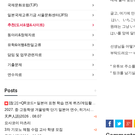
대체 둘다 맞는
국제문화포럼(TJF)
글고, 여기에 만
일본국제교류기금 서울문화센터(JFS)
はい、 いちご
추천(도서&앱&사이트)
원래는 그냥 い
はい를 앞에 달
동아리&창체자료
유학&여행&한일교류
선생님들 어떻게
부탁드려요~~ 
담임 및 업무관련자료
기출문제
* 유튜브 주소
* 링크를 남기
연수자료
Posts
+
[참고] <QR코드> 일본어 표현 학습 연계 퀴즈/게임활동 5종
2027. 중·고등학생 겨울방학 단기 일본어 연수, 히가시카와 공립 일본어학교 프로그램 사전안내
天声人語)2026．08.07
+1
요사코이 마츠리
3차 기모노 체험 수업 교사 학생 모집
+2