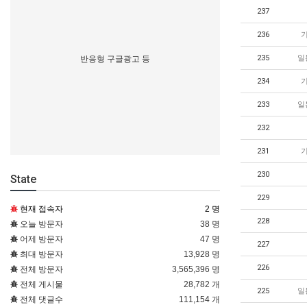
237
236
235
일
반응형 구글광고 등
234
233
일
232
231
230
State
229
현재 접속자
2 명
228
오늘 방문자
38 명
어제 방문자
47 명
227
최대 방문자
13,928 명
226
전체 방문자
3,565,396 명
전체 게시물
28,782 개
225
일
전체 댓글수
111,154 개