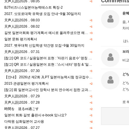
Comment
天声人語)2026．08.05
+1
BJT비즈니스일본어능력테스트 특징-2
윤
2027. 삿포로대학 유학생 모집 안내~9월 30일까지
天声人語)2026．08.03
+1
음,
天声人語)2026．08.02
+1
차이
길벗 일본어회화 평가계획서 예시로 올려주셨으면 해요^^
+3
일본 문화 평가계획서
+1
はい
2027. 벳푸대학 신입학생 약간명 모집~9월 30일까지
브
天声人語)2026．07.31
+1
[참고] QR 코드 / 실용일본어 표현 : '자판기 음료수' 명칭 & '드럭스토어 약품명' 알아맞히기
비교
[참고] QR 코드 / 실용일본어 표현 : '스시 네타' 명칭 & '일본편의점 상품명' 학습 게임
天声人語)2026．07.30
+1
ど
【안내】 2026년 제2회 JLPT 일본어능력시험 정규접수 일정
どち
2015 관광일본어 평가계획서
+2
どち
[참고] 前 일본어교사인 장학사 분의 연수에서 접한 교과세특작성(매력있는 세특) Tip
天声人語)2026．07.29
+1
로 
天声人語)2026．07.28
+1
時間を 送るvs過ごす
+2
일본어 회화 길벗 출판사 e-book 있나요?
+1
다락원 심화일본어 교사용
+4
天声人語)2026．07.27
+1