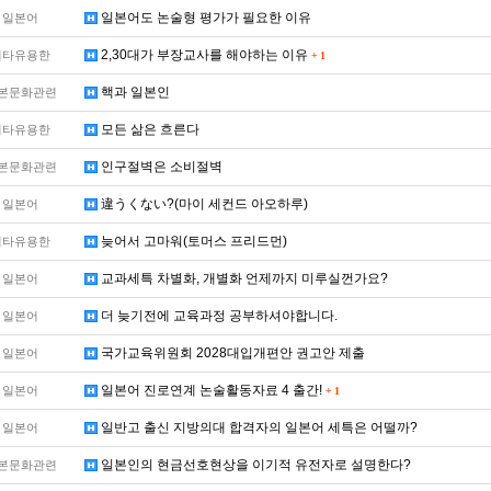
일본어도 논술형 평가가 필요한 이유
일본어
2,30대가 부장교사를 해야하는 이유
기타유용한
+
1
핵과 일본인
본문화관련
모든 삶은 흐른다
기타유용한
인구절벽은 소비절벽
본문화관련
違うくない?(마이 세컨드 아오하루)
일본어
늦어서 고마워(토머스 프리드먼)
기타유용한
교과세특 차별화, 개별화 언제까지 미루실껀가요?
일본어
더 늦기전에 교육과정 공부하셔야합니다.
일본어
국가교육위원회 2028대입개편안 권고안 제출
일본어
일본어 진로연계 논술활동자료 4 출간!
일본어
+
1
일반고 출신 지방의대 합격자의 일본어 세특은 어떨까?
일본어
일본인의 현금선호현상을 이기적 유전자로 설명한다?
본문화관련