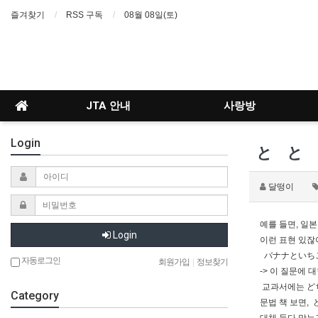
즐겨찾기
RSS 구독
08월 08일(토)
JTA 안내
사랑방
Login
と と ど
달떵이
예를 들면, 일
Login
이런 표현 있잖
バナナといち
자동로그인
회원가입
|
정보찾기
-> 이 질문에 
교과서에는 ど
Category
문법 책 보면,