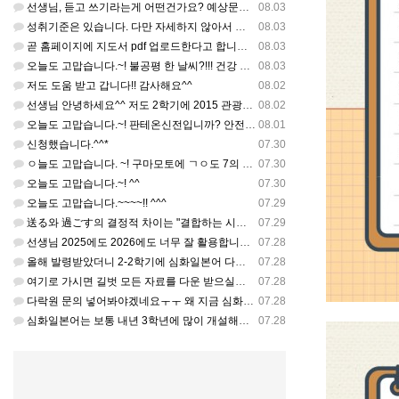
선생님, 듣고 쓰기라는게 어떤건가요? 예상문장 20~30개 중 몇개를 틀어주고 들리는대로 쓰는 건가요? 자세…
08.03
성취기준은 있습니다. 다만 자세하지 않아서 교과서 내용에 맞게 좀 더 구체적으로 재구조화를 하신 선생님이 계…
08.03
곧 홈페이지에 지도서 pdf 업로드한다고 합니다. 이번 주나 다음 주에 e-book 기반 전자저작물도 업로드…
08.03
오늘도 고맙습니다.~! 불공평 한 날씨?!!! 건강 최고 입니다. ^^
08.03
저도 도움 받고 갑니다!! 감사해요^^
08.02
선생님 안녕하세요^^ 저도 2학기에 2015 관광일본어를 평가계획을 세우려고 하는데. ..아무리 찾아도 없어…
08.02
오늘도 고맙습니다.~! 판테온신전입니까? 안전 제일!! ㅎㅎ 감사해요. ^^
08.01
신청했습니다.^^*
07.30
ㅇ늘도 고맙습니다. ~! 구마모토에 ㄱㅇ도 7의 지진,,,무사, 안전을 기도 합니다. 감사해요...
07.30
오늘도 고맙습니다.~! ^^
07.30
오늘도 고맙습니다.~~~~!! ^^^
07.29
送る와 過ごす의 결정적 차이는 "결합하는 시간 단위"와 "묘사 대상"입니다. 過ごす 하루, 오후, 주말, 휴…
07.29
선생님 2025에도 2026에도 너무 잘 활용합니다.. 감사해요!!!
07.28
올해 발령받았더니 2-2학기에 심화일본어 다락원 교과서 채택되어 있네요. 저도 당장 다음달부터 수업을 해야하…
07.28
여기로 가시면 길벗 모든 자료를 다운 받으실수 있으세요^^ https://coffee-plume-710.no…
07.28
다락원 문의 넣어봐야겠네요ㅜㅜ 왜 지금 심화일본어가 개설된지는 저도 참 의문입니다... 작년에 계셨던 선생님…
07.28
심화일본어는 보통 내년 3학년에 많이 개설해서 지금 홈페이지에 없는가보네요~ 일본어랑 생활 일본어는 다 있는…
07.28