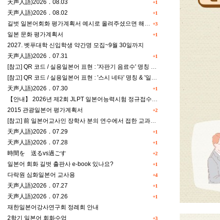
天声人語)2026．08.03
+1
天声人語)2026．08.02
+1
길벗 일본어회화 평가계획서 예시로 올려주셨으면 해요^^
+3
일본 문화 평가계획서
+1
2027. 벳푸대학 신입학생 약간명 모집~9월 30일까지
天声人語)2026．07.31
+1
[참고] QR 코드 / 실용일본어 표현 : '자판기 음료수' 명칭 & '드럭스토어 약품명' 알아맞히기
[참고] QR 코드 / 실용일본어 표현 : '스시 네타' 명칭 & '일본편의점 상품명' 학습 게임
天声人語)2026．07.30
+1
【안내】 2026년 제2회 JLPT 일본어능력시험 정규접수 일정
2015 관광일본어 평가계획서
+2
[참고] 前 일본어교사인 장학사 분의 연수에서 접한 교과세특작성(매력있는 세특) Tip
天声人語)2026．07.29
+1
天声人語)2026．07.28
+1
時間を 送るvs過ごす
+2
일본어 회화 길벗 출판사 e-book 있나요?
+1
다락원 심화일본어 교사용
+4
天声人語)2026．07.27
+1
天声人語)2026．07.26
+1
재한일본어강사연구회 정례회 안내
2학기 일본어 회화수업
+3