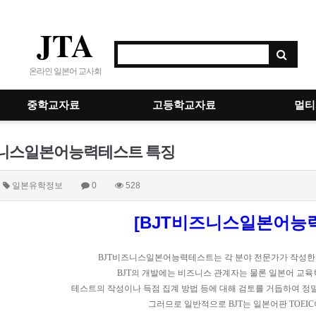
JTA
온라인 일본어 교사회
중학교자료
고등학교자료
멀티
즈니스일본어능력테스트 특징
일본유학정보
0
528
[BJT비즈니스일본어능
BJT비즈니스일본어능력테스트는 각 분야 전문가가 작성한
BJT의 개발에는 비즈니스 관계자는 물론 일본어 교육
테스트의 작성이나 득점 집계 방법 등에 대해 검토를 거듭하여 정
그러므로 일반적으로 BJT는 일본어판 TOEI