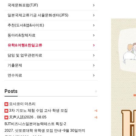
국제문화포럼(TJF)
일본국제교류기금 서울문화센터(JFS)
추천(도서&앱&사이트)
동아리&창체자료
유학&여행&한일교류
담임 및 업무관련자료
기출문제
연수자료
Posts
+
요사코이 마츠리
3차 기모노 체험 수업 교사 학생 모집
+1
天声人語)2026．08.05
+1
BJT비즈니스일본어능력테스트 특징-2
2027. 삿포로대학 유학생 모집 안내~9월 30일까지