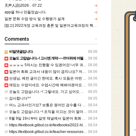
天声人語)2026．07.22
+1
app을 하나 만들었습니다.
+2
일본 문화 수업 방식 및 수행평가 설계
+1
[참고] 2022개정 교육과정 총론 및 일본어교육과정의 핵심역량 인포그래픽 이미지 자료 사례(AI활용)
Comments
+
비밀댓글입니다.
08.06
오늘도 고맙습니다.~! 고시엔 개먁~~~!!!더위에 어떨라나요...감사합니다. ^^
08.06
ㅠㅠㅠㅠ 5차시는 진행할 수 있겠어요! 너무 귀한 자료 정말 감사합니다!!!
08.06
일본어 회화 교과서 내용이 많이 겹치나요? 저는 1,2학기 출판사가 달라서인지, 회화 단어와 분량이 더 많다…
08.06
선생님, 예전 글이긴 한데요. 혹시 모둠은 어떤 식으로 구성하셨을까요? 진단평가를 보시고 모둠장(도우미학생)…
08.06
재밌는 수업이네요. 수업시간에 해봐야겠어요 감사합니다
08.05
오늘도 고맙습니다.~! 그렇네요. 가고 싶어도 다른 사람에게 민폐는 안되는 것... 감사해요. ^^
08.05
감사합니다^^
08.05
어느 교과서인가요? 보통은 원어민 검수를 다 할 것 같은데...
08.04
오늘도 고맙습니다.~! 조직을 이끄는 것이 얼마나 어려운 일일까요? 우선 봉사하는 마음이 필요!!! 감사해요…
08.04
8월 9일 19시부터 길벗 채널에서 일본어 회화 관련 연수를 저작 직강으로 한다고 합니다. 많이 도움이 되실…
08.04
https://textbook.gilbut.co.kr/textbooks/2022-high-school-jap…
08.04
https://textbook.gilbut.co.kr/teacher-resources/2022-high-sc…
08.04