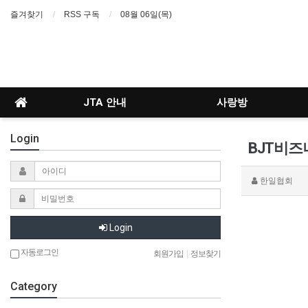
즐겨찾기
RSS 구독
08월 06일(목)
JTA 안내
사랑방
Login
BJT비
한일협회
Login
자동로그인
회원가입
|
정보찾기
Category