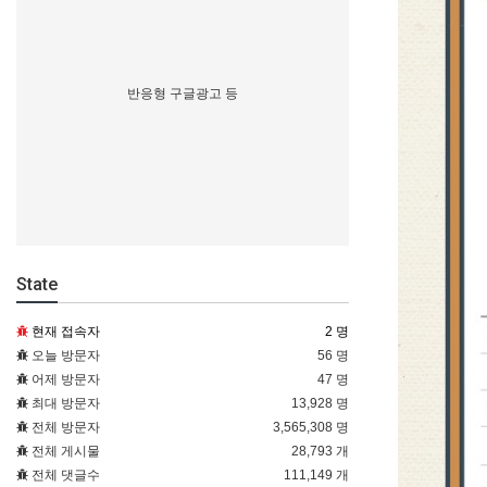
반응형 구글광고 등
State
현재 접속자
2 명
오늘 방문자
56 명
어제 방문자
47 명
최대 방문자
13,928 명
전체 방문자
3,565,308 명
전체 게시물
28,793 개
전체 댓글수
111,149 개