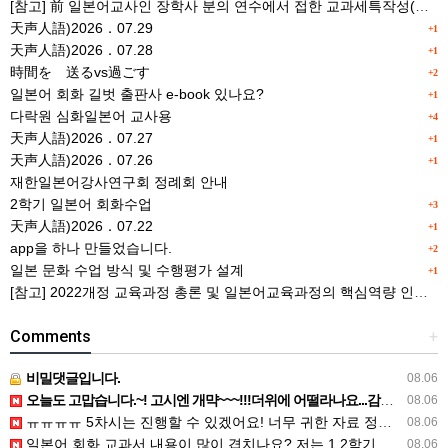
[참고] 前 일본어교사인 장학사 분의 연수에서 접한 교과세특작성(매력있는 세특) Tip
天声人語)2026．07.29
+1
天声人語)2026．07.28
+1
時間を 送るvs過ごす
+2
일본어 회화 길벗 출판사 e-book 있나요?
+1
다락원 심화일본어 교사용
+4
天声人語)2026．07.27
+1
天声人語)2026．07.26
+1
재한일본어강사연구회 정례회 안내
2학기 일본어 회화수업
+3
天声人語)2026．07.22
+1
app을 하나 만들었습니다.
+2
일본 문화 수업 방식 및 수행평가 설계
+1
[참고] 2022개정 교육과정 총론 및 일본어교육과정의 핵심역량 인포그래픽 이미지 자료 사례(AI활용)
Comments
+
비밀댓글입니다.
08.06
오늘도 고맙습니다.~! 고시엔 개먁~~~!!!더위에 어떨라나요...감사합니다. ^^
08.06
ㅠㅠㅠㅠ 5차시는 진행할 수 있겠어요! 너무 귀한 자료 정말 감사합니다!!!
08.06
일본어 회화 교과서 내용이 많이 겹치나요? 저는 1,2학기 출판사가 달라서인지, 회화 단어와 분량이 더 많다…
08.06