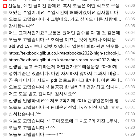
선생님, 예전 글이긴 한데요. 혹시 모둠은 어떤 식으로 구성하셨을까요? 진단평가를 보시고 모둠장(도우미학생)…
08.06
재밌는 수업이네요. 수업시간에 해봐야겠어요 감사합니다
08.05
오늘도 고맙습니다.~! 그렇네요. 가고 싶어도 다른 사람에게 민폐는 안되는 것... 감사해요. ^^
08.05
감사합니다^^
08.05
어느 교과서인가요? 보통은 원어민 검수를 다 할 것 같은데...
08.04
오늘도 고맙습니다.~! 조직을 이끄는 것이 얼마나 어려운 일일까요? 우선 봉사하는 마음이 필요!!! 감사해요…
08.04
8월 9일 19시부터 길벗 채널에서 일본어 회화 관련 연수를 저작 직강으로 한다고 합니다. 많이 도움이 되실…
08.04
https://textbook.gilbut.co.kr/textbooks/2022-high-school-jap…
08.04
https://textbook.gilbut.co.kr/teacher-resources/2022-high-sc…
08.04
선생님, 듣고 쓰기라는게 어떤건가요? 예상문장 20~30개 중 몇개를 틀어주고 들리는대로 쓰는 건가요? 자세…
08.03
성취기준은 있습니다. 다만 자세하지 않아서 교과서 내용에 맞게 좀 더 구체적으로 재구조화를 하신 선생님이 계…
08.03
곧 홈페이지에 지도서 pdf 업로드한다고 합니다. 이번 주나 다음 주에 e-book 기반 전자저작물도 업로드…
08.03
오늘도 고맙습니다.~! 불공평 한 날씨?!!! 건강 최고 입니다. ^^
08.03
저도 도움 받고 갑니다!! 감사해요^^
08.02
선생님 안녕하세요^^ 저도 2학기에 2015 관광일본어를 평가계획을 세우려고 하는데. ..아무리 찾아도 없어…
08.02
오늘도 고맙습니다.~! 판테온신전입니까? 안전 제일!! ㅎㅎ 감사해요. ^^
08.01
신청했습니다.^^*
07.30
ㅇ늘도 고맙습니다. ~! 구마모토에 ㄱㅇ도 7의 지진,,,무사, 안전을 기도 합니다. 감사해요...
07.30
오늘도 고맙습니다.~! ^^
07.30
오늘도 고맙습니다.~~~~!! ^^^
07.29