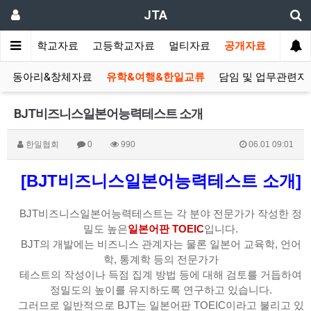
JTA
랑방
중학교자료
고등학교자료
멀티자료
공개자료
동아리&창체자료
유학&여행&한일교류
담임 및 업무관련자
BJT비즈니스일본어능력테스트 소개
한일협회
0
990
06.01 09:01
[BJT비즈니스일본어능력테스트 소개]
BJT비즈니스일본어능력테스트는 각 분야 전문가가 작성한 정
밀도 높은
일본어판 TOEIC
입니다.
BJT의 개발에는 비즈니스 관계자는 물론 일본어 교육학, 언어
학, 통계학 등의 전문가가
테스트의 작성이나 득점 집계 방법 등에 대해 검토를 거듭하여
정밀도의 높이를 유지하도록 연구하고 있습니다.
그러므로 일반적으로 BJT는 일본어판 TOEIC이라고 불리고 있