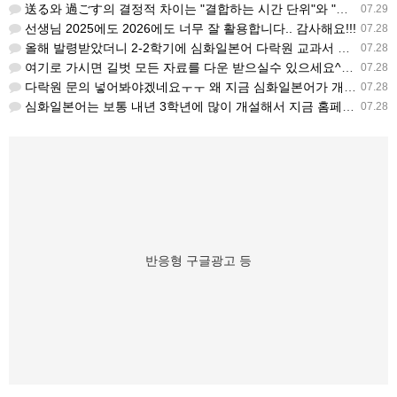
送る와 過ごす의 결정적 차이는 "결합하는 시간 단위"와 "묘사 대상"입니다. 過ごす 하루, 오후, 주말, 휴…
07.29
선생님 2025에도 2026에도 너무 잘 활용합니다.. 감사해요!!!
07.28
올해 발령받았더니 2-2학기에 심화일본어 다락원 교과서 채택되어 있네요. 저도 당장 다음달부터 수업을 해야하…
07.28
여기로 가시면 길벗 모든 자료를 다운 받으실수 있으세요^^ https://coffee-plume-710.no…
07.28
다락원 문의 넣어봐야겠네요ㅜㅜ 왜 지금 심화일본어가 개설된지는 저도 참 의문입니다... 작년에 계셨던 선생님…
07.28
심화일본어는 보통 내년 3학년에 많이 개설해서 지금 홈페이지에 없는가보네요~ 일본어랑 생활 일본어는 다 있는…
07.28
반응형 구글광고 등