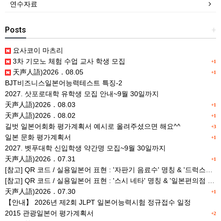
연수자료
Posts
+
요사코이 마츠리
3차 기모노 체험 수업 교사 학생 모집
+1
天声人語)2026．08.05
+1
BJT비즈니스일본어능력테스트 특징-2
2027. 삿포로대학 유학생 모집 안내~9월 30일까지
天声人語)2026．08.03
+1
天声人語)2026．08.02
+1
길벗 일본어회화 평가계획서 예시로 올려주셨으면 해요^^
+3
일본 문화 평가계획서
+1
2027. 벳푸대학 신입학생 약간명 모집~9월 30일까지
天声人語)2026．07.31
+1
[참고] QR 코드 / 실용일본어 표현 : '자판기 음료수' 명칭 & '드럭스토어 약품명' 알아맞히기
[참고] QR 코드 / 실용일본어 표현 : '스시 네타' 명칭 & '일본편의점 상품명' 학습 게임
天声人語)2026．07.30
+1
【안내】 2026년 제2회 JLPT 일본어능력시험 정규접수 일정
2015 관광일본어 평가계획서
+2