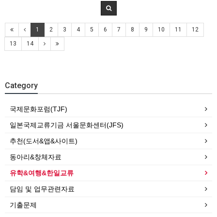
1
2
3
4
5
6
7
8
9
10
11
12
13
14
Category
국제문화포럼(TJF)
일본국제교류기금 서울문화센터(JFS)
추천(도서&앱&사이트)
동아리&창체자료
유학&여행&한일교류
담임 및 업무관련자료
기출문제