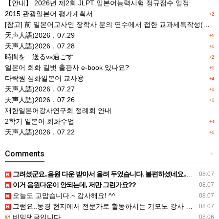
【안내】 2026년 제2회 JLPT 일본어능력시험 정규접수 일정
2015 관광일본어 평가계획서
+2
[참고] 前 일본어교사인 장학사 분의 연수에서 접한 교과세특작성(매력있는 세특) Tip
天声人語)2026．07.29
+1
天声人語)2026．07.28
+1
時間を 送るvs過ごす
+2
일본어 회화 길벗 출판사 e-book 있나요?
+1
다락원 심화일본어 교사용
+4
天声人語)2026．07.27
+1
天声人語)2026．07.26
+1
재한일본어강사연구회 정례회 안내
2학기 일본어 회화수업
+3
天声人語)2026．07.22
+1
Comments
+
그려셨군요..음원 다운 받아서 올려 두었습니다. 불편하셨네요..죄송합니다..
08.07
이거 음원다운이 안되는데, 저만 그런가요??
08.07
오늘도 고맙습니다.~ 감사해요! ^^
08.07
그럼요..동경 현지에서 전문가로 활동하시는 기모노 강사 이십니다.
08.07
비밀댓글입니다.
08.06