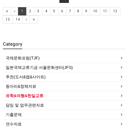
1
2
3
4
5
6
7
8
9
10
11
12
13
14
Category
국제문화포럼(TJF)
일본국제교류기금 서울문화센터(JFS)
추천(도서&앱&사이트)
동아리&창체자료
유학&여행&한일교류
담임 및 업무관련자료
기출문제
연수자료