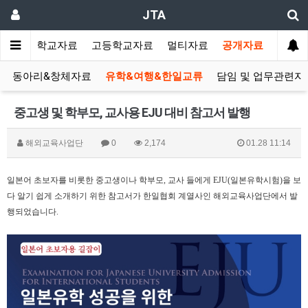
JTA
랑방
중학교자료
고등학교자료
멀티자료
공개자료
동아리&창체자료
유학&여행&한일교류
담임 및 업무관련자
중고생 및 학부모, 교사용 EJU 대비 참고서 발행
해외교육사업단
0
2,174
01.28 11:14
일본어 초보자를 비롯한 중고생이나 학부모, 교사 들에게 EJU(일본유학시험)을 보
다 알기 쉽게 소개하기 위한 참고서가 한일협회 계열사인 해외교육사업단에서 발
행되었습니다
.