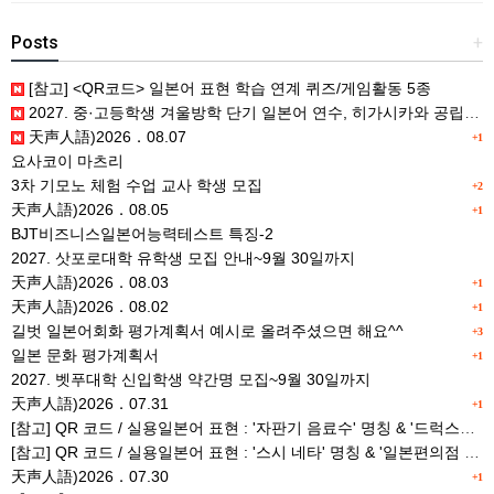
Posts
+
[참고] <QR코드> 일본어 표현 학습 연계 퀴즈/게임활동 5종
2027. 중·고등학생 겨울방학 단기 일본어 연수, 히가시카와 공립 일본어학교 프로그램 사전안내
天声人語)2026．08.07
+1
요사코이 마츠리
3차 기모노 체험 수업 교사 학생 모집
+2
天声人語)2026．08.05
+1
BJT비즈니스일본어능력테스트 특징-2
2027. 삿포로대학 유학생 모집 안내~9월 30일까지
天声人語)2026．08.03
+1
天声人語)2026．08.02
+1
길벗 일본어회화 평가계획서 예시로 올려주셨으면 해요^^
+3
일본 문화 평가계획서
+1
2027. 벳푸대학 신입학생 약간명 모집~9월 30일까지
天声人語)2026．07.31
+1
[참고] QR 코드 / 실용일본어 표현 : '자판기 음료수' 명칭 & '드럭스토어 약품명' 알아맞히기
[참고] QR 코드 / 실용일본어 표현 : '스시 네타' 명칭 & '일본편의점 상품명' 학습 게임
天声人語)2026．07.30
+1