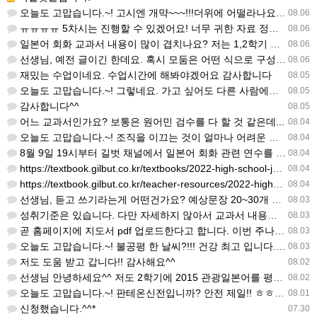
오늘도 고맙습니다.~! 고시엔 개먁~~~!!!더위에 어떨라나요...감사합니다. ^^
08.06
ㅠㅠㅠㅠ 5차시는 진행할 수 있겠어요! 너무 귀한 자료 정말 감사합니다!!!
08.06
일본어 회화 교과서 내용이 많이 겹치나요? 저는 1,2학기 출판사가 달라서인지, 회화 단어와 분량이 더 많다…
08.06
선생님, 예전 글이긴 한데요. 혹시 모둠은 어떤 식으로 구성하셨을까요? 진단평가를 보시고 모둠장(도우미학생)…
08.06
재밌는 수업이네요. 수업시간에 해봐야겠어요 감사합니다
08.05
오늘도 고맙습니다.~! 그렇네요. 가고 싶어도 다른 사람에게 민폐는 안되는 것... 감사해요. ^^
08.05
감사합니다^^
08.05
어느 교과서인가요? 보통은 원어민 검수를 다 할 것 같은데...
08.04
오늘도 고맙습니다.~! 조직을 이끄는 것이 얼마나 어려운 일일까요? 우선 봉사하는 마음이 필요!!! 감사해요…
08.04
8월 9일 19시부터 길벗 채널에서 일본어 회화 관련 연수를 저작 직강으로 한다고 합니다. 많이 도움이 되실…
08.04
https://textbook.gilbut.co.kr/textbooks/2022-high-school-jap…
08.04
https://textbook.gilbut.co.kr/teacher-resources/2022-high-sc…
08.04
선생님, 듣고 쓰기라는게 어떤건가요? 예상문장 20~30개 중 몇개를 틀어주고 들리는대로 쓰는 건가요? 자세…
08.03
성취기준은 있습니다. 다만 자세하지 않아서 교과서 내용에 맞게 좀 더 구체적으로 재구조화를 하신 선생님이 계…
08.03
곧 홈페이지에 지도서 pdf 업로드한다고 합니다. 이번 주나 다음 주에 e-book 기반 전자저작물도 업로드…
08.03
오늘도 고맙습니다.~! 불공평 한 날씨?!!! 건강 최고 입니다. ^^
08.03
저도 도움 받고 갑니다!! 감사해요^^
08.02
선생님 안녕하세요^^ 저도 2학기에 2015 관광일본어를 평가계획을 세우려고 하는데. ..아무리 찾아도 없어…
08.02
오늘도 고맙습니다.~! 판테온신전입니까? 안전 제일!! ㅎㅎ 감사해요. ^^
08.01
신청했습니다.^^*
07.30