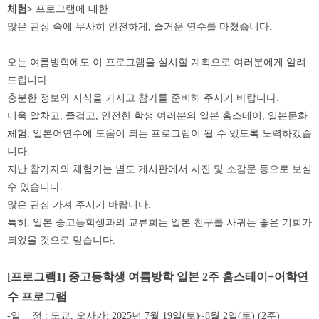
체험
>
프로그램에 대한
많은 관심 속에 무사히 안전하게
,
즐거운 연수를 마쳤습니다
.
오는 여름방학에도 이 프로그램을 실시할 계획으로 여러분에게 알려
드립니다
.
충분한 정보와 지식을 가지고 참가를 준비해 주시기 바랍니다
.
더욱 알차고
,
즐겁고
,
안전한 학생 여러분의 일본 홈스테이
,
일본문화
체험
,
일본어연수에 도움이 되는 프로그램이 될 수 있도록 노력하겠습
니다
.
지난 참가자의 체험기는 별도 게시판에서 사진 및 소감문 등으로 보실
수 있습니다
.
많은 관심 가져 주시기 바랍니다
.
특히
,
일본 중고등학생과의 교류회는 일본 친구를 사귀는 좋은 기회가
되었을 것으로 믿습니다
.
[
프로그램
1]
중고등학생 여름방학 일본
2
주 홈스테이
+
어학연
수 프로그램
-
일
정
: 도쿄, 오사카: 2025
년 7월 19일
(토
)~8
월 2일
(토
) (2
주
)