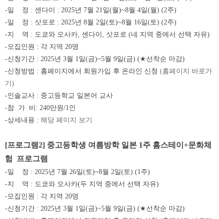
-
일
정
: 센다이 : 2025
년 7월 21일
(월
)~8
월 4일
(월
) (2
주
)
-
일
정
: 삿포로 : 2025
년 8월 2일
(토
)~8
월 16일
(토
) (2
주
)
-
지
역
:
도쿄와 오사카
,
센다이, 삿포로
(네
지역 중에서 선택 자유
)
-
모집인원
:
각 지역
20
명
-
신청기간
: 2025
년 3월 1일
(금)
~5
월 9일
(
금
) (★
선착순 마감
)
-
신청방법
:
홈페이지에서 회원가입 후 온라인 신청
(홈페이지 바로가
기)
-
인솔교사
:
중고등학교 일본어 교사
-
참
가
비
: 240만원
/1
인
-
상세내용
:
해당
페이지
보기
[
프로그램
2]
중고등학생 여름방학 일본
1
주 홈스테이
+
문화체
험
프로그램
-
일
정
: 2025년 7월 26일(토)~8월 2일(토) (1주)
-
지
역
:
도쿄와 오사카
(두
지역 중에서 선택 자유
)
-
모집인원
:
각 지역
20
명
-
신청기간
: 2025
년 3월 1일
(금)
~5
월 9일
(
금
) (★
선착순 마감
)