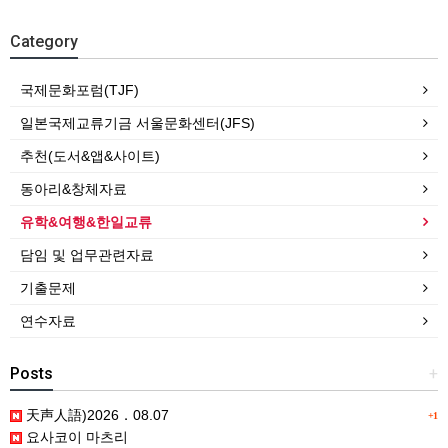
Category
국제문화포럼(TJF)
일본국제교류기금 서울문화센터(JFS)
추천(도서&앱&사이트)
동아리&창체자료
유학&여행&한일교류
담임 및 업무관련자료
기출문제
연수자료
Posts
+
天声人語)2026．08.07
+1
요사코이 마츠리