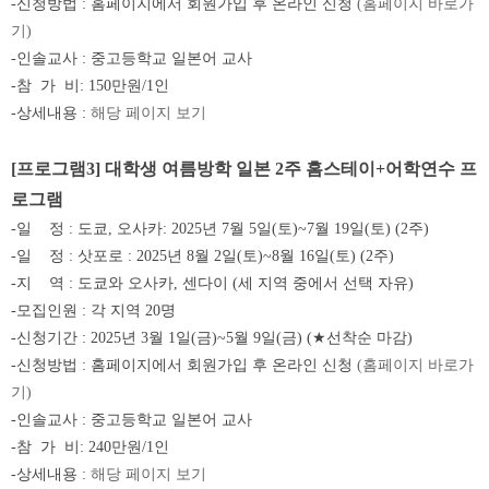
-
신청방법
:
홈페이지에서 회원가입 후 온라인 신청
(홈페이지 바로가
기)
-
인솔교사
:
중고등학교 일본어 교사
-
참
가
비
: 150만원
/1
인
-
상세내용
:
해당
페이지
보기
[
프로그램
3]
대학생 여름방학 일본
2
주 홈스테이
+
어학연수 프
로그램
-
일
정
: 도쿄, 오사카: 2025
년 7월 5일
(토
)~7
월 19일
(토
) (2
주
)
-
일
정
: 삿포로 : 2025
년 8월 2일
(토
)~8
월 16일
(토
) (2
주
)
-
지
역
:
도쿄와 오사카
,
센다이
(세
지역 중에서 선택 자유
)
-
모집인원
:
각 지역
20
명
-
신청기간
: 2025
년 3월 1일
(금)
~5
월 9일
(
금
) (★
선착순 마감
)
-
신청방법
:
홈페이지에서 회원가입 후 온라인 신청
(홈페이지 바로가
기)
-
인솔교사
:
중고등학교 일본어 교사
-
참
가
비
: 240만원
/1
인
-
상세내용
:
해당
페이
지
보기