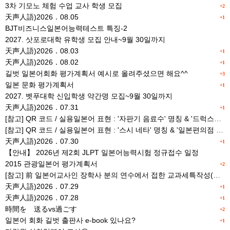
3차 기모노 체험 수업 교사 학생 모집
+2
天声人語)2026．08.05
+1
BJT비즈니스일본어능력테스트 특징-2
2027. 삿포로대학 유학생 모집 안내~9월 30일까지
天声人語)2026．08.03
+1
天声人語)2026．08.02
+1
길벗 일본어회화 평가계획서 예시로 올려주셨으면 해요^^
+3
일본 문화 평가계획서
+1
2027. 벳푸대학 신입학생 약간명 모집~9월 30일까지
天声人語)2026．07.31
+1
[참고] QR 코드 / 실용일본어 표현 : '자판기 음료수' 명칭 & '드럭스토어 약품명' 알아맞히기
[참고] QR 코드 / 실용일본어 표현 : '스시 네타' 명칭 & '일본편의점 상품명' 학습 게임
天声人語)2026．07.30
+1
【안내】 2026년 제2회 JLPT 일본어능력시험 정규접수 일정
2015 관광일본어 평가계획서
+2
[참고] 前 일본어교사인 장학사 분의 연수에서 접한 교과세특작성(매력있는 세특) Tip
天声人語)2026．07.29
+1
天声人語)2026．07.28
+1
時間を 送るvs過ごす
+2
일본어 회화 길벗 출판사 e-book 있나요?
+1