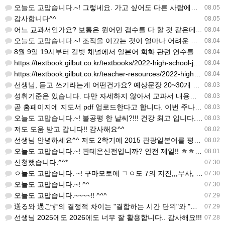
오늘도 고맙습니다.~! 그렇네요. 가고 싶어도 다른 사람에게 민폐는 안되는 것... 감사해요. ^^
08.05
감사합니다^^
08.05
어느 교과서인가요? 보통은 원어민 검수를 다 할 것 같은데...
08.04
오늘도 고맙습니다.~! 조직을 이끄는 것이 얼마나 어려운 일일까요? 우선 봉사하는 마음이 필요!!! 감사해요…
08.04
8월 9일 19시부터 길벗 채널에서 일본어 회화 관련 연수를 저작 직강으로 한다고 합니다. 많이 도움이 되실…
08.04
https://textbook.gilbut.co.kr/textbooks/2022-high-school-jap…
08.04
https://textbook.gilbut.co.kr/teacher-resources/2022-high-sc…
08.04
선생님, 듣고 쓰기라는게 어떤건가요? 예상문장 20~30개 중 몇개를 틀어주고 들리는대로 쓰는 건가요? 자세…
08.03
성취기준은 있습니다. 다만 자세하지 않아서 교과서 내용에 맞게 좀 더 구체적으로 재구조화를 하신 선생님이 계…
08.03
곧 홈페이지에 지도서 pdf 업로드한다고 합니다. 이번 주나 다음 주에 e-book 기반 전자저작물도 업로드…
08.03
오늘도 고맙습니다.~! 불공평 한 날씨?!!! 건강 최고 입니다. ^^
08.03
저도 도움 받고 갑니다!! 감사해요^^
08.02
선생님 안녕하세요^^ 저도 2학기에 2015 관광일본어를 평가계획을 세우려고 하는데. ..아무리 찾아도 없어…
08.02
오늘도 고맙습니다.~! 판테온신전입니까? 안전 제일!! ㅎㅎ 감사해요. ^^
08.01
신청했습니다.^^*
07.30
ㅇ늘도 고맙습니다. ~! 구마모토에 ㄱㅇ도 7의 지진,,,무사, 안전을 기도 합니다. 감사해요...
07.30
오늘도 고맙습니다.~! ^^
07.30
오늘도 고맙습니다.~~~~!! ^^^
07.29
送る와 過ごす의 결정적 차이는 "결합하는 시간 단위"와 "묘사 대상"입니다. 過ごす 하루, 오후, 주말, 휴…
07.29
선생님 2025에도 2026에도 너무 잘 활용합니다.. 감사해요!!!
07.28