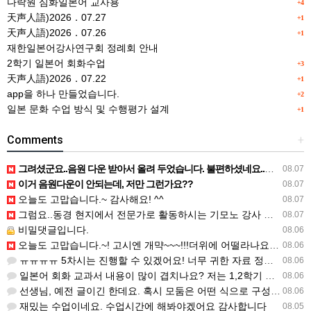
다락원 심화일본어 교사용
+4
天声人語)2026．07.27
+1
天声人語)2026．07.26
+1
재한일본어강사연구회 정례회 안내
2학기 일본어 회화수업
+3
天声人語)2026．07.22
+1
app을 하나 만들었습니다.
+2
일본 문화 수업 방식 및 수행평가 설계
+1
Comments
+
그려셨군요..음원 다운 받아서 올려 두었습니다. 불편하셨네요..죄송합니다..
08.07
이거 음원다운이 안되는데, 저만 그런가요??
08.07
오늘도 고맙습니다.~ 감사해요! ^^
08.07
그럼요..동경 현지에서 전문가로 활동하시는 기모노 강사 이십니다.
08.07
비밀댓글입니다.
08.06
오늘도 고맙습니다.~! 고시엔 개먁~~~!!!더위에 어떨라나요...감사합니다. ^^
08.06
ㅠㅠㅠㅠ 5차시는 진행할 수 있겠어요! 너무 귀한 자료 정말 감사합니다!!!
08.06
일본어 회화 교과서 내용이 많이 겹치나요? 저는 1,2학기 출판사가 달라서인지, 회화 단어와 분량이 더 많다…
08.06
선생님, 예전 글이긴 한데요. 혹시 모둠은 어떤 식으로 구성하셨을까요? 진단평가를 보시고 모둠장(도우미학생)…
08.06
재밌는 수업이네요. 수업시간에 해봐야겠어요 감사합니다
08.05