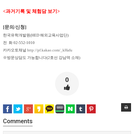
<
과거기록
및
체험담
보기>
[문의
/
신청]
한국유학개발원
(HED
해외교육사업단
)
전
화
02-552-1010
카카오토채널
http://pf.kakao.com/_kHafu
※방문상담도 가능합니다(2호선 강남역 소재)
0
Comments