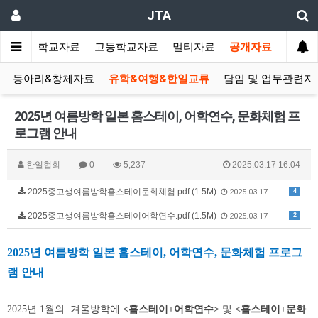
JTA
랑방
중학교자료
고등학교자료
멀티자료
공개자료
동아리&창체자료
유학&여행&한일교류
담임 및 업무관련자
2025년 여름방학 일본 홈스테이, 어학연수, 문화체험 프
로그램 안내
한일협회
0
5,237
2025.03.17 16:04
2025중고생여름방학홈스테이문화체험.pdf (1.5M)
4
2025.03.17
2025중고생여름방학홈스테이어학연수.pdf (1.5M)
2
2025.03.17
2025
년 여름방학 일본 홈스테이
,
어학연수
,
문화체험 프로그
램 안내
2025
년 1월의 겨울방학에
<
홈스테이
+
어학연수
>
및
<
홈스테이
+
문화