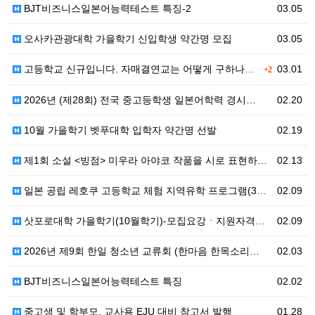
BJT비즈니스일본어능력테스트 특징-2
03.05
오사카관광대학 가을학기 신입학생 약간명 모집
03.05
고등학교 신규입니다. 자매결연교는 어떻게 구하나요??
03.01
+2
2026년 (제28회) 전국 중고등학생 일본어학력 경시…
02.20
10월 가을학기 벳푸대학 입학자 약간명 선발
02.19
제1회 소설 <빙점> 미우라 아야코 작품을 시로 표현하…
02.13
일본 공립 레호쿠 고등학교 체험 지역유학 프로그램(3월…
02.09
삿포로대학 가을학기(10월학기)-모집요강ㆍ지원자격ㆍ신입…
02.09
2026년 제9회 한일 청소년 교류회 (한마음 한목소리…
02.03
BJT비즈니스일본어능력테스트 특징
02.02
중고생 및 학부모, 교사용 EJU 대비 참고서 발행
01.28