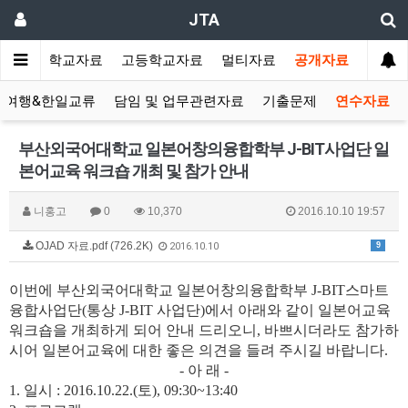
JTA
랑방
중학교자료
고등학교자료
멀티자료
공개자료
&여행&한일교류
담임 및 업무관련자료
기출문제
연수자료
부산외국어대학교 일본어창의융합학부 J-BIT사업단 일
본어교육 워크숍 개최 및 참가 안내
니홍고
0
10,370
2016.10.10 19:57
OJAD 자료.pdf (726.2K)
9
2016.10.10
이번에 부산외국어대학교 일본어창의융합학부
J-BIT
스마트
융합사업단
(
통상
J-BIT
사업단
)
에서 아래와 같이 일본어교육
워크숍을 개최하게 되어 안내 드리오니
,
바쁘시더라도 참가하
시어 일본어교육에 대한 좋은 의견을 들려 주시길 바랍니다
.
-
아 래
-
1.
일시
: 2016.10.22.(
토
), 09:30~13:40