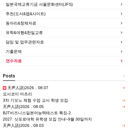
일본국제교류기금 서울문화센터(JFS)
추천(도서&앱&사이트)
동아리&창체자료
유학&여행&한일교류
담임 및 업무관련자료
기출문제
연수자료
Posts
+
天声人語)2026．08.07
+1
요사코이 마츠리
3차 기모노 체험 수업 교사 학생 모집
+2
天声人語)2026．08.05
+1
BJT비즈니스일본어능력테스트 특징-2
2027. 삿포로대학 유학생 모집 안내~9월 30일까지
天声人語)2026．08.03
+1