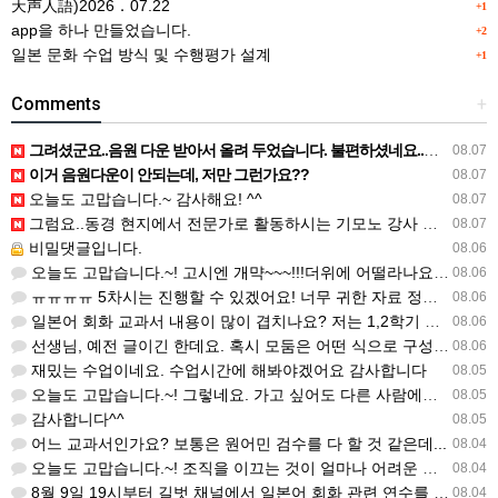
天声人語)2026．07.22
+1
app을 하나 만들었습니다.
+2
일본 문화 수업 방식 및 수행평가 설계
+1
Comments
+
그려셨군요..음원 다운 받아서 올려 두었습니다. 불편하셨네요..죄송합니다..
08.07
이거 음원다운이 안되는데, 저만 그런가요??
08.07
오늘도 고맙습니다.~ 감사해요! ^^
08.07
그럼요..동경 현지에서 전문가로 활동하시는 기모노 강사 이십니다.
08.07
비밀댓글입니다.
08.06
오늘도 고맙습니다.~! 고시엔 개먁~~~!!!더위에 어떨라나요...감사합니다. ^^
08.06
ㅠㅠㅠㅠ 5차시는 진행할 수 있겠어요! 너무 귀한 자료 정말 감사합니다!!!
08.06
일본어 회화 교과서 내용이 많이 겹치나요? 저는 1,2학기 출판사가 달라서인지, 회화 단어와 분량이 더 많다…
08.06
선생님, 예전 글이긴 한데요. 혹시 모둠은 어떤 식으로 구성하셨을까요? 진단평가를 보시고 모둠장(도우미학생)…
08.06
재밌는 수업이네요. 수업시간에 해봐야겠어요 감사합니다
08.05
오늘도 고맙습니다.~! 그렇네요. 가고 싶어도 다른 사람에게 민폐는 안되는 것... 감사해요. ^^
08.05
감사합니다^^
08.05
어느 교과서인가요? 보통은 원어민 검수를 다 할 것 같은데...
08.04
오늘도 고맙습니다.~! 조직을 이끄는 것이 얼마나 어려운 일일까요? 우선 봉사하는 마음이 필요!!! 감사해요…
08.04
8월 9일 19시부터 길벗 채널에서 일본어 회화 관련 연수를 저작 직강으로 한다고 합니다. 많이 도움이 되실…
08.04