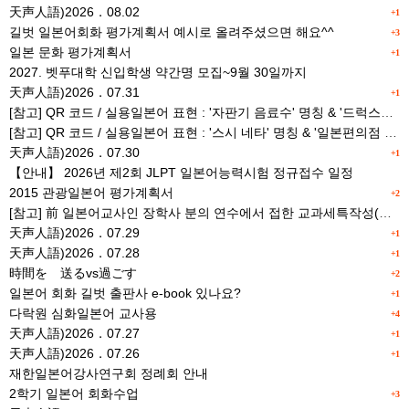
天声人語)2026．08.02
+1
길벗 일본어회화 평가계획서 예시로 올려주셨으면 해요^^
+3
일본 문화 평가계획서
+1
2027. 벳푸대학 신입학생 약간명 모집~9월 30일까지
天声人語)2026．07.31
+1
[참고] QR 코드 / 실용일본어 표현 : '자판기 음료수' 명칭 & '드럭스토어 약품명' 알아맞히기
[참고] QR 코드 / 실용일본어 표현 : '스시 네타' 명칭 & '일본편의점 상품명' 학습 게임
天声人語)2026．07.30
+1
【안내】 2026년 제2회 JLPT 일본어능력시험 정규접수 일정
2015 관광일본어 평가계획서
+2
[참고] 前 일본어교사인 장학사 분의 연수에서 접한 교과세특작성(매력있는 세특) Tip
天声人語)2026．07.29
+1
天声人語)2026．07.28
+1
時間を 送るvs過ごす
+2
일본어 회화 길벗 출판사 e-book 있나요?
+1
다락원 심화일본어 교사용
+4
天声人語)2026．07.27
+1
天声人語)2026．07.26
+1
재한일본어강사연구회 정례회 안내
2학기 일본어 회화수업
+3