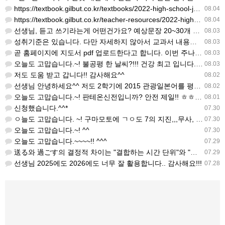
https://textbook.gilbut.co.kr/textbooks/2022-high-school-jap…
08.04
https://textbook.gilbut.co.kr/teacher-resources/2022-high-sc…
08.04
선생님, 듣고 쓰기라는게 어떤건가요? 예상문장 20~30개 중 몇개를 틀어주고 들리는대로 쓰는 건가요? 자세…
08.03
성취기준은 있습니다. 다만 자세하지 않아서 교과서 내용에 맞게 좀 더 구체적으로 재구조화를 하신 선생님이 계…
08.03
곧 홈페이지에 지도서 pdf 업로드한다고 합니다. 이번 주나 다음 주에 e-book 기반 전자저작물도 업로드…
08.03
오늘도 고맙습니다.~! 불공평 한 날씨?!!! 건강 최고 입니다. ^^
08.03
저도 도움 받고 갑니다!! 감사해요^^
08.02
선생님 안녕하세요^^ 저도 2학기에 2015 관광일본어를 평가계획을 세우려고 하는데. ..아무리 찾아도 없어…
08.02
오늘도 고맙습니다.~! 판테온신전입니까? 안전 제일!! ㅎㅎ 감사해요. ^^
08.01
신청했습니다.^^*
07.30
ㅇ늘도 고맙습니다. ~! 구마모토에 ㄱㅇ도 7의 지진,,,무사, 안전을 기도 합니다. 감사해요...
07.30
오늘도 고맙습니다.~! ^^
07.30
오늘도 고맙습니다.~~~~!! ^^^
07.29
送る와 過ごす의 결정적 차이는 "결합하는 시간 단위"와 "묘사 대상"입니다. 過ごす 하루, 오후, 주말, 휴…
07.29
선생님 2025에도 2026에도 너무 잘 활용합니다.. 감사해요!!!
07.28