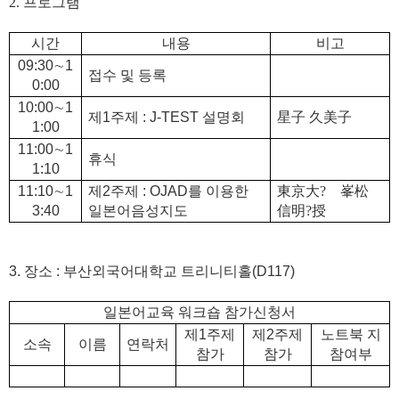
2.
프로그램
시간
내용
비고
09:30
∼
1
접수 및 등록
0:00
10:00
∼
1
제
1
주제
: J-TEST
설명회
星子 久美子
1:00
11:00
∼
1
휴식
1:10
11:10
∼
1
제
2
주제
: OJAD
를 이용한
東京大
?
峯松
3:40
일본어음성지도
信明
?
授
3.
장소
:
부산외국어대학교 트리니티홀
(D117)
일본어교육 워크숍 참가신청서
제
1
주제
제
2
주제
노트북 지
소속
이름
연락처
참가
참가
참여부