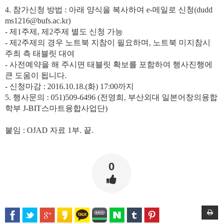
4.
참가신청 방법
:
아래 양식을 복사하여
e-
메일로 신청
(dudd
ms1216@bufs.ac.kr)
-
제
1
주제
,
제
2
주제 별도 신청 가능
-
제
2
주제의 경우 노트북 지참이 필요하며
,
노트북 미지참시
주최 측 태블릿 대여
-
사전예약을 해 주시면 태블릿 확보를 포함하여 행사진행에
큰 도움이 됩니다
.
-
신청마감
: 2016.10.18.(
화
) 17:00
까지
5.
행사문의
: 051)509-6496 (
전영희
,
부산외대 일본어창의융합
학부
J-BIT
스마트융합사업단
)
붙임
: OJAD
자료
1
부
.
끝
.
0