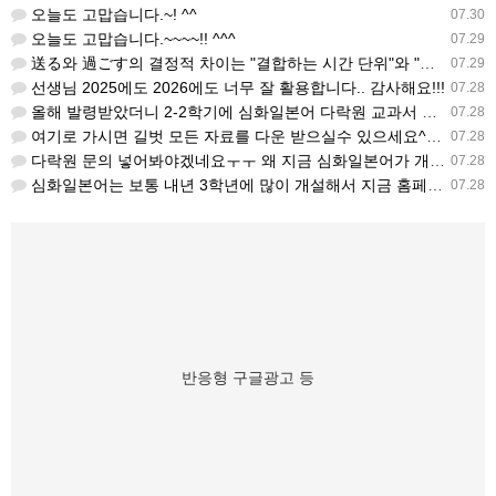
오늘도 고맙습니다.~! ^^
07.30
오늘도 고맙습니다.~~~~!! ^^^
07.29
送る와 過ごす의 결정적 차이는 "결합하는 시간 단위"와 "묘사 대상"입니다. 過ごす 하루, 오후, 주말, 휴…
07.29
선생님 2025에도 2026에도 너무 잘 활용합니다.. 감사해요!!!
07.28
올해 발령받았더니 2-2학기에 심화일본어 다락원 교과서 채택되어 있네요. 저도 당장 다음달부터 수업을 해야하…
07.28
여기로 가시면 길벗 모든 자료를 다운 받으실수 있으세요^^ https://coffee-plume-710.no…
07.28
다락원 문의 넣어봐야겠네요ㅜㅜ 왜 지금 심화일본어가 개설된지는 저도 참 의문입니다... 작년에 계셨던 선생님…
07.28
심화일본어는 보통 내년 3학년에 많이 개설해서 지금 홈페이지에 없는가보네요~ 일본어랑 생활 일본어는 다 있는…
07.28
반응형 구글광고 등