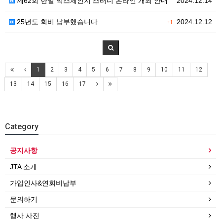
제62회 한일 익스체인지 스터디 온라인 개최 안내
2024.12.14
25년도 회비 납부했습니다
2024.12.12
+1
1
2
3
4
5
6
7
8
9
10
11
12
13
14
15
16
17
Category
공지사항
JTA 소개
가입인사&연회비납부
문의하기
행사 사진