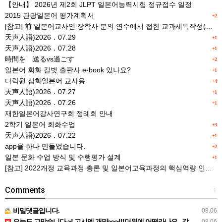
【안내】 2026년 제2회 JLPT 일본어능력시험 정규접수 일정
2015 관광일본어 평가계획서
+2
[참고] 前 일본어교사인 장학사 분의 연수에서 접한 교과세특작성(매력있는 세특) Tip
天声人語)2026．07.29
+1
天声人語)2026．07.28
+1
時間を 送るvs過ごす
+2
일본어 회화 길벗 출판사 e-book 있나요?
+1
다락원 심화일본어 교사용
+4
天声人語)2026．07.27
+1
天声人語)2026．07.26
+1
재한일본어강사연구회 정례회 안내
2학기 일본어 회화수업
+3
天声人語)2026．07.22
+1
app을 하나 만들었습니다.
+2
일본 문화 수업 방식 및 수행평가 설계
+1
[참고] 2022개정 교육과정 총론 및 일본어교육과정의 핵심역량 인포그래픽 이미지 자료 사례(AI활용)
Comments
+
비밀댓글입니다.
08.06
오늘도 고맙습니다.~! 고시엔 개먁~~~!!!더위에 어떨라나요...감사합니다. ^^
08.06