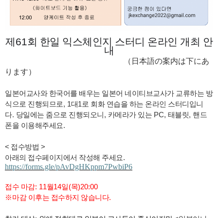
제
61
회 한일 익스체인지 스터디 온라인 개최 안
내
（
日本語
の
案内
は
下
にあ
ります
）
일본어교사와 한국어를 배우는 일본어 네이티브교사가 교류하는 방
식으로 진행되므로
, 1
대
1
로 회화 연습을 하는 온라인 스터디입니
다
.
당일에는 줌으로 진행되오니
,
카메라가 있는
PC,
태블릿
,
핸드
폰을 이용해주세요
.
< 접수방법 >
아래의 접수페이지에서 작성해 주세요
.
https://forms.gle/pAvDgHKppm7PwbiP6
접수 마감
: 11
월
14
일
(
목
)20:00
※
마감 이후는 접수하지 않습니다
.