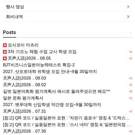
행사 영상
회비내역
Posts
+
요사코이 마츠리
3차 기모노 체험 수업 교사 학생 모집
+1
天声人語)2026．08.05
+1
BJT비즈니스일본어능력테스트 특징-2
2027. 삿포로대학 유학생 모집 안내~9월 30일까지
天声人語)2026．08.03
+1
天声人語)2026．08.02
+1
길벗 일본어회화 평가계획서 예시로 올려주셨으면 해요^^
+3
일본 문화 평가계획서
+1
2027. 벳푸대학 신입학생 약간명 모집~9월 30일까지
天声人語)2026．07.31
+1
[참고] QR 코드 / 실용일본어 표현 : '자판기 음료수' 명칭 & '드럭스토어 약품명' 알아맞히기
[참고] QR 코드 / 실용일본어 표현 : '스시 네타' 명칭 & '일본편의점 상품명' 학습 게임
天声人語)2026．07.30
+1