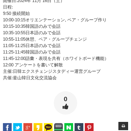
開催日
:2024
年
11
月
16
日
（
土
）
日程
:
9:50
接続開始
10:00-10:15
オリエンテーション
,
ペア・グループ
作
り
10:15-10:35
韓国語
のみで
会話
10:35-10:55
日本語
のみで
会話
10:55-11:05
休憩
、
ペア・グループチェンジ
11:05-11:25
日本語
のみで
会話
11:25-11:45
韓国語
のみで
会話
11:45-12:00
語彙
・
表現
を
共有
（
ホワイトボード
機能
）
12:00
アンケートを
書
いて
解散
主催
:
日韓
エクスチェンジスタディー
運営
グループ
共催
:
釜山韓日文化交流協会
0