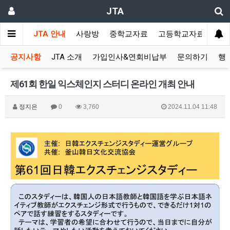
JTA
JTA 안내
사랑방
중학교자료
고등학교자료
멀티
공지사항
JTA 소개
가입인사&연회비납부
문의하기
행
제61회 한일 익스체인지 스터디 온라인 개최 안내
정지은
0
3,760
2024.11.04 11:48