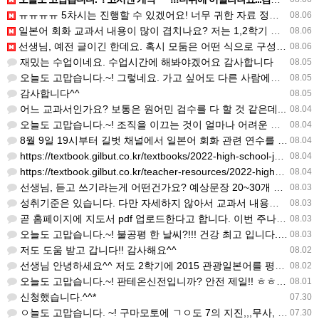
ㅠㅠㅠㅠ 5차시는 진행할 수 있겠어요! 너무 귀한 자료 정말 감사합니다!!!
08.06
일본어 회화 교과서 내용이 많이 겹치나요? 저는 1,2학기 출판사가 달라서인지, 회화 단어와 분량이 더 많다…
08.06
선생님, 예전 글이긴 한데요. 혹시 모둠은 어떤 식으로 구성하셨을까요? 진단평가를 보시고 모둠장(도우미학생)…
08.06
재밌는 수업이네요. 수업시간에 해봐야겠어요 감사합니다
08.05
오늘도 고맙습니다.~! 그렇네요. 가고 싶어도 다른 사람에게 민폐는 안되는 것... 감사해요. ^^
08.05
감사합니다^^
08.05
어느 교과서인가요? 보통은 원어민 검수를 다 할 것 같은데...
08.04
오늘도 고맙습니다.~! 조직을 이끄는 것이 얼마나 어려운 일일까요? 우선 봉사하는 마음이 필요!!! 감사해요…
08.04
8월 9일 19시부터 길벗 채널에서 일본어 회화 관련 연수를 저작 직강으로 한다고 합니다. 많이 도움이 되실…
08.04
https://textbook.gilbut.co.kr/textbooks/2022-high-school-jap…
08.04
https://textbook.gilbut.co.kr/teacher-resources/2022-high-sc…
08.04
선생님, 듣고 쓰기라는게 어떤건가요? 예상문장 20~30개 중 몇개를 틀어주고 들리는대로 쓰는 건가요? 자세…
08.03
성취기준은 있습니다. 다만 자세하지 않아서 교과서 내용에 맞게 좀 더 구체적으로 재구조화를 하신 선생님이 계…
08.03
곧 홈페이지에 지도서 pdf 업로드한다고 합니다. 이번 주나 다음 주에 e-book 기반 전자저작물도 업로드…
08.03
오늘도 고맙습니다.~! 불공평 한 날씨?!!! 건강 최고 입니다. ^^
08.03
저도 도움 받고 갑니다!! 감사해요^^
08.02
선생님 안녕하세요^^ 저도 2학기에 2015 관광일본어를 평가계획을 세우려고 하는데. ..아무리 찾아도 없어…
08.02
오늘도 고맙습니다.~! 판테온신전입니까? 안전 제일!! ㅎㅎ 감사해요. ^^
08.01
신청했습니다.^^*
07.30
ㅇ늘도 고맙습니다. ~! 구마모토에 ㄱㅇ도 7의 지진,,,무사, 안전을 기도 합니다. 감사해요...
07.30