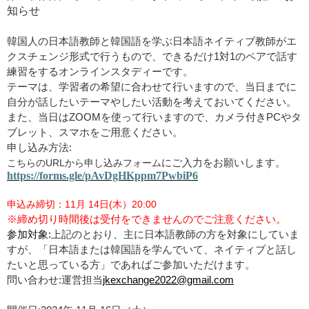
知
らせ
韓国人
の
日本語教師
と
韓国語
を
学
ぶ
日本語
ネイティブ
教師
がエ
クスチェンジ
形式
で
行
うもので
、
できるだけ
1
対
1
のペアで
話
す
練習
をするオンラインスタディーです
。
テーマは
、
学習者
の
希望
に
合
わせて
行
いますので
、
当日
までに
自分
が
話
したいテーマやしたい
活動
を
考
えておいてください
。
また
、
当日
は
ZOOM
を
使
って
行
いますので
、
カメラ
付
き
PC
やタ
ブレット
、
スマホをご
用意
ください
。
申
し
込
み
方法
:
こちらの
URL
から
申
し
込
みフォーム
にご
入力
をお
願
いします
。
https://forms.gle/pAvDgHKppm7PwbiP6
申込
み
締切
：
11
月
14
日
(
木
）
20:00
※
締
め
切
り
時間後
は
受付
をできませんのでご
注意
ください
。
参加対象
:
上記
のとおり
、
主
に
日本語教師
の
方
を
対象
にしていま
すが
、「
日本語
または
韓国語
を
学
んでいて
、
ネイティブと
話
し
たいと
思
っている
方
」
であればご
参加
いただけます
。
jkexchange2022@gmail.com
問
い
合
わせ
:
運営担当