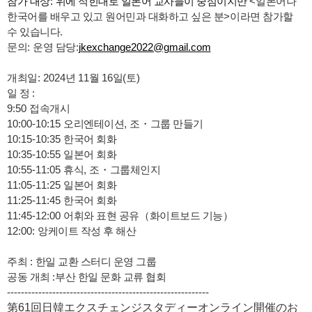
참가 대상
:
위에 적힌대로 일본어 교사들이 중심이지만
<
일본어나
한국어를 배우고 있고 원어민과 대화하고 싶은 분
>
이라면 참가할
수 있습니다
.
jkexchange2022@gmail.com
문의
:
운영 담당
:
개최일
: 2024
년
11
월
16
일
(
토
)
일 정
:
9:50
접속개시
10:00-10:15
오리엔테이션
,
조
・
그룹 만들기
10:15-10:35
한국어 회화
10:35-10:55
일본어 회화
10:55-11:05
휴식
,
조
・
그룹체인지
11:05-11:25
일본어 회화
11:25-11:45
한국어 회화
11:45-12:00
어휘와 표현 공유
（
화이트보드 기능
）
12:00:
앙케이트 작성 후 해산
주최
:
한일 교환 스터디 운영 그룹
공동 개최
:
부산 한일 문화 교류 협회
----------------------------------------------------------
第
61
回日韓
エクスチェンジスタディーオンライン
開催
のお