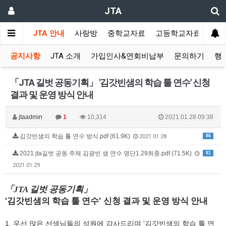
JTA
JTA 안내
사랑방
중학교자료
고등학교자료
멀티
공지사항
JTA 소개
가입인사&연회비납부
문의하기
행
「JTA 길벗 공동기획」 '김갓빈샘의 학습 툴 연수' 신청
결과 및 운영 방식 안내
jtaadmin
1
10,314
2021.01.28 09:38
김갓빈샘의 학습 툴 연수 방식.pdf (61.9K)
86
2021.01.28
2021 jta길벗 공동 주체 김광빈 샘 연수 명단1.29최종.pdf (71.5K)
81
2021.01.29
「
JTA
길벗 공동기획
」
'
'
김갓빈샘의 학습 툴 연수
신청 결과 및 운영 방식 안내
1.
'
우선 많은 선생님들의 성원에 감사드리며
김갓빈샘의 학습 툴 연