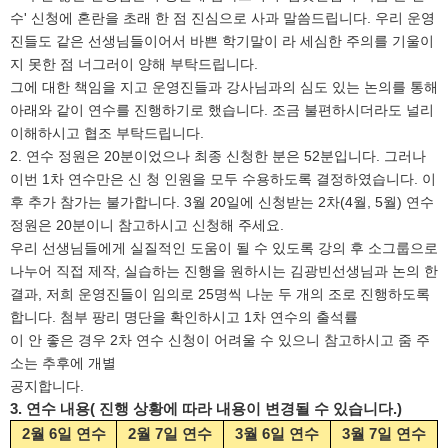
'
.
수
신청에 혼란을 초래 한 점 진심으로 사과 말씀드립니다
우리 운영
진들도 같은 선생님들이어서 바쁜 학기말이 라 세심한 주의를 기울이
.
지 못한 점 너그러이 양해 부탁드립니다
그에 대한 책임을 지고 운영진들과 강사님과의 심도 있는 논의를 통해
.
아래와 같이 연수를 진행하기로 했습니다
조금 불편하시더라도 널리
.
이해하시고 협조 부탁드립니다
2.
20
52
.
연수 정원은
분이었으나 최종 신청한 분은
분입니다
그러나
1
.
이번
차 연수만은 신 청 인원을 모두 수용하도록 결정하였습니다
이
. 3
20
2
(4
, 5
)
후 추가 참가는 불가합니다
월
일에 신청받는
차
월
월
연수
20
.
정원은
분이니 참고하시고 신청해 주세요
우리 선생님들에게 실질적인 도움이 될 수 있도록 강의 후 소그룹으로
,
나누어 직접 제작
실습하는 진행을 원하시는 김광빈선생님과 논의 한
,
25
결과
저희 운영진들이 임의로
명씩 나눈 두 개의 조로 진행하도록
.
1
합니다
첨부 팡리 명단을 확인하시고
차 연수의 출석률
2
이 안 좋은 경우
차 연수 신청이 어려울 수 있으니 참고하시고 줌 주
소는 추후에 개별
.
공지합니다
3.
연수 내용
(
진행 상황에 따라 내용이 변경될 수 있습니다
.)
2
월
6
일 연수
2
월
7
일 연수
3
월
6
일 연수
3
월
7
일 연수