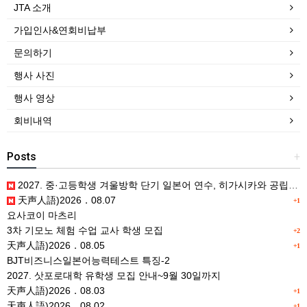
JTA 소개
가입인사&연회비납부
문의하기
행사 사진
행사 영상
회비내역
Posts
+
2027. 중·고등학생 겨울방학 단기 일본어 연수, 히가시카와 공립 일본어학교 프로그램 사전안내
天声人語)2026．08.07
+1
요사코이 마츠리
3차 기모노 체험 수업 교사 학생 모집
+2
天声人語)2026．08.05
+1
BJT비즈니스일본어능력테스트 특징-2
2027. 삿포로대학 유학생 모집 안내~9월 30일까지
天声人語)2026．08.03
+1
天声人語)2026．08.02
+1