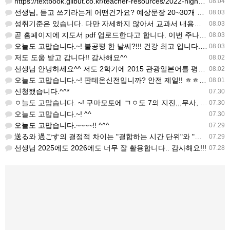
https://textbook.gilbut.co.kr/teacher-resources/2022-high-sc…
08.04
선생님, 듣고 쓰기라는게 어떤건가요? 예상문장 20~30개 중 몇개를 틀어주고 들리는대로 쓰는 건가요? 자세…
08.03
성취기준은 있습니다. 다만 자세하지 않아서 교과서 내용에 맞게 좀 더 구체적으로 재구조화를 하신 선생님이 계…
08.03
곧 홈페이지에 지도서 pdf 업로드한다고 합니다. 이번 주나 다음 주에 e-book 기반 전자저작물도 업로드…
08.03
오늘도 고맙습니다.~! 불공평 한 날씨?!!! 건강 최고 입니다. ^^
08.03
저도 도움 받고 갑니다!! 감사해요^^
08.02
선생님 안녕하세요^^ 저도 2학기에 2015 관광일본어를 평가계획을 세우려고 하는데. ..아무리 찾아도 없어…
08.02
오늘도 고맙습니다.~! 판테온신전입니까? 안전 제일!! ㅎㅎ 감사해요. ^^
08.01
신청했습니다.^^*
07.30
ㅇ늘도 고맙습니다. ~! 구마모토에 ㄱㅇ도 7의 지진,,,무사, 안전을 기도 합니다. 감사해요...
07.30
오늘도 고맙습니다.~! ^^
07.30
오늘도 고맙습니다.~~~~!! ^^^
07.29
送る와 過ごす의 결정적 차이는 "결합하는 시간 단위"와 "묘사 대상"입니다. 過ごす 하루, 오후, 주말, 휴…
07.29
선생님 2025에도 2026에도 너무 잘 활용합니다.. 감사해요!!!
07.28