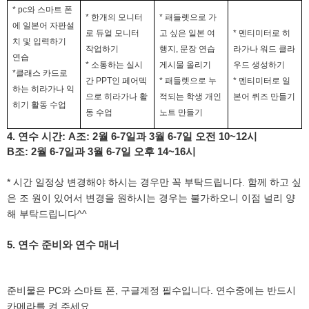
* pc
와 스마트 폰
*
한개의 모니터
*
패들렛으로 가
에 일본어 자판설
로 듀얼 모니터
고 싶은 일본 여
*
멘티미터로 히
치 및 입력하기
작업하기
행지
,
문장 연습
라가나 워드 클라
연습
*
소통하는 실시
게시물 올리기
우드 생성하기
*
클래스 카드로
간
PPT
인 페어덱
*
패들렛으로 누
*
멘티미터로 일
하는 히라가나 익
으로 히라가나 활
적되는 학생 개인
본어 퀴즈 만들기
히기 활동 수업
동 수업
노트 만들기
4.
연수 시간
: A
조
: 2
월
6-7
일과
3
월
6-7
일 오전
10~12
시
B
조
: 2
월
6-7
일과
3
월
6-7
일 오후
14~16
시
*
.
시간 일정상 변경해야 하시는 경우만 꼭 부탁드립니다
함께 하고 싶
은 조 원이 있어서 변경을 원하시는 경우는 불가하오니 이점 널리 양
^^
해 부탁드립니다
5.
연수 준비와 연수 매너
PC
,
.
준비물은
와 스마트 폰
구글계정 필수입니다
연수중에는 반드시
.
카메라를 켜 주세요