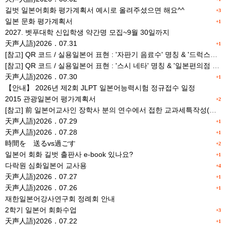
길벗 일본어회화 평가계획서 예시로 올려주셨으면 해요^^
+3
일본 문화 평가계획서
+1
2027. 벳푸대학 신입학생 약간명 모집~9월 30일까지
天声人語)2026．07.31
+1
[참고] QR 코드 / 실용일본어 표현 : '자판기 음료수' 명칭 & '드럭스토어 약품명' 알아맞히기
[참고] QR 코드 / 실용일본어 표현 : '스시 네타' 명칭 & '일본편의점 상품명' 학습 게임
天声人語)2026．07.30
+1
【안내】 2026년 제2회 JLPT 일본어능력시험 정규접수 일정
2015 관광일본어 평가계획서
+2
[참고] 前 일본어교사인 장학사 분의 연수에서 접한 교과세특작성(매력있는 세특) Tip
天声人語)2026．07.29
+1
天声人語)2026．07.28
+1
時間を 送るvs過ごす
+2
일본어 회화 길벗 출판사 e-book 있나요?
+1
다락원 심화일본어 교사용
+4
天声人語)2026．07.27
+1
天声人語)2026．07.26
+1
재한일본어강사연구회 정례회 안내
2학기 일본어 회화수업
+3
天声人語)2026．07.22
+1