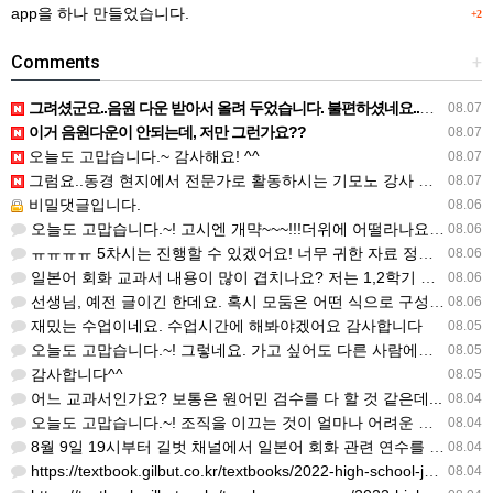
app을 하나 만들었습니다.
+2
Comments
+
그려셨군요..음원 다운 받아서 올려 두었습니다. 불편하셨네요..죄송합니다..
08.07
이거 음원다운이 안되는데, 저만 그런가요??
08.07
오늘도 고맙습니다.~ 감사해요! ^^
08.07
그럼요..동경 현지에서 전문가로 활동하시는 기모노 강사 이십니다.
08.07
비밀댓글입니다.
08.06
오늘도 고맙습니다.~! 고시엔 개먁~~~!!!더위에 어떨라나요...감사합니다. ^^
08.06
ㅠㅠㅠㅠ 5차시는 진행할 수 있겠어요! 너무 귀한 자료 정말 감사합니다!!!
08.06
일본어 회화 교과서 내용이 많이 겹치나요? 저는 1,2학기 출판사가 달라서인지, 회화 단어와 분량이 더 많다…
08.06
선생님, 예전 글이긴 한데요. 혹시 모둠은 어떤 식으로 구성하셨을까요? 진단평가를 보시고 모둠장(도우미학생)…
08.06
재밌는 수업이네요. 수업시간에 해봐야겠어요 감사합니다
08.05
오늘도 고맙습니다.~! 그렇네요. 가고 싶어도 다른 사람에게 민폐는 안되는 것... 감사해요. ^^
08.05
감사합니다^^
08.05
어느 교과서인가요? 보통은 원어민 검수를 다 할 것 같은데...
08.04
오늘도 고맙습니다.~! 조직을 이끄는 것이 얼마나 어려운 일일까요? 우선 봉사하는 마음이 필요!!! 감사해요…
08.04
8월 9일 19시부터 길벗 채널에서 일본어 회화 관련 연수를 저작 직강으로 한다고 합니다. 많이 도움이 되실…
08.04
https://textbook.gilbut.co.kr/textbooks/2022-high-school-jap…
08.04