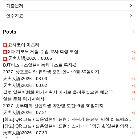
기출문제
연수자료
Posts
+
요사코이 마츠리
3차 기모노 체험 수업 교사 학생 모집
+1
天声人語)2026．08.05
+1
BJT비즈니스일본어능력테스트 특징-2
2027. 삿포로대학 유학생 모집 안내~9월 30일까지
天声人語)2026．08.03
+1
天声人語)2026．08.02
+1
길벗 일본어회화 평가계획서 예시로 올려주셨으면 해요^^
+3
일본 문화 평가계획서
+1
2027. 벳푸대학 신입학생 약간명 모집~9월 30일까지
天声人語)2026．07.31
+1
[참고] QR 코드 / 실용일본어 표현 : '자판기 음료수' 명칭 & '드럭스토어 약품명' 알아맞히기
[참고] QR 코드 / 실용일본어 표현 : '스시 네타' 명칭 & '일본편의점 상품명' 학습 게임
天声人語)2026．07.30
+1