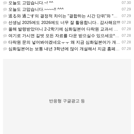
오늘도 고맙습니다.~! ^^
07.30
오늘도 고맙습니다.~~~~!! ^^^
07.29
送る와 過ごす의 결정적 차이는 "결합하는 시간 단위"와 "묘사 대상"입니다. 過ごす 하루, 오후, 주말, 휴…
07.29
선생님 2025에도 2026에도 너무 잘 활용합니다.. 감사해요!!!
07.28
올해 발령받았더니 2-2학기에 심화일본어 다락원 교과서 채택되어 있네요. 저도 당장 다음달부터 수업을 해야하…
07.28
여기로 가시면 길벗 모든 자료를 다운 받으실수 있으세요^^ https://coffee-plume-710.no…
07.28
다락원 문의 넣어봐야겠네요ㅜㅜ 왜 지금 심화일본어가 개설된지는 저도 참 의문입니다... 작년에 계셨던 선생님…
07.28
심화일본어는 보통 내년 3학년에 많이 개설해서 지금 홈페이지에 없는가보네요~ 일본어랑 생활 일본어는 다 있는…
07.28
반응형 구글광고 등