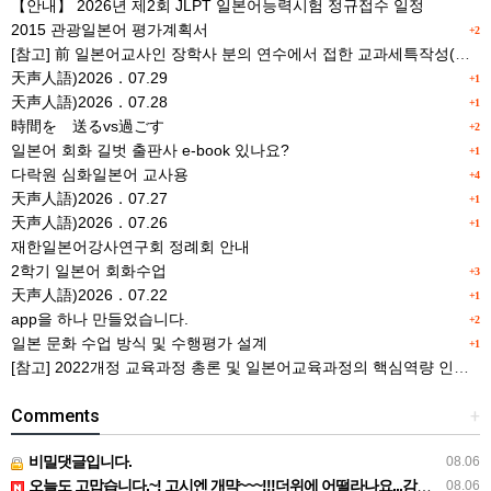
【안내】 2026년 제2회 JLPT 일본어능력시험 정규접수 일정
2015 관광일본어 평가계획서
+2
[참고] 前 일본어교사인 장학사 분의 연수에서 접한 교과세특작성(매력있는 세특) Tip
天声人語)2026．07.29
+1
天声人語)2026．07.28
+1
時間を 送るvs過ごす
+2
일본어 회화 길벗 출판사 e-book 있나요?
+1
다락원 심화일본어 교사용
+4
天声人語)2026．07.27
+1
天声人語)2026．07.26
+1
재한일본어강사연구회 정례회 안내
2학기 일본어 회화수업
+3
天声人語)2026．07.22
+1
app을 하나 만들었습니다.
+2
일본 문화 수업 방식 및 수행평가 설계
+1
[참고] 2022개정 교육과정 총론 및 일본어교육과정의 핵심역량 인포그래픽 이미지 자료 사례(AI활용)
Comments
+
비밀댓글입니다.
08.06
오늘도 고맙습니다.~! 고시엔 개먁~~~!!!더위에 어떨라나요...감사합니다. ^^
08.06