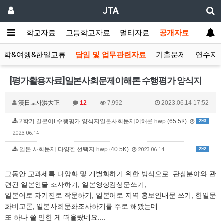
JTA
랑방
중학교자료
고등학교자료
멀티자료
공개자료
유학&여행&한일교류
담임 및 업무관련자료
기출문제
연수자
[평가활용자료]일본사회문제이해론 수행평가 양식지
漢日교사洪大正
12
7,992
2023.06.14 17:52
2학기 일본어I 수행평가 양식지일본사회문제이해론.hwp (65.5K)
293
2023.06.14
일본 사회문제 다양한 선택지.hwp (40.5K)
292
2023.06.14
그동안 교과세특 다양화 및 개별화하기 위한 방식으로 관심분야와 관
련된 일본인물 조사하기, 일본영상감상문쓰기,
일본어로 자기진로 작문하기, 일본어로 지역 홍보안내문 쓰기, 한일문
화비교론, 일본사회문화조사하기를 주로 해봤는데
또 하나 쓸 만한 게 떠올랐네요....