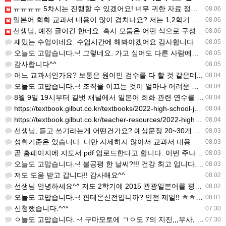
ㅠㅠㅠㅠ 5차시는 진행할 수 있겠어요! 너무 귀한 자료 정말 감사합니다!!!
08.06
일본어 회화 교과서 내용이 많이 겹치나요? 저는 1,2학기 출판사가 달라서인지, 회화 단어와 분량이 더 많다…
08.06
선생님, 예전 글이긴 한데요. 혹시 모둠은 어떤 식으로 구성하셨을까요? 진단평가를 보시고 모둠장(도우미학생)…
08.06
재밌는 수업이네요. 수업시간에 해봐야겠어요 감사합니다
08.05
오늘도 고맙습니다.~! 그렇네요. 가고 싶어도 다른 사람에게 민폐는 안되는 것... 감사해요. ^^
08.05
감사합니다^^
08.05
어느 교과서인가요? 보통은 원어민 검수를 다 할 것 같은데...
08.04
오늘도 고맙습니다.~! 조직을 이끄는 것이 얼마나 어려운 일일까요? 우선 봉사하는 마음이 필요!!! 감사해요…
08.04
8월 9일 19시부터 길벗 채널에서 일본어 회화 관련 연수를 저작 직강으로 한다고 합니다. 많이 도움이 되실…
08.04
https://textbook.gilbut.co.kr/textbooks/2022-high-school-jap…
08.04
https://textbook.gilbut.co.kr/teacher-resources/2022-high-sc…
08.04
선생님, 듣고 쓰기라는게 어떤건가요? 예상문장 20~30개 중 몇개를 틀어주고 들리는대로 쓰는 건가요? 자세…
08.03
성취기준은 있습니다. 다만 자세하지 않아서 교과서 내용에 맞게 좀 더 구체적으로 재구조화를 하신 선생님이 계…
08.03
곧 홈페이지에 지도서 pdf 업로드한다고 합니다. 이번 주나 다음 주에 e-book 기반 전자저작물도 업로드…
08.03
오늘도 고맙습니다.~! 불공평 한 날씨?!!! 건강 최고 입니다. ^^
08.03
저도 도움 받고 갑니다!! 감사해요^^
08.02
선생님 안녕하세요^^ 저도 2학기에 2015 관광일본어를 평가계획을 세우려고 하는데. ..아무리 찾아도 없어…
08.02
오늘도 고맙습니다.~! 판테온신전입니까? 안전 제일!! ㅎㅎ 감사해요. ^^
08.01
신청했습니다.^^*
07.30
ㅇ늘도 고맙습니다. ~! 구마모토에 ㄱㅇ도 7의 지진,,,무사, 안전을 기도 합니다. 감사해요...
07.30