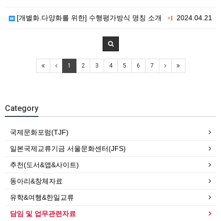
[개별화.다양화를 위한] 수행평가방식 명칭 소개
2024.04.21
+1
1
2
3
4
5
6
7
Category
국제문화포럼(TJF)
일본국제교류기금 서울문화센터(JFS)
추천(도서&앱&사이트)
동아리&창체자료
유학&여행&한일교류
담임 및 업무관련자료