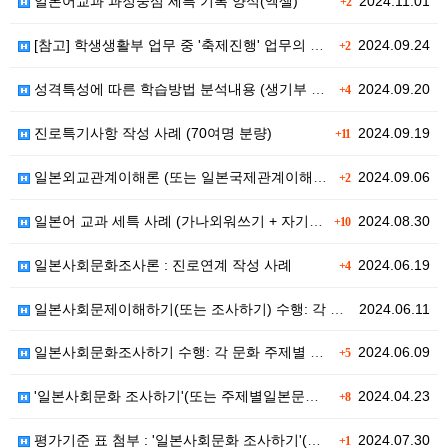
일본어교과 과정중심 세특 기록 양식(엑셀)
2024.11.01
+2
[참고] 학생생활부 업무 중 '축제진행' 업무의 대략적…
2024.09.24
+2
성격특성에 따른 학습방법 분석내용 (생기부 행발 활용가…
2024.09.20
+4
진로특기사항 작성 사례 (70여명 분량)
2024.09.19
+11
일본외교관계이해론 (또는 일본국제관계이해론 등) 세…
2024.09.06
+2
일본어 교과 세특 사례 (가나외워쓰기 + 자기소개 + …
2024.08.30
+10
일본사회문화조사론 : 진로연계 작성 사례
2024.06.19
+4
일본사회문제이해하기(또는 조사하기) 수행: 각 주제별 …
2024.06.11
일본사회문화조사하기 수행: 각 문화 주제별 그림자료 예…
2024.06.09
+5
'일본사회문화 조사하기'(또는 주제별일본문화조사하기) …
2024.04.23
+8
평가기준 표 첨부 : '일본사회문화 조사하기'(또는 주…
2024.07.30
+1