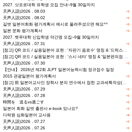
2027. 삿포로대학 유학생 모집 안내~9월 30일까지
天声人語)2026．08.03
+1
天声人語)2026．08.02
+1
길벗 일본어회화 평가계획서 예시로 올려주셨으면 해요^^
+3
일본 문화 평가계획서
+1
2027. 벳푸대학 신입학생 약간명 모집~9월 30일까지
天声人語)2026．07.31
+1
[참고] QR 코드 / 실용일본어 표현 : '자판기 음료수' 명칭 & '드럭스토어 약품명' 알아맞히기
[참고] QR 코드 / 실용일본어 표현 : '스시 네타' 명칭 & '일본편의점 상품명' 학습 게임
天声人語)2026．07.30
+1
【안내】 2026년 제2회 JLPT 일본어능력시험 정규접수 일정
2015 관광일본어 평가계획서
+2
[참고] 前 일본어교사인 장학사 분의 연수에서 접한 교과세특작성(매력있는 세특) Tip
天声人語)2026．07.29
+1
天声人語)2026．07.28
+1
時間を 送るvs過ごす
+2
일본어 회화 길벗 출판사 e-book 있나요?
+1
다락원 심화일본어 교사용
+4
天声人語)2026．07.27
+1
天声人語)2026．07.26
+1