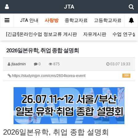
JTA
JTA 안내
사랑방
중학교자료
고등학교자료
멀티
[긴급!]온라인수업 정보교류 게시판
자유게시판
수업 연구실
2026일본유학, 취업 종합 설명회
jtaadmin
0
875
03.07 19:33
https://studyinjpn.com/cms/2604korea-event
330
2026일본유학, 취업 종합 설명회