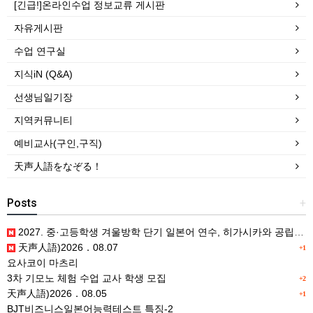
[긴급!]온라인수업 정보교류 게시판
자유게시판
수업 연구실
지식iN (Q&A)
선생님일기장
지역커뮤니티
예비교사(구인,구직)
天声人語をなぞる！
Posts
+
2027. 중·고등학생 겨울방학 단기 일본어 연수, 히가시카와 공립 일본어학교 프로그램 사전안내
天声人語)2026．08.07
+1
요사코이 마츠리
3차 기모노 체험 수업 교사 학생 모집
+2
天声人語)2026．08.05
+1
BJT비즈니스일본어능력테스트 특징-2