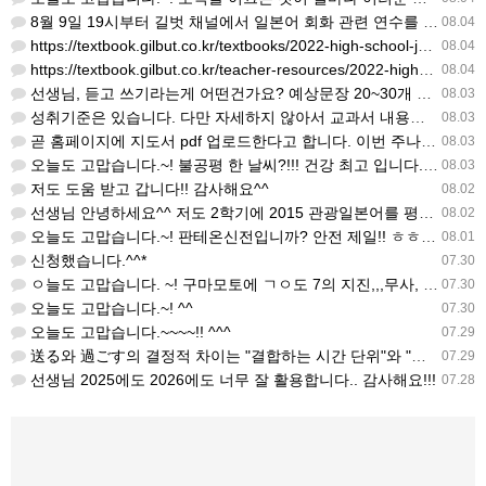
8월 9일 19시부터 길벗 채널에서 일본어 회화 관련 연수를 저작 직강으로 한다고 합니다. 많이 도움이 되실…
08.04
https://textbook.gilbut.co.kr/textbooks/2022-high-school-jap…
08.04
https://textbook.gilbut.co.kr/teacher-resources/2022-high-sc…
08.04
선생님, 듣고 쓰기라는게 어떤건가요? 예상문장 20~30개 중 몇개를 틀어주고 들리는대로 쓰는 건가요? 자세…
08.03
성취기준은 있습니다. 다만 자세하지 않아서 교과서 내용에 맞게 좀 더 구체적으로 재구조화를 하신 선생님이 계…
08.03
곧 홈페이지에 지도서 pdf 업로드한다고 합니다. 이번 주나 다음 주에 e-book 기반 전자저작물도 업로드…
08.03
오늘도 고맙습니다.~! 불공평 한 날씨?!!! 건강 최고 입니다. ^^
08.03
저도 도움 받고 갑니다!! 감사해요^^
08.02
선생님 안녕하세요^^ 저도 2학기에 2015 관광일본어를 평가계획을 세우려고 하는데. ..아무리 찾아도 없어…
08.02
오늘도 고맙습니다.~! 판테온신전입니까? 안전 제일!! ㅎㅎ 감사해요. ^^
08.01
신청했습니다.^^*
07.30
ㅇ늘도 고맙습니다. ~! 구마모토에 ㄱㅇ도 7의 지진,,,무사, 안전을 기도 합니다. 감사해요...
07.30
오늘도 고맙습니다.~! ^^
07.30
오늘도 고맙습니다.~~~~!! ^^^
07.29
送る와 過ごす의 결정적 차이는 "결합하는 시간 단위"와 "묘사 대상"입니다. 過ごす 하루, 오후, 주말, 휴…
07.29
선생님 2025에도 2026에도 너무 잘 활용합니다.. 감사해요!!!
07.28