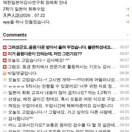
재한일본어강사연구회 정례회 안내
2학기 일본어 회화수업
+3
天声人語)2026．07.22
+1
app을 하나 만들었습니다.
+2
Comments
+
그려셨군요..음원 다운 받아서 올려 두었습니다. 불편하셨네요..죄송합니다..
08.07
이거 음원다운이 안되는데, 저만 그런가요??
08.07
오늘도 고맙습니다.~ 감사해요! ^^
08.07
그럼요..동경 현지에서 전문가로 활동하시는 기모노 강사 이십니다.
08.07
비밀댓글입니다.
08.06
오늘도 고맙습니다.~! 고시엔 개먁~~~!!!더위에 어떨라나요...감사합니다. ^^
08.06
ㅠㅠㅠㅠ 5차시는 진행할 수 있겠어요! 너무 귀한 자료 정말 감사합니다!!!
08.06
일본어 회화 교과서 내용이 많이 겹치나요? 저는 1,2학기 출판사가 달라서인지, 회화 단어와 분량이 더 많다…
08.06
선생님, 예전 글이긴 한데요. 혹시 모둠은 어떤 식으로 구성하셨을까요? 진단평가를 보시고 모둠장(도우미학생)…
08.06
재밌는 수업이네요. 수업시간에 해봐야겠어요 감사합니다
08.05
오늘도 고맙습니다.~! 그렇네요. 가고 싶어도 다른 사람에게 민폐는 안되는 것... 감사해요. ^^
08.05
감사합니다^^
08.05
어느 교과서인가요? 보통은 원어민 검수를 다 할 것 같은데...
08.04
오늘도 고맙습니다.~! 조직을 이끄는 것이 얼마나 어려운 일일까요? 우선 봉사하는 마음이 필요!!! 감사해요…
08.04