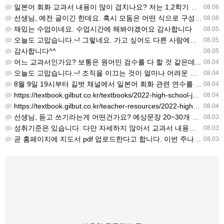
일본어 회화 교과서 내용이 많이 겹치나요? 저는 1,2학기 출판사가 달라서인지, 회화 단어와 분량이 더 많다…
08.06
선생님, 예전 글이긴 한데요. 혹시 모둠은 어떤 식으로 구성하셨을까요? 진단평가를 보시고 모둠장(도우미학생)…
08.06
재밌는 수업이네요. 수업시간에 해봐야겠어요 감사합니다
08.05
오늘도 고맙습니다.~! 그렇네요. 가고 싶어도 다른 사람에게 민폐는 안되는 것... 감사해요. ^^
08.05
감사합니다^^
08.05
어느 교과서인가요? 보통은 원어민 검수를 다 할 것 같은데...
08.04
오늘도 고맙습니다.~! 조직을 이끄는 것이 얼마나 어려운 일일까요? 우선 봉사하는 마음이 필요!!! 감사해요…
08.04
8월 9일 19시부터 길벗 채널에서 일본어 회화 관련 연수를 저작 직강으로 한다고 합니다. 많이 도움이 되실…
08.04
https://textbook.gilbut.co.kr/textbooks/2022-high-school-jap…
08.04
https://textbook.gilbut.co.kr/teacher-resources/2022-high-sc…
08.04
선생님, 듣고 쓰기라는게 어떤건가요? 예상문장 20~30개 중 몇개를 틀어주고 들리는대로 쓰는 건가요? 자세…
08.03
성취기준은 있습니다. 다만 자세하지 않아서 교과서 내용에 맞게 좀 더 구체적으로 재구조화를 하신 선생님이 계…
08.03
곧 홈페이지에 지도서 pdf 업로드한다고 합니다. 이번 주나 다음 주에 e-book 기반 전자저작물도 업로드…
08.03