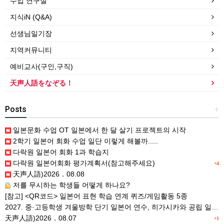
수업 연구실
지식iN (Q&A)
선생님일기장
지역커뮤니티
예비교사(구인,구직)
天声人語をなぞる！
Posts
+
일본문화 수업 OT 일본에서 한 달 살기 프로젝트의 시작
2학기 일본어 회화 수업 일단 이렇게 해볼까.....
다락원 일본어 회화 1과 학습지
다락원 일본어회화 평가계획서(참고해주세요)
+4
天声人語)2026．08.08
저를 무시하는 학생들 어떻게 하나요?
[참고] <QR코드> 일본어 표현 학습 연계 퀴즈/게임활동 5종
2027. 중·고등학생 겨울방학 단기 일본어 연수, 히가시카와 공립 일본어학교 프로그램 사전안내
天声人語)2026．08.07
+1