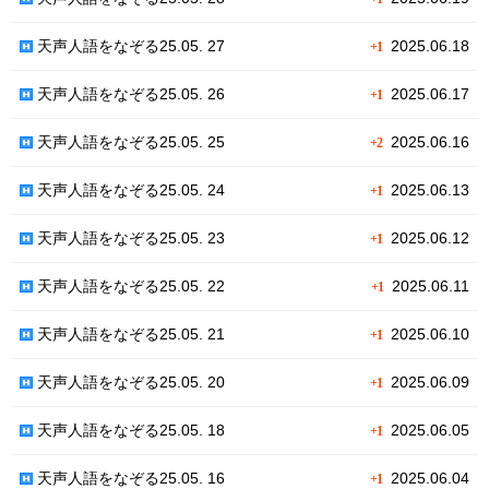
天声人語をなぞる25.05. 27
2025.06.18
+1
天声人語をなぞる25.05. 26
2025.06.17
+1
天声人語をなぞる25.05. 25
2025.06.16
+2
天声人語をなぞる25.05. 24
2025.06.13
+1
天声人語をなぞる25.05. 23
2025.06.12
+1
天声人語をなぞる25.05. 22
2025.06.11
+1
天声人語をなぞる25.05. 21
2025.06.10
+1
天声人語をなぞる25.05. 20
2025.06.09
+1
天声人語をなぞる25.05. 18
2025.06.05
+1
天声人語をなぞる25.05. 16
2025.06.04
+1