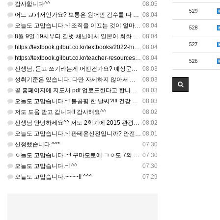
감사합니다^^
08.05
529
어느 교과서인가요? 보통은 원어민 검수를 다 할 것 같은데...
08.04
오늘도 고맙습니다.~! 조직을 이끄는 것이 얼마나 어려운 일일까요? 우선 봉사하는 마음이 필요!!! 감사해요…
08.04
528
8월 9일 19시부터 길벗 채널에서 일본어 회화 관련 연수를 저작 직강으로 한다고 합니다. 많이 도움이 되실…
08.04
527
https://textbook.gilbut.co.kr/textbooks/2022-high-school-jap…
08.04
https://textbook.gilbut.co.kr/teacher-resources/2022-high-sc…
08.04
526
선생님, 듣고 쓰기라는게 어떤건가요? 예상문장 20~30개 중 몇개를 틀어주고 들리는대로 쓰는 건가요? 자세…
08.03
성취기준은 있습니다. 다만 자세하지 않아서 교과서 내용에 맞게 좀 더 구체적으로 재구조화를 하신 선생님이 계…
08.03
곧 홈페이지에 지도서 pdf 업로드한다고 합니다. 이번 주나 다음 주에 e-book 기반 전자저작물도 업로드…
08.03
오늘도 고맙습니다.~! 불공평 한 날씨?!!! 건강 최고 입니다. ^^
08.03
저도 도움 받고 갑니다!! 감사해요^^
08.02
선생님 안녕하세요^^ 저도 2학기에 2015 관광일본어를 평가계획을 세우려고 하는데. ..아무리 찾아도 없어…
08.02
오늘도 고맙습니다.~! 판테온신전입니까? 안전 제일!! ㅎㅎ 감사해요. ^^
08.01
신청했습니다.^^*
07.30
ㅇ늘도 고맙습니다. ~! 구마모토에 ㄱㅇ도 7의 지진,,,무사, 안전을 기도 합니다. 감사해요...
07.30
오늘도 고맙습니다.~! ^^
07.30
오늘도 고맙습니다.~~~~!! ^^^
07.29