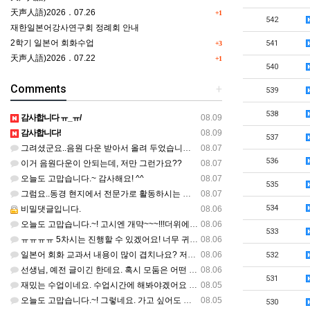
天声人語)2026．07.26
+1
542
재한일본어강사연구회 정례회 안내
2학기 일본어 회화수업
541
+3
天声人語)2026．07.22
+1
540
Comments
+
539
538
감사합니다 ㅠ_ㅠ/
08.09
감사합니다!
08.09
537
그려셨군요..음원 다운 받아서 올려 두었습니다. 불편하셨네요..죄송합니다..
08.07
536
이거 음원다운이 안되는데, 저만 그런가요??
08.07
오늘도 고맙습니다.~ 감사해요! ^^
08.07
535
그럼요..동경 현지에서 전문가로 활동하시는 기모노 강사 이십니다.
08.07
534
비밀댓글입니다.
08.06
오늘도 고맙습니다.~! 고시엔 개먁~~~!!!더위에 어떨라나요...감사합니다. ^^
08.06
533
ㅠㅠㅠㅠ 5차시는 진행할 수 있겠어요! 너무 귀한 자료 정말 감사합니다!!!
08.06
일본어 회화 교과서 내용이 많이 겹치나요? 저는 1,2학기 출판사가 달라서인지, 회화 단어와 분량이 더 많다…
08.06
532
선생님, 예전 글이긴 한데요. 혹시 모둠은 어떤 식으로 구성하셨을까요? 진단평가를 보시고 모둠장(도우미학생)…
08.06
531
재밌는 수업이네요. 수업시간에 해봐야겠어요 감사합니다
08.05
오늘도 고맙습니다.~! 그렇네요. 가고 싶어도 다른 사람에게 민폐는 안되는 것... 감사해요. ^^
08.05
530