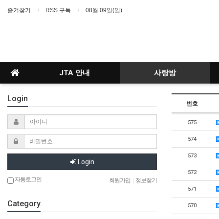
즐겨찾기
RSS 구독
08월 09일(일)
JTA 안내
사랑방
Login
번호
575
574
573
Login
572
자동로그인
회원가입
|
정보찾기
571
Category
570