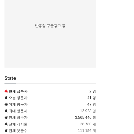
반응형 구글광고 등
State
현재 접속자
2 명
오늘 방문자
41 명
어제 방문자
47 명
최대 방문자
13,928 명
전체 방문자
3,565,446 명
전체 게시물
28,780 개
전체 댓글수
111,156 개