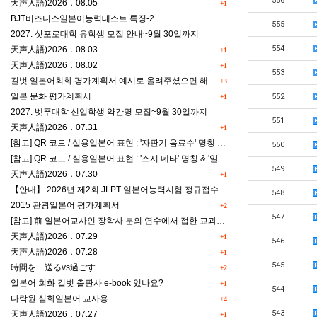
556
天声人語)2026．08.05
+1
BJT비즈니스일본어능력테스트 특징-2
555
2027. 삿포로대학 유학생 모집 안내~9월 30일까지
554
天声人語)2026．08.03
+1
天声人語)2026．08.02
+1
553
길벗 일본어회화 평가계획서 예시로 올려주셨으면 해요^^
+3
일본 문화 평가계획서
552
+1
2027. 벳푸대학 신입학생 약간명 모집~9월 30일까지
551
天声人語)2026．07.31
+1
[참고] QR 코드 / 실용일본어 표현 : '자판기 음료수' 명칭 & '드럭스토어 약품명' 알아맞히기
550
[참고] QR 코드 / 실용일본어 표현 : '스시 네타' 명칭 & '일본편의점 상품명' 학습 게임
549
天声人語)2026．07.30
+1
【안내】 2026년 제2회 JLPT 일본어능력시험 정규접수 일정
548
2015 관광일본어 평가계획서
+2
547
[참고] 前 일본어교사인 장학사 분의 연수에서 접한 교과세특작성(매력있는 세특) Tip
天声人語)2026．07.29
+1
546
天声人語)2026．07.28
+1
545
時間を 送るvs過ごす
+2
일본어 회화 길벗 출판사 e-book 있나요?
+1
544
다락원 심화일본어 교사용
+4
543
天声人語)2026．07.27
+1