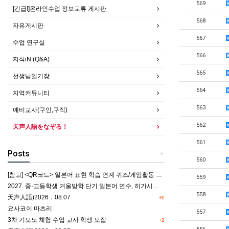
569
[긴급!]온라인수업 정보교류 게시판
568
자유게시판
567
수업 연구실
566
지식iN (Q&A)
565
선생님일기장
564
지역커뮤니티
563
예비교사(구인,구직)
562
天声人語をなぞる！
561
Posts
+
560
[참고] <QR코드> 일본어 표현 학습 연계 퀴즈/게임활동 5종
559
2027. 중·고등학생 겨울방학 단기 일본어 연수, 히가시카와 공립 일본어학교 프로그램 사전안내
558
天声人語)2026．08.07
+1
요사코이 마츠리
557
3차 기모노 체험 수업 교사 학생 모집
+2