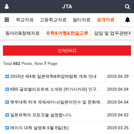
JTA
랑방
중학교자료
고등학교자료
멀티자료
공개자료
동아리&창체자료
유학&여행&한일교류
담임 및 업무관련자
전체(662)
Total
662
Posts, Now
7
Page
2019년 제4회 일본유학&취업박람회 개최 안내
2019.04.29
KBS 글로벌리포트에 소개된 [히가시카와] 인구가 늘어…
2019.04.04
벳푸대학 하계 국제세미나(일본어연수 및 문화체험) 모집…
2019.04.04
일본유학의 모든것을 설명합니다.
2019.04.02
메이지 대학 설명회 6월 8일(토)
2019.03.25