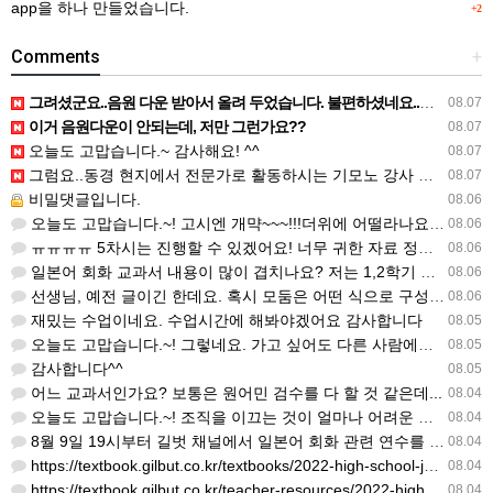
app을 하나 만들었습니다.
+2
Comments
+
그려셨군요..음원 다운 받아서 올려 두었습니다. 불편하셨네요..죄송합니다..
08.07
이거 음원다운이 안되는데, 저만 그런가요??
08.07
오늘도 고맙습니다.~ 감사해요! ^^
08.07
그럼요..동경 현지에서 전문가로 활동하시는 기모노 강사 이십니다.
08.07
비밀댓글입니다.
08.06
오늘도 고맙습니다.~! 고시엔 개먁~~~!!!더위에 어떨라나요...감사합니다. ^^
08.06
ㅠㅠㅠㅠ 5차시는 진행할 수 있겠어요! 너무 귀한 자료 정말 감사합니다!!!
08.06
일본어 회화 교과서 내용이 많이 겹치나요? 저는 1,2학기 출판사가 달라서인지, 회화 단어와 분량이 더 많다…
08.06
선생님, 예전 글이긴 한데요. 혹시 모둠은 어떤 식으로 구성하셨을까요? 진단평가를 보시고 모둠장(도우미학생)…
08.06
재밌는 수업이네요. 수업시간에 해봐야겠어요 감사합니다
08.05
오늘도 고맙습니다.~! 그렇네요. 가고 싶어도 다른 사람에게 민폐는 안되는 것... 감사해요. ^^
08.05
감사합니다^^
08.05
어느 교과서인가요? 보통은 원어민 검수를 다 할 것 같은데...
08.04
오늘도 고맙습니다.~! 조직을 이끄는 것이 얼마나 어려운 일일까요? 우선 봉사하는 마음이 필요!!! 감사해요…
08.04
8월 9일 19시부터 길벗 채널에서 일본어 회화 관련 연수를 저작 직강으로 한다고 합니다. 많이 도움이 되실…
08.04
https://textbook.gilbut.co.kr/textbooks/2022-high-school-jap…
08.04
https://textbook.gilbut.co.kr/teacher-resources/2022-high-sc…
08.04