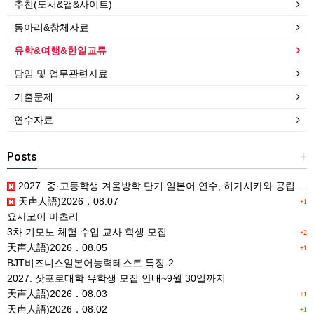
추천(도서&앱&사이트)
동아리&창체자료
유학&여행&한일교류
담임 및 업무관련자료
기출문제
연수자료
Posts
+
2027. 중·고등학생 겨울방학 단기 일본어 연수, 히가시카와 공립 일본어학교 프로그램 사전안내
天声人語)2026．08.07
+1
요사코이 마츠리
3차 기모노 체험 수업 교사 학생 모집
+2
天声人語)2026．08.05
+1
BJT비즈니스일본어능력테스트 특징-2
2027. 삿포로대학 유학생 모집 안내~9월 30일까지
天声人語)2026．08.03
+1
天声人語)2026．08.02
+1