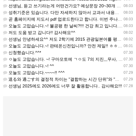
선생님, 듣고 쓰기라는게 어떤건가요? 예상문장 20~30개 중 몇개를 틀어주고 들리는대로 쓰는 건가요? 자세…
08.03
성취기준은 있습니다. 다만 자세하지 않아서 교과서 내용에 맞게 좀 더 구체적으로 재구조화를 하신 선생님이 계…
08.03
곧 홈페이지에 지도서 pdf 업로드한다고 합니다. 이번 주나 다음 주에 e-book 기반 전자저작물도 업로드…
08.03
오늘도 고맙습니다.~! 불공평 한 날씨?!!! 건강 최고 입니다. ^^
08.03
저도 도움 받고 갑니다!! 감사해요^^
08.02
선생님 안녕하세요^^ 저도 2학기에 2015 관광일본어를 평가계획을 세우려고 하는데. ..아무리 찾아도 없어…
08.02
오늘도 고맙습니다.~! 판테온신전입니까? 안전 제일!! ㅎㅎ 감사해요. ^^
08.01
신청했습니다.^^*
07.30
ㅇ늘도 고맙습니다. ~! 구마모토에 ㄱㅇ도 7의 지진,,,무사, 안전을 기도 합니다. 감사해요...
07.30
오늘도 고맙습니다.~! ^^
07.30
오늘도 고맙습니다.~~~~!! ^^^
07.29
送る와 過ごす의 결정적 차이는 "결합하는 시간 단위"와 "묘사 대상"입니다. 過ごす 하루, 오후, 주말, 휴…
07.29
선생님 2025에도 2026에도 너무 잘 활용합니다.. 감사해요!!!
07.28