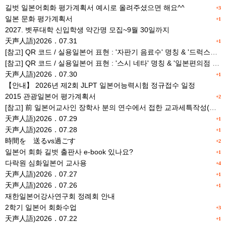
길벗 일본어회화 평가계획서 예시로 올려주셨으면 해요^^
+3
일본 문화 평가계획서
+1
2027. 벳푸대학 신입학생 약간명 모집~9월 30일까지
天声人語)2026．07.31
+1
[참고] QR 코드 / 실용일본어 표현 : '자판기 음료수' 명칭 & '드럭스토어 약품명' 알아맞히기
[참고] QR 코드 / 실용일본어 표현 : '스시 네타' 명칭 & '일본편의점 상품명' 학습 게임
天声人語)2026．07.30
+1
【안내】 2026년 제2회 JLPT 일본어능력시험 정규접수 일정
2015 관광일본어 평가계획서
+2
[참고] 前 일본어교사인 장학사 분의 연수에서 접한 교과세특작성(매력있는 세특) Tip
天声人語)2026．07.29
+1
天声人語)2026．07.28
+1
時間を 送るvs過ごす
+2
일본어 회화 길벗 출판사 e-book 있나요?
+1
다락원 심화일본어 교사용
+4
天声人語)2026．07.27
+1
天声人語)2026．07.26
+1
재한일본어강사연구회 정례회 안내
2학기 일본어 회화수업
+3
天声人語)2026．07.22
+1