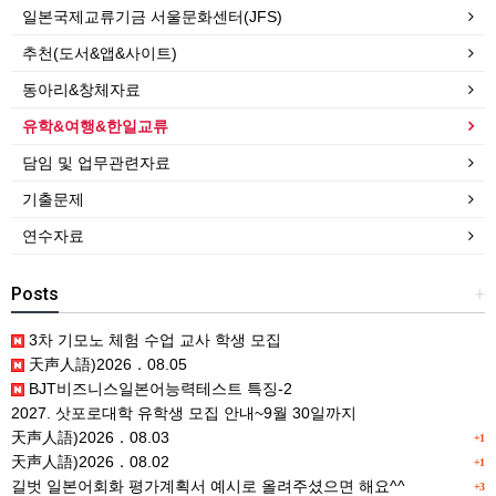
일본국제교류기금 서울문화센터(JFS)
추천(도서&앱&사이트)
동아리&창체자료
유학&여행&한일교류
담임 및 업무관련자료
기출문제
연수자료
Posts
+
3차 기모노 체험 수업 교사 학생 모집
天声人語)2026．08.05
BJT비즈니스일본어능력테스트 특징-2
2027. 삿포로대학 유학생 모집 안내~9월 30일까지
天声人語)2026．08.03
+1
天声人語)2026．08.02
+1
길벗 일본어회화 평가계획서 예시로 올려주셨으면 해요^^
+3