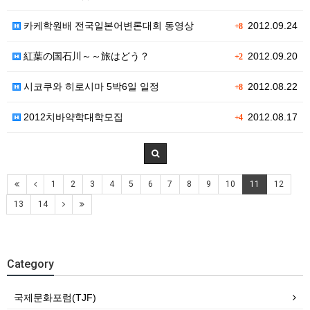
카케학원배 전국일본어변론대회 동영상
2012.09.24
+8
紅葉の国石川～～旅はどう？
2012.09.20
+2
시코쿠와 히로시마 5박6일 일정
2012.08.22
+8
2012치바약학대학모집
2012.08.17
+4
1
2
3
4
5
6
7
8
9
10
11
12
13
14
Category
국제문화포럼(TJF)