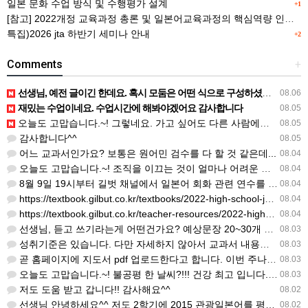
일본 문화 수업 방식 및 수행평가 설계
+1
[참고] 2022개정 교육과정 총론 및 일본어교육과정의 핵심역량 인포그래픽 이미지 자료 사례(AI활용)
특집)2026 jta 하반기 세미나 안내
+2
Comments
+
선생님, 예전 글이긴 한데요. 혹시 모둠은 어떤 식으로 구성하셨을까요? 진단평가를 보시고 모둠장(도우미학생)…
08.06
재밌는 수업이네요. 수업시간에 해봐야겠어요 감사합니다
08.05
오늘도 고맙습니다.~! 그렇네요. 가고 싶어도 다른 사람에게 민폐는 안되는 것... 감사해요. ^^
08.05
감사합니다^^
08.05
어느 교과서인가요? 보통은 원어민 검수를 다 할 것 같은데...
08.04
오늘도 고맙습니다.~! 조직을 이끄는 것이 얼마나 어려운 일일까요? 우선 봉사하는 마음이 필요!!! 감사해요…
08.04
8월 9일 19시부터 길벗 채널에서 일본어 회화 관련 연수를 저작 직강으로 한다고 합니다. 많이 도움이 되실…
08.04
https://textbook.gilbut.co.kr/textbooks/2022-high-school-jap…
08.04
https://textbook.gilbut.co.kr/teacher-resources/2022-high-sc…
08.04
선생님, 듣고 쓰기라는게 어떤건가요? 예상문장 20~30개 중 몇개를 틀어주고 들리는대로 쓰는 건가요? 자세…
08.03
성취기준은 있습니다. 다만 자세하지 않아서 교과서 내용에 맞게 좀 더 구체적으로 재구조화를 하신 선생님이 계…
08.03
곧 홈페이지에 지도서 pdf 업로드한다고 합니다. 이번 주나 다음 주에 e-book 기반 전자저작물도 업로드…
08.03
오늘도 고맙습니다.~! 불공평 한 날씨?!!! 건강 최고 입니다. ^^
08.03
저도 도움 받고 갑니다!! 감사해요^^
08.02
선생님 안녕하세요^^ 저도 2학기에 2015 관광일본어를 평가계획을 세우려고 하는데. ..아무리 찾아도 없어…
08.02