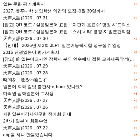
일본 문화 평가계획서
+1
2027. 벳푸대학 신입학생 약간명 모집~9월 30일까지
天声人語)2026．07.31
+1
[참고] QR 코드 / 실용일본어 표현 : '자판기 음료수' 명칭 & '드럭스토어 약품명' 알아맞히기
[참고] QR 코드 / 실용일본어 표현 : '스시 네타' 명칭 & '일본편의점 상품명' 학습 게임
天声人語)2026．07.30
+1
【안내】 2026년 제2회 JLPT 일본어능력시험 정규접수 일정
2015 관광일본어 평가계획서
+2
[참고] 前 일본어교사인 장학사 분의 연수에서 접한 교과세특작성(매력있는 세특) Tip
天声人語)2026．07.29
+1
天声人語)2026．07.28
+1
時間を 送るvs過ごす
+2
일본어 회화 길벗 출판사 e-book 있나요?
+1
다락원 심화일본어 교사용
+4
天声人語)2026．07.27
+1
天声人語)2026．07.26
+1
재한일본어강사연구회 정례회 안내
2학기 일본어 회화수업
+2
天声人語)2026．07.22
+1
app을 하나 만들었습니다.
+2