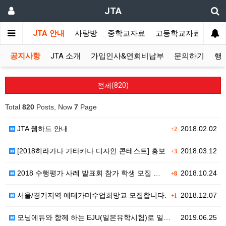
JTA
JTA 안내
사랑방
중학교자료
고등학교자료
멀티
공지사항
JTA 소개
가입인사&연회비납부
문의하기
행
전체(820)
Total
820
Posts, Now
7
Page
JTA 웹하드 안내
2018.02.02
+2
[2018히라가나 가타카나 디자인 콘테스트] 홍보
2018.03.12
+3
2018 수행평가 사례 발표회 참가 학생 모집 및 장소…
2018.10.24
+8
서울/경기지역 에테가미수업희망교 모집합니다.
2018.12.07
+1
모닝에듀와 함께 하는 EJU(일본유학시험)로 일본대학 …
2019.06.25