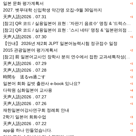
일본 문화 평가계획서
+1
2027. 벳푸대학 신입학생 약간명 모집~9월 30일까지
天声人語)2026．07.31
+1
[참고] QR 코드 / 실용일본어 표현 : '자판기 음료수' 명칭 & '드럭스토어 약품명' 알아맞히기
[참고] QR 코드 / 실용일본어 표현 : '스시 네타' 명칭 & '일본편의점 상품명' 학습 게임
天声人語)2026．07.30
+1
【안내】 2026년 제2회 JLPT 일본어능력시험 정규접수 일정
2015 관광일본어 평가계획서
+2
[참고] 前 일본어교사인 장학사 분의 연수에서 접한 교과세특작성(매력있는 세특) Tip
天声人語)2026．07.29
+1
天声人語)2026．07.28
+1
時間を 送るvs過ごす
+2
일본어 회화 길벗 출판사 e-book 있나요?
+1
다락원 심화일본어 교사용
+4
天声人語)2026．07.27
+1
天声人語)2026．07.26
+1
재한일본어강사연구회 정례회 안내
2학기 일본어 회화수업
+3
天声人語)2026．07.22
+1
app을 하나 만들었습니다.
+2