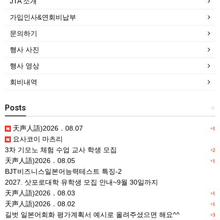
JTA 소개
가입인사&연회비납부
문의하기
행사 사진
행사 영상
회비내역
Posts
+
天声人語)2026．08.07
+1
요사코이 마츠리
3차 기모노 체험 수업 교사 학생 모집
+2
天声人語)2026．08.05
+1
BJT비즈니스일본어능력테스트 특징-2
2027. 삿포로대학 유학생 모집 안내~9월 30일까지
天声人語)2026．08.03
+1
天声人語)2026．08.02
+1
길벗 일본어회화 평가계획서 예시로 올려주셨으면 해요^^
+3