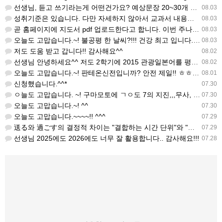
선생님, 듣고 쓰기라는게 어떤건가요? 예상문장 20~30개 중 몇개를 틀어주고 들리는대로 쓰는 건가요? 자세…
08.03
성취기준은 있습니다. 다만 자세하지 않아서 교과서 내용에 맞게 좀 더 구체적으로 재구조화를 하신 선생님이 계…
08.03
곧 홈페이지에 지도서 pdf 업로드한다고 합니다. 이번 주나 다음 주에 e-book 기반 전자저작물도 업로드…
08.03
오늘도 고맙습니다.~! 불공평 한 날씨?!!! 건강 최고 입니다. ^^
08.03
저도 도움 받고 갑니다!! 감사해요^^
08.02
선생님 안녕하세요^^ 저도 2학기에 2015 관광일본어를 평가계획을 세우려고 하는데. ..아무리 찾아도 없어…
08.02
오늘도 고맙습니다.~! 판테온신전입니까? 안전 제일!! ㅎㅎ 감사해요. ^^
08.01
신청했습니다.^^*
07.30
ㅇ늘도 고맙습니다. ~! 구마모토에 ㄱㅇ도 7의 지진,,,무사, 안전을 기도 합니다. 감사해요...
07.30
오늘도 고맙습니다.~! ^^
07.30
오늘도 고맙습니다.~~~~!! ^^^
07.29
送る와 過ごす의 결정적 차이는 "결합하는 시간 단위"와 "묘사 대상"입니다. 過ごす 하루, 오후, 주말, 휴…
07.29
선생님 2025에도 2026에도 너무 잘 활용합니다.. 감사해요!!!
07.28