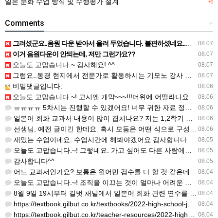
일본 문화 수업 방식 및 수행평가 설계
+1
Comments
+
그려셨군요..음원 다운 받아서 올려 두었습니다. 불편하셨네요..죄송합니다..
08.07
이거 음원다운이 안되는데, 저만 그런가요??
08.07
오늘도 고맙습니다.~ 감사해요! ^^
08.07
그럼요..동경 현지에서 전문가로 활동하시는 기모노 강사 이십니다.
08.07
비밀댓글입니다.
08.06
오늘도 고맙습니다.~! 고시엔 개먁~~~!!!더위에 어떨라나요...감사합니다. ^^
08.06
ㅠㅠㅠㅠ 5차시는 진행할 수 있겠어요! 너무 귀한 자료 정말 감사합니다!!!
08.06
일본어 회화 교과서 내용이 많이 겹치나요? 저는 1,2학기 출판사가 달라서인지, 회화 단어와 분량이 더 많다…
08.06
선생님, 예전 글이긴 한데요. 혹시 모둠은 어떤 식으로 구성하셨을까요? 진단평가를 보시고 모둠장(도우미학생)…
08.06
재밌는 수업이네요. 수업시간에 해봐야겠어요 감사합니다
08.05
오늘도 고맙습니다.~! 그렇네요. 가고 싶어도 다른 사람에게 민폐는 안되는 것... 감사해요. ^^
08.05
감사합니다^^
08.05
어느 교과서인가요? 보통은 원어민 검수를 다 할 것 같은데...
08.04
오늘도 고맙습니다.~! 조직을 이끄는 것이 얼마나 어려운 일일까요? 우선 봉사하는 마음이 필요!!! 감사해요…
08.04
8월 9일 19시부터 길벗 채널에서 일본어 회화 관련 연수를 저작 직강으로 한다고 합니다. 많이 도움이 되실…
08.04
https://textbook.gilbut.co.kr/textbooks/2022-high-school-jap…
08.04
https://textbook.gilbut.co.kr/teacher-resources/2022-high-sc…
08.04