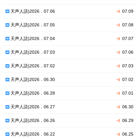
天声人語)2026．07.06
07.09
+1
天声人語)2026．07.05
07.08
+1
天声人語)2026．07.04
07.07
+1
天声人語)2026．07.03
07.06
+1
天声人語)2026．07.02
07.03
+1
天声人語)2026．06.30
07.02
+1
天声人語)2026．06.28
07.01
+1
天声人語)2026．06.27
06.30
+1
天声人語)2026．06.26
06.29
+1
天声人語)2026．06.22
06.25
+1