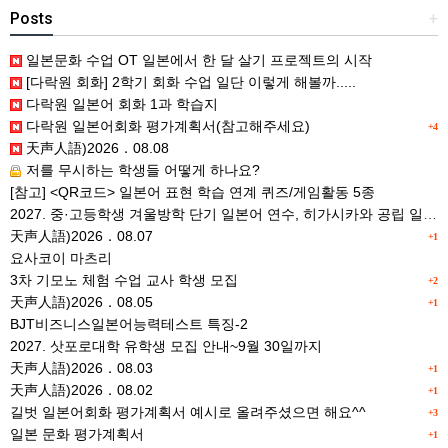
Posts
+
일본문화 수업 OT 일본에서 한 달 살기 프로젝트의 시작
[다락원 회화] 2학기 회화 수업 일단 이렇게 해볼까.....
다락원 일본어 회화 1과 학습지
다락원 일본어회화 평가계획서(참고해주세요)
+4
天声人語)2026．08.08
저를 무시하는 학생들 어떻게 하나요?
[참고] <QR코드> 일본어 표현 학습 연계 퀴즈/게임활동 5종
2027. 중·고등학생 겨울방학 단기 일본어 연수, 히가시카와 공립 일본어학교 프로그램 사전안내
天声人語)2026．08.07
+1
요사코이 마츠리
3차 기모노 체험 수업 교사 학생 모집
+2
天声人語)2026．08.05
+1
BJT비즈니스일본어능력테스트 특징-2
2027. 삿포로대학 유학생 모집 안내~9월 30일까지
天声人語)2026．08.03
+1
天声人語)2026．08.02
+1
길벗 일본어회화 평가계획서 예시로 올려주셨으면 해요^^
+3
일본 문화 평가계획서
+1