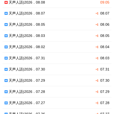
天声人語)2026．08.08
09:05
天声人語)2026．08.07
08.07
+1
天声人語)2026．08.05
08.06
+1
天声人語)2026．08.03
08.05
+1
天声人語)2026．08.02
08.04
+1
天声人語)2026．07.31
08.03
+1
天声人語)2026．07.30
07.31
+1
天声人語)2026．07.29
07.30
+1
天声人語)2026．07.28
07.29
+1
天声人語)2026．07.27
07.28
+1