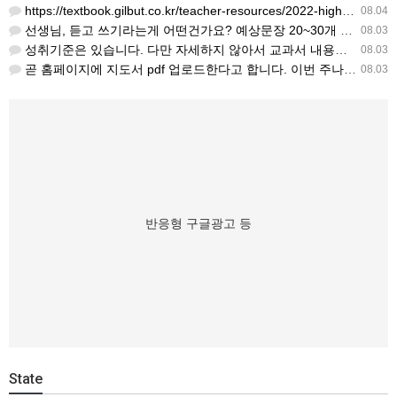
https://textbook.gilbut.co.kr/teacher-resources/2022-high-sc…
08.04
선생님, 듣고 쓰기라는게 어떤건가요? 예상문장 20~30개 중 몇개를 틀어주고 들리는대로 쓰는 건가요? 자세…
08.03
성취기준은 있습니다. 다만 자세하지 않아서 교과서 내용에 맞게 좀 더 구체적으로 재구조화를 하신 선생님이 계…
08.03
곧 홈페이지에 지도서 pdf 업로드한다고 합니다. 이번 주나 다음 주에 e-book 기반 전자저작물도 업로드…
08.03
반응형 구글광고 등
State