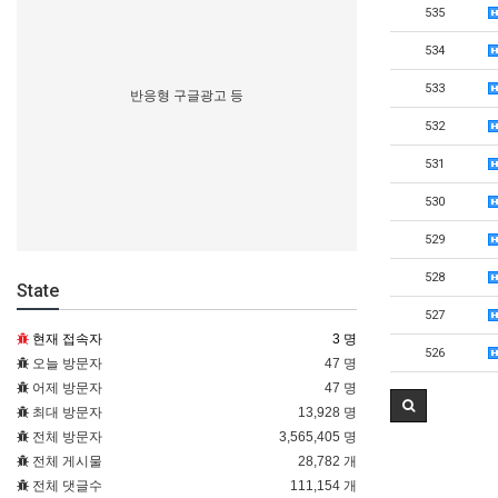
535
534
533
반응형 구글광고 등
532
531
530
529
528
State
527
현재 접속자
3 명
526
오늘 방문자
47 명
어제 방문자
47 명
최대 방문자
13,928 명
전체 방문자
3,565,405 명
전체 게시물
28,782 개
전체 댓글수
111,154 개