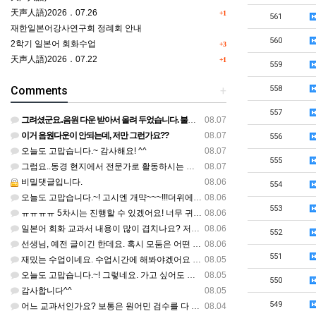
天声人語)2026．07.26
+1
561
재한일본어강사연구회 정례회 안내
560
2학기 일본어 회화수업
+3
天声人語)2026．07.22
+1
559
Comments
+
558
557
그려셨군요..음원 다운 받아서 올려 두었습니다. 불편하셨네요..죄송합니다..
08.07
이거 음원다운이 안되는데, 저만 그런가요??
08.07
556
오늘도 고맙습니다.~ 감사해요! ^^
08.07
555
그럼요..동경 현지에서 전문가로 활동하시는 기모노 강사 이십니다.
08.07
비밀댓글입니다.
08.06
554
오늘도 고맙습니다.~! 고시엔 개먁~~~!!!더위에 어떨라나요...감사합니다. ^^
08.06
553
ㅠㅠㅠㅠ 5차시는 진행할 수 있겠어요! 너무 귀한 자료 정말 감사합니다!!!
08.06
일본어 회화 교과서 내용이 많이 겹치나요? 저는 1,2학기 출판사가 달라서인지, 회화 단어와 분량이 더 많다…
08.06
552
선생님, 예전 글이긴 한데요. 혹시 모둠은 어떤 식으로 구성하셨을까요? 진단평가를 보시고 모둠장(도우미학생)…
08.06
551
재밌는 수업이네요. 수업시간에 해봐야겠어요 감사합니다
08.05
오늘도 고맙습니다.~! 그렇네요. 가고 싶어도 다른 사람에게 민폐는 안되는 것... 감사해요. ^^
08.05
550
감사합니다^^
08.05
549
어느 교과서인가요? 보통은 원어민 검수를 다 할 것 같은데...
08.04