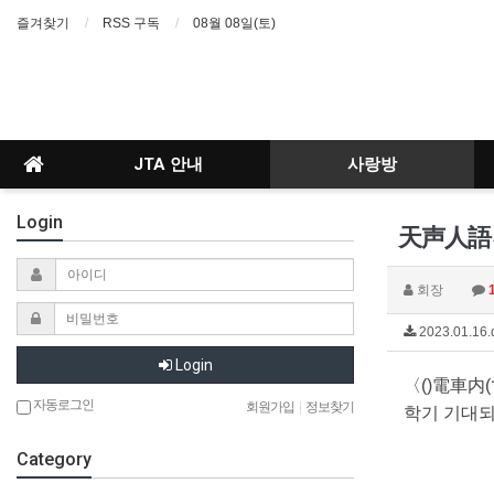
즐겨찾기
RSS 구독
08월 08일(토)
JTA 안내
사랑방
Login
天声人語を
회장
2023.01.16.
Login
〈
()
電車内
자동로그인
회원가입
|
정보찾기
학기 기대되
Category