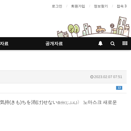
로그인
회원가입
정보찾기
접속 3
자료
공개자료
2023.02.07 07:51
13
気持
(きも)
ちを
消
(け)
せない
〉
노마스크 새로운
自分
(じぶん)