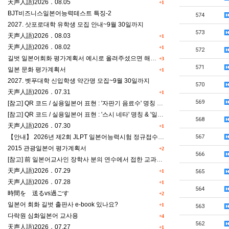
天声人語)2026．08.05
+1
BJT비즈니스일본어능력테스트 특징-2
574
2027. 삿포로대학 유학생 모집 안내~9월 30일까지
573
天声人語)2026．08.03
+1
天声人語)2026．08.02
+1
572
길벗 일본어회화 평가계획서 예시로 올려주셨으면 해요^^
+3
571
일본 문화 평가계획서
+1
2027. 벳푸대학 신입학생 약간명 모집~9월 30일까지
570
天声人語)2026．07.31
+1
569
[참고] QR 코드 / 실용일본어 표현 : '자판기 음료수' 명칭 & '드럭스토어 약품명' 알아맞히기
[참고] QR 코드 / 실용일본어 표현 : '스시 네타' 명칭 & '일본편의점 상품명' 학습 게임
568
天声人語)2026．07.30
+1
【안내】 2026년 제2회 JLPT 일본어능력시험 정규접수 일정
567
2015 관광일본어 평가계획서
+2
566
[참고] 前 일본어교사인 장학사 분의 연수에서 접한 교과세특작성(매력있는 세특) Tip
天声人語)2026．07.29
+1
565
天声人語)2026．07.28
+1
564
時間を 送るvs過ごす
+2
일본어 회화 길벗 출판사 e-book 있나요?
+1
563
다락원 심화일본어 교사용
+4
562
天声人語)2026．07.27
+1