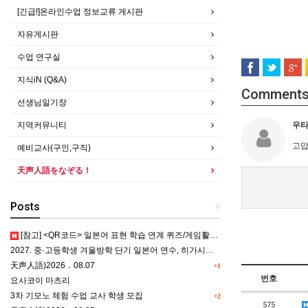
[긴급!]온라인수업 정보교류 게시판
자유게시판
수업 연구실
지식iN (Q&A)
Comment
선생님일기장
지역커뮤니티
우
고맙
예비교사(구인,구직)
天声人語をなぞる！
Posts
+
[참고] <QR코드> 일본어 표현 학습 연계 퀴즈/게임활동 5종
2027. 중·고등학생 겨울방학 단기 일본어 연수, 히가시카와 공립 일본어학교 프로그램 사전안내
天声人語)2026．08.07
+1
번호
요사코이 마츠리
3차 기모노 체험 수업 교사 학생 모집
+2
575