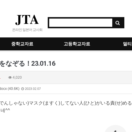
JTA
온라인 일본어 교사회
중학교자료
고등학교자료
멀티
なぞる！23.01.16
1
4,020
docx (40.6K)
2023.02.07
(でんしゃない)
マスク
(ますく)
してない
人
(ひと)
がいる
責
(せ)
める
네^^