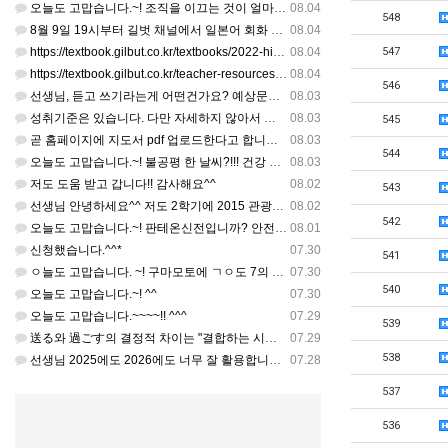
오늘도 고맙습니다.~! 조직을 이끄는 것이 얼마나 어려운 일일까요? 우선 봉사하는 마음이 필요!!! 감사해요…
08.04
548
8월 9일 19시부터 길벗 채널에서 일본어 회화 관련 연수를 저작 직강으로 한다고 합니다. 많이 도움이 되실…
08.04
https://textbook.gilbut.co.kr/textbooks/2022-high-school-jap…
08.04
547
https://textbook.gilbut.co.kr/teacher-resources/2022-high-sc…
08.04
546
선생님, 듣고 쓰기라는게 어떤건가요? 예상문장 20~30개 중 몇개를 틀어주고 들리는대로 쓰는 건가요? 자세…
08.03
성취기준은 있습니다. 다만 자세하지 않아서 교과서 내용에 맞게 좀 더 구체적으로 재구조화를 하신 선생님이 계…
08.03
545
곧 홈페이지에 지도서 pdf 업로드한다고 합니다. 이번 주나 다음 주에 e-book 기반 전자저작물도 업로드…
08.03
544
오늘도 고맙습니다.~! 불공평 한 날씨?!!! 건강 최고 입니다. ^^
08.03
저도 도움 받고 갑니다!! 감사해요^^
08.02
543
선생님 안녕하세요^^ 저도 2학기에 2015 관광일본어를 평가계획을 세우려고 하는데. ..아무리 찾아도 없어…
08.02
542
오늘도 고맙습니다.~! 판테온신전입니까? 안전 제일!! ㅎㅎ 감사해요. ^^
08.01
신청했습니다.^^*
07.30
541
ㅇ늘도 고맙습니다. ~! 구마모토에 ㄱㅇ도 7의 지진,,,무사, 안전을 기도 합니다. 감사해요...
07.30
540
오늘도 고맙습니다.~! ^^
07.30
오늘도 고맙습니다.~~~~!! ^^^
07.29
539
送る와 過ごす의 결정적 차이는 "결합하는 시간 단위"와 "묘사 대상"입니다. 過ごす 하루, 오후, 주말, 휴…
07.29
538
선생님 2025에도 2026에도 너무 잘 활용합니다.. 감사해요!!!
07.28
537
536