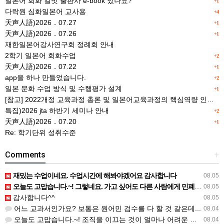
일본어 회화 길벗 출판사 e-book 있나요?
+1
다락원 심화일본어 교사용
+4
天声人語)2026．07.27
+1
天声人語)2026．07.26
+1
재한일본어강사연구회 정례회 안내
2학기 일본어 회화수업
+2
天声人語)2026．07.22
+1
app을 하나 만들었습니다.
+2
일본 문화 수업 방식 및 수행평가 설계
+1
[참고] 2022개정 교육과정 총론 및 일본어교육과정의 핵심역량 인포그래픽 이미지 자료 사례(AI활용)
특집)2026 jta 하반기 세미나 안내
+2
天声人語)2026．07.20
+1
Re: 학기단위 성취수준
Comments
+
재밌는 수업이네요. 수업시간에 해봐야겠어요 감사합니다
08.05
오늘도 고맙습니다.~! 그렇네요. 가고 싶어도 다른 사람에게 민폐는 안되는 것... 감사해요. ^^
08.05
감사합니다^^
08.05
어느 교과서인가요? 보통은 원어민 검수를 다 할 것 같은데...
08.04
오늘도 고맙습니다.~! 조직을 이끄는 것이 얼마나 어려운 일일까요? 우선 봉사하는 마음이 필요!!! 감사해요…
08.04