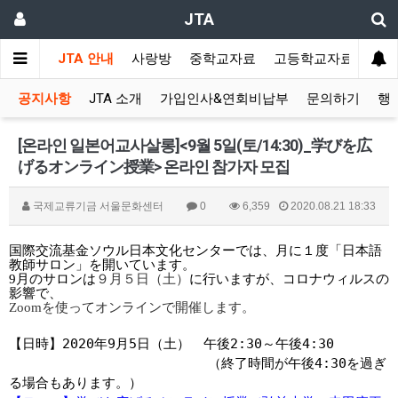
JTA
JTA 안내
사랑방
중학교자료
고등학교자료
멀티
공지사항
JTA 소개
가입인사&연회비납부
문의하기
행
[온라인 일본어교사살롱]<9월 5일(토/14:30)_学びを広
げるオンライン授業> 온라인 참가자 모집
국제교류기금 서울문화센터
0
6,359
2020.08.21 18:33
国際交流基金ソウル日本文化センターでは、月に１度「日本語
教師サロン」を開いています。
9月のサロンは
９月５日（土）
に行いますが、コロナウィルスの
影響で、
Zoom
を使ってオンラインで開催します。
【日時】
2020
年
9
月
5
日（土）
午後
2:30
～午後
4:30
（終了時間が午後
4:30
を過ぎ
る場合もあります。）