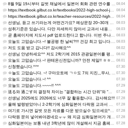
8월 9일 19시부터 길벗 채널에서 일본어 회화 관련 연수를 저작 직강으로 한다고 합니다. 많이 도움이 되실…
08.04
https://textbook.gilbut.co.kr/textbooks/2022-high-school-jap…
08.04
https://textbook.gilbut.co.kr/teacher-resources/2022-high-sc…
08.04
선생님, 듣고 쓰기라는게 어떤건가요? 예상문장 20~30개 중 몇개를 틀어주고 들리는대로 쓰는 건가요? 자세…
08.03
성취기준은 있습니다. 다만 자세하지 않아서 교과서 내용에 맞게 좀 더 구체적으로 재구조화를 하신 선생님이 계…
08.03
곧 홈페이지에 지도서 pdf 업로드한다고 합니다. 이번 주나 다음 주에 e-book 기반 전자저작물도 업로드…
08.03
오늘도 고맙습니다.~! 불공평 한 날씨?!!! 건강 최고 입니다. ^^
08.03
저도 도움 받고 갑니다!! 감사해요^^
08.02
선생님 안녕하세요^^ 저도 2학기에 2015 관광일본어를 평가계획을 세우려고 하는데. ..아무리 찾아도 없어…
08.02
오늘도 고맙습니다.~! 판테온신전입니까? 안전 제일!! ㅎㅎ 감사해요. ^^
08.01
신청했습니다.^^*
07.30
ㅇ늘도 고맙습니다. ~! 구마모토에 ㄱㅇ도 7의 지진,,,무사, 안전을 기도 합니다. 감사해요...
07.30
오늘도 고맙습니다.~! ^^
07.30
오늘도 고맙습니다.~~~~!! ^^^
07.29
送る와 過ごす의 결정적 차이는 "결합하는 시간 단위"와 "묘사 대상"입니다. 過ごす 하루, 오후, 주말, 휴…
07.29
선생님 2025에도 2026에도 너무 잘 활용합니다.. 감사해요!!!
07.28
올해 발령받았더니 2-2학기에 심화일본어 다락원 교과서 채택되어 있네요. 저도 당장 다음달부터 수업을 해야하…
07.28
여기로 가시면 길벗 모든 자료를 다운 받으실수 있으세요^^ https://coffee-plume-710.no…
07.28
다락원 문의 넣어봐야겠네요ㅜㅜ 왜 지금 심화일본어가 개설된지는 저도 참 의문입니다... 작년에 계셨던 선생님…
07.28
심화일본어는 보통 내년 3학년에 많이 개설해서 지금 홈페이지에 없는가보네요~ 일본어랑 생활 일본어는 다 있는…
07.28