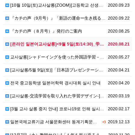
[10월 10일(토)교사살롱(ZOOM)]고등학교 선생님…
2020.09.23
『カチの声（9月号）』「新語の運命ー生き残る新語・消える新語…
2020.09.22
『カチの声（８月号）』発行のご案内
2020.08.25
[온라인 일본어교사살롱]<9월 5일(토/14:30)_学…
2020.08.21
교사살롱[シャドーイングを使った外国語学習－韓国語学習者とし…
2020.05.27
[교사살롱/5월 9일(토)]「日本語プレゼンテーション授業…
2020.04.21
전국 중고등학생 일본어학력 경시대회 실시 안내
2020.04.20
[교사살롱-交流学習を取り入れた学習デザイン-]4월 4일(…
2020.03.19
[3월 교사 살롱 중지 안내] 코로나19로 인해 실시를…
2020.02.17
일본국제교류기금 서울문화센터 동계기획문화강좌
2019.12.13
+3