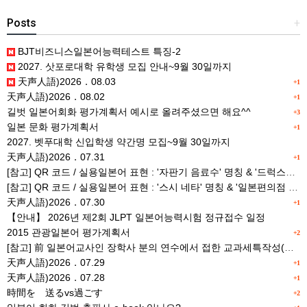
Posts
+
BJT비즈니스일본어능력테스트 특징-2
2027. 삿포로대학 유학생 모집 안내~9월 30일까지
天声人語)2026．08.03
+1
天声人語)2026．08.02
+1
길벗 일본어회화 평가계획서 예시로 올려주셨으면 해요^^
+3
일본 문화 평가계획서
+1
2027. 벳푸대학 신입학생 약간명 모집~9월 30일까지
天声人語)2026．07.31
+1
[참고] QR 코드 / 실용일본어 표현 : '자판기 음료수' 명칭 & '드럭스토어 약품명' 알아맞히기
[참고] QR 코드 / 실용일본어 표현 : '스시 네타' 명칭 & '일본편의점 상품명' 학습 게임
天声人語)2026．07.30
+1
【안내】 2026년 제2회 JLPT 일본어능력시험 정규접수 일정
2015 관광일본어 평가계획서
+2
[참고] 前 일본어교사인 장학사 분의 연수에서 접한 교과세특작성(매력있는 세특) Tip
天声人語)2026．07.29
+1
天声人語)2026．07.28
+1
時間を 送るvs過ごす
+2