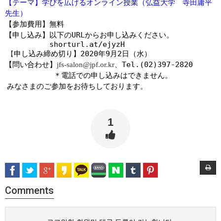
【テーマ】
学びを広げるオンライン授業（弘益大学 寺田庸平
先生）
【参加費用】無料
【申し込み】以下の
URL
からお申し込みください。
shorturl.at/ejyzH
申し込み締め切り】
2020
年
9
月
2
日（水）
【
【問い合わせ】
、
Tel.(02)397-2820
jfs-salon@jpf.or.kr
＊電話での申し込みはできません。
みなさまのご参加をお待ちしております。
1
Comments