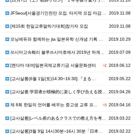
[12月7日（土）教師サロン]「１年を振り返ろう！サロンダイ…
2019.11.20
JFSeoul[서울경기인천만 모집. 타지역 모집 마감_…
2019.11.08
[제15회 한일교류말하기대회]참가자 모집
2019.11.08
모닝에듀와 함께하는 jta 일본유학 신개념 기획 프로젝…
2019.10.29
쓰시마고속훼리 블루쓰시마호에서 2019년 하계방학동안 …
2019.07.09
[켄다마 대여]일본국제교류기금 서울문화센터
2019.06.12
+2
[교사살롱(6월 1일(토)14:30~16:30]:『まる…
2019.05.22
[교사살롱:学習者が積極的に楽しく学び合える授業活動を考えよ…
2019.04.26
제 8회 한일의 언어를 배우는 중고생 교류 프로그램20…
2019.04.16
+3
[교사살롱]レベル差のあるクラスでの教え方を考える(4월6일…
2019.03.22
[교사살롱]3월 9일 14시30분~16시 30분「日本語…
2019.02.22